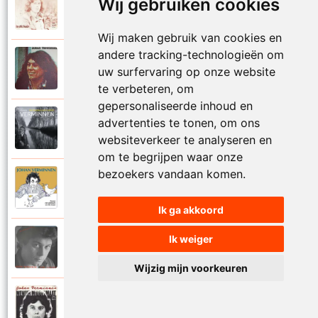
Wij gebruiken cookies
Johan Verminnen
1972
Marionet
Wij maken gebruik van cookies en
andere tracking-technologieën om
Johan Verminnen
1974
uw surfervaring op onze website
Martijn
te verbeteren, om
gepersonaliseerde inhoud en
Johan Verminnen
advertenties te tonen, om ons
2019
Mayday
websiteverkeer te analyseren en
om te begrijpen waar onze
bezoekers vandaan komen.
Johan Verminnen
2016
Meer dan zestig
Ik ga akkoord
Ik weiger
Johan Verminnen
1991
Melancholie
Wijzig mijn voorkeuren
Johan Verminnen
1983
Meneer middelmaat