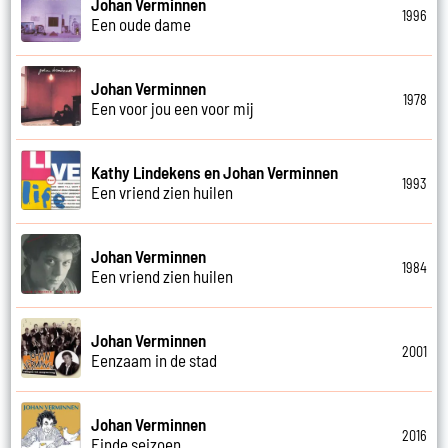
Johan Verminnen
1996
Een oude dame
Johan Verminnen
1978
Een voor jou een voor mij
Kathy Lindekens en Johan Verminnen
1993
Een vriend zien huilen
Johan Verminnen
1984
Een vriend zien huilen
Johan Verminnen
2001
Eenzaam in de stad
Johan Verminnen
2016
Einde seizoen