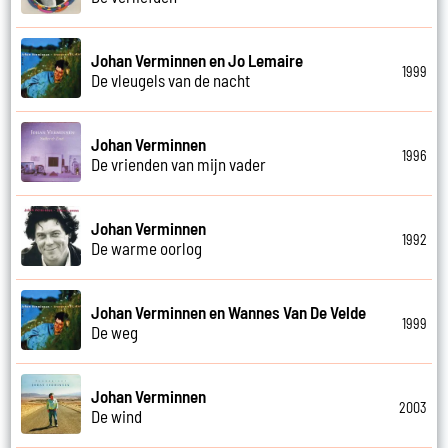
Johan Verminnen en Jo Lemaire
1999
De vleugels van de nacht
Johan Verminnen
1996
De vrienden van mijn vader
Johan Verminnen
1992
De warme oorlog
Johan Verminnen en Wannes Van De Velde
1999
De weg
Johan Verminnen
2003
De wind