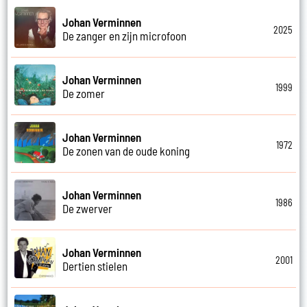
Johan Verminnen
2025
De zanger en zijn microfoon
Johan Verminnen
1999
De zomer
Johan Verminnen
1972
De zonen van de oude koning
Johan Verminnen
1986
De zwerver
Johan Verminnen
2001
Dertien stielen