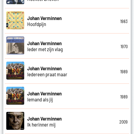
Johan Verminnen
1983
Hoofdpijn
Johan Verminnen
1970
Ieder met zijn vlag
Johan Verminnen
1989
Iedereen praat maar
Johan Verminnen
1989
Iemand als jij
Johan Verminnen
2009
Ik herinner mij