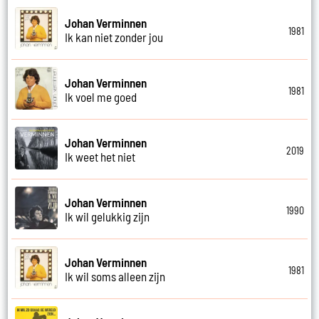
Johan Verminnen
1981
Ik kan niet zonder jou
Johan Verminnen
1981
Ik voel me goed
Johan Verminnen
2019
Ik weet het niet
Johan Verminnen
1990
Ik wil gelukkig zijn
Johan Verminnen
1981
Ik wil soms alleen zijn