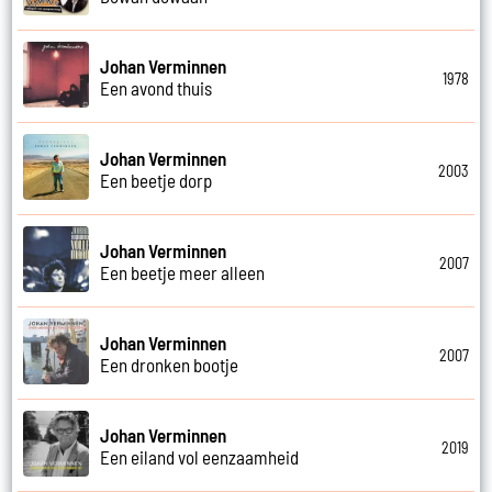
Johan Verminnen
1978
Een avond thuis
Johan Verminnen
2003
Een beetje dorp
Johan Verminnen
2007
Een beetje meer alleen
Johan Verminnen
2007
Een dronken bootje
Johan Verminnen
2019
Een eiland vol eenzaamheid