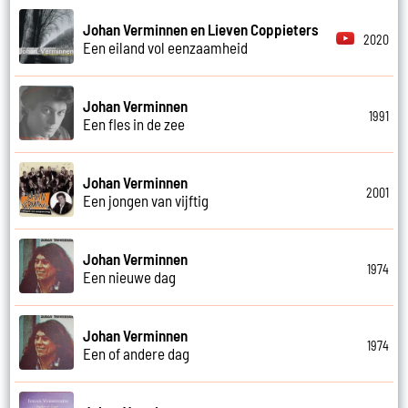
Johan Verminnen en Lieven Coppieters
2020
Een eiland vol eenzaamheid
Johan Verminnen
1991
Een fles in de zee
Johan Verminnen
2001
Een jongen van vijftig
Johan Verminnen
1974
Een nieuwe dag
Johan Verminnen
1974
Een of andere dag