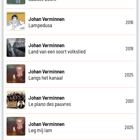
Johan Verminnen
2016
Lampedusa
Johan Verminnen
2019
Land van een soort volkslied
Johan Verminnen
2025
Langs het kanaal
Johan Verminnen
2001
Le piano des pauvres
Johan Verminnen
2025
Leg mij lam