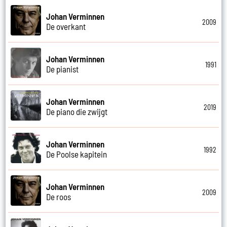
Johan Verminnen
2009
De overkant
Johan Verminnen
1991
De pianist
Johan Verminnen
2019
De piano die zwijgt
Johan Verminnen
1992
De Poolse kapitein
Johan Verminnen
2009
De roos