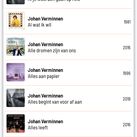
Johan Verminnen
1981
Al wat ik wil
Johan Verminnen
2016
Alle dromen zijn van ons
Johan Verminnen
1996
Alles aan papier
Johan Verminnen
2019
Alles begint van voor af aan
Johan Verminnen
2016
Alles leeft