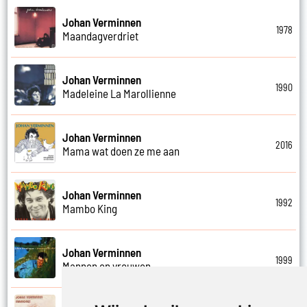
Johan Verminnen
1978
Maandagverdriet
Johan Verminnen
1990
Madeleine La Marollienne
Johan Verminnen
2016
Mama wat doen ze me aan
Johan Verminnen
1992
Mambo King
Johan Verminnen
1999
Mannen en vrouwen