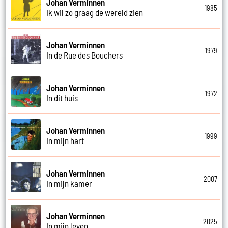
Johan Verminnen
1985
Ik wil zo graag de wereld zien
Johan Verminnen
1979
In de Rue des Bouchers
Johan Verminnen
1972
In dit huis
Johan Verminnen
1999
In mijn hart
Johan Verminnen
2007
In mijn kamer
Johan Verminnen
2025
In mijn leven