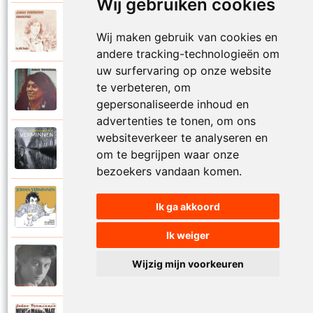
Wij gebruiken cookies
Johan Verminnen
1972
Wij maken gebruik van cookies en
Marionet
andere tracking-technologieën om
uw surfervaring op onze website
Johan Verminnen
te verbeteren, om
1974
Martijn
gepersonaliseerde inhoud en
advertenties te tonen, om ons
websiteverkeer te analyseren en
Johan Verminnen
2019
om te begrijpen waar onze
Mayday
bezoekers vandaan komen.
Johan Verminnen
Ik ga akkoord
2016
Meer dan zestig
Ik weiger
Johan Verminnen
Wijzig mijn voorkeuren
1991
Melancholie