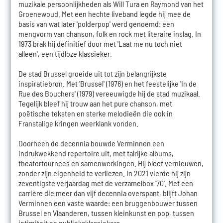
muzikale persoonlijkheden als Will Tura en Raymond van het
Groenewoud. Met een hechte liveband legde hij mee de
basis van wat later 'polderpop' werd genoemd: een
mengvorm van chanson, folk en rock met literaire inslag. In
1973 brak hij definitief door met 'Laat me nu toch niet
alleen', een tijdloze klassieker.
De stad Brussel groeide uit tot zijn belangrijkste
inspiratiebron. Met 'Brussel' (1976) en het feestelijke 'In de
Rue des Bouchers' (1979) vereeuwigde hij de stad muzikaal.
Tegelijk bleef hij trouw aan het pure chanson, met
poëtische teksten en sterke melodieën die ook in
Franstalige kringen weerklank vonden.
Doorheen de decennia bouwde Verminnen een
indrukwekkend repertoire uit, met talrijke albums,
theatertournees en samenwerkingen. Hij bleef vernieuwen,
zonder zijn eigenheid te verliezen. In 2021 vierde hij zijn
zeventigste verjaardag met de verzamelbox '70'. Met een
carrière die meer dan vijf decennia overspant, blijft Johan
Verminnen een vaste waarde: een bruggenbouwer tussen
Brussel en Vlaanderen, tussen kleinkunst en pop, tussen
intimiteit en publieksklassiekers.