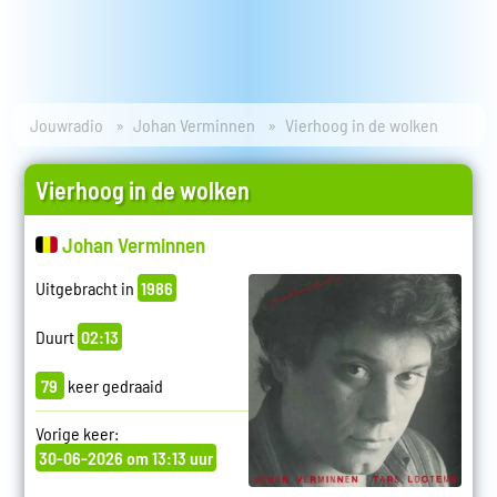
Jouwradio
Johan Verminnen
Vierhoog in de wolken
Vierhoog in de wolken
Johan Verminnen
Uitgebracht in
1986
Duurt
02:13
79
keer gedraaid
Vorige keer:
30-06-2026 om 13:13 uur