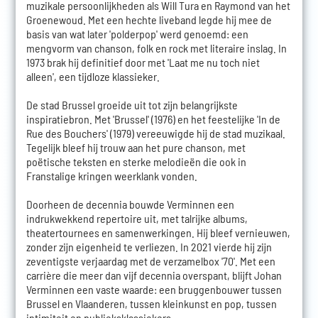
muzikale persoonlijkheden als Will Tura en Raymond van het
Groenewoud. Met een hechte liveband legde hij mee de
basis van wat later 'polderpop' werd genoemd: een
mengvorm van chanson, folk en rock met literaire inslag. In
1973 brak hij definitief door met 'Laat me nu toch niet
alleen', een tijdloze klassieker.
De stad Brussel groeide uit tot zijn belangrijkste
inspiratiebron. Met 'Brussel' (1976) en het feestelijke 'In de
Rue des Bouchers' (1979) vereeuwigde hij de stad muzikaal.
Tegelijk bleef hij trouw aan het pure chanson, met
poëtische teksten en sterke melodieën die ook in
Franstalige kringen weerklank vonden.
Doorheen de decennia bouwde Verminnen een
indrukwekkend repertoire uit, met talrijke albums,
theatertournees en samenwerkingen. Hij bleef vernieuwen,
zonder zijn eigenheid te verliezen. In 2021 vierde hij zijn
zeventigste verjaardag met de verzamelbox '70'. Met een
carrière die meer dan vijf decennia overspant, blijft Johan
Verminnen een vaste waarde: een bruggenbouwer tussen
Brussel en Vlaanderen, tussen kleinkunst en pop, tussen
intimiteit en publieksklassiekers.