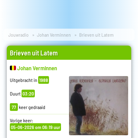
Jouwradio
Johan Verminnen
Brieven uit Latem
Brieven uit Latem
Johan Verminnen
Uitgebracht in
1988
Duurt
03:20
77
keer gedraaid
Vorige keer:
05-06-2026 om 06:19 uur