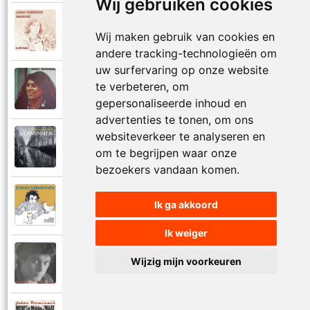
Wij gebruiken cookies
Johan Verminnen
1972
Wij maken gebruik van cookies en
Marionet
andere tracking-technologieën om
uw surfervaring op onze website
Johan Verminnen
te verbeteren, om
1974
Martijn
gepersonaliseerde inhoud en
advertenties te tonen, om ons
websiteverkeer te analyseren en
Johan Verminnen
2019
om te begrijpen waar onze
Mayday
bezoekers vandaan komen.
Johan Verminnen
Ik ga akkoord
2016
Meer dan zestig
Ik weiger
Johan Verminnen
Wijzig mijn voorkeuren
1991
Melancholie