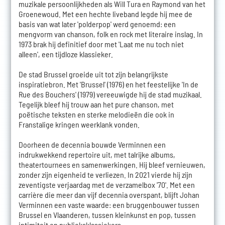
muzikale persoonlijkheden als Will Tura en Raymond van het
Groenewoud. Met een hechte liveband legde hij mee de
basis van wat later 'polderpop' werd genoemd: een
mengvorm van chanson, folk en rock met literaire inslag. In
1973 brak hij definitief door met 'Laat me nu toch niet
alleen', een tijdloze klassieker.
De stad Brussel groeide uit tot zijn belangrijkste
inspiratiebron. Met 'Brussel' (1976) en het feestelijke 'In de
Rue des Bouchers' (1979) vereeuwigde hij de stad muzikaal.
Tegelijk bleef hij trouw aan het pure chanson, met
poëtische teksten en sterke melodieën die ook in
Franstalige kringen weerklank vonden.
Doorheen de decennia bouwde Verminnen een
indrukwekkend repertoire uit, met talrijke albums,
theatertournees en samenwerkingen. Hij bleef vernieuwen,
zonder zijn eigenheid te verliezen. In 2021 vierde hij zijn
zeventigste verjaardag met de verzamelbox '70'. Met een
carrière die meer dan vijf decennia overspant, blijft Johan
Verminnen een vaste waarde: een bruggenbouwer tussen
Brussel en Vlaanderen, tussen kleinkunst en pop, tussen
intimiteit en publieksklassiekers.