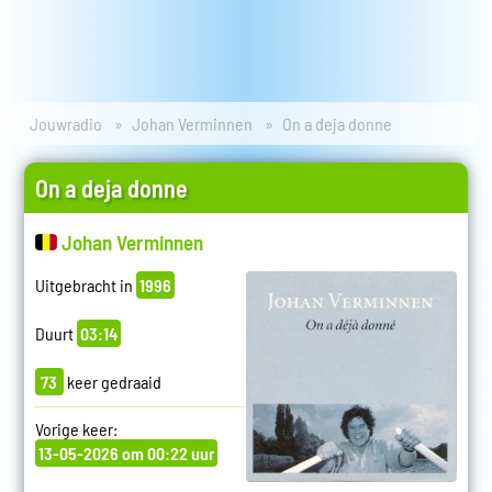
Jouwradio
Johan Verminnen
On a deja donne
On a deja donne
Johan Verminnen
Uitgebracht in
1996
Duurt
03:14
73
keer gedraaid
Vorige keer:
13-05-2026 om 00:22 uur