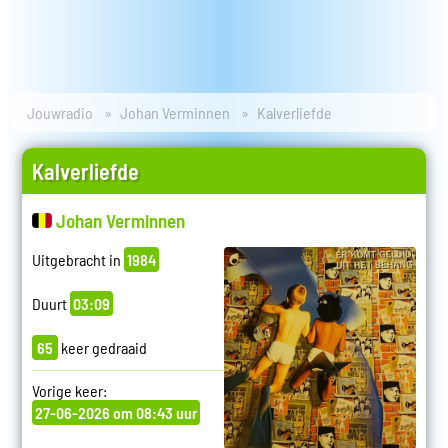
Jouwradio
Johan Verminnen
Kalverliefde
Kalverliefde
Johan Verminnen
Uitgebracht in
1984
Duurt
03:09
65
keer gedraaid
Vorige keer:
27-06-2026 om 08:43 uur