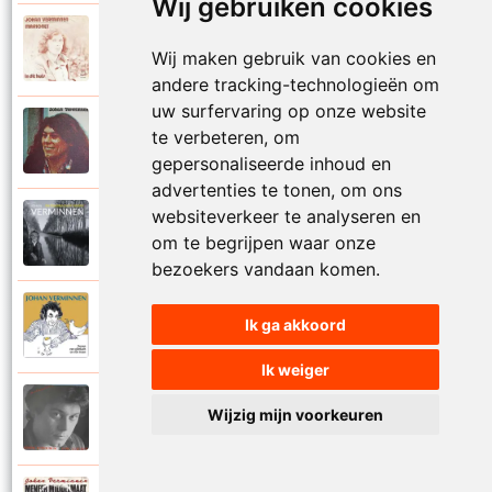
Wij gebruiken cookies
Johan Verminnen
1972
Wij maken gebruik van cookies en
Marionet
andere tracking-technologieën om
uw surfervaring op onze website
Johan Verminnen
te verbeteren, om
1974
Martijn
gepersonaliseerde inhoud en
advertenties te tonen, om ons
websiteverkeer te analyseren en
Johan Verminnen
2019
om te begrijpen waar onze
Mayday
bezoekers vandaan komen.
Johan Verminnen
Ik ga akkoord
2016
Meer dan zestig
Ik weiger
Johan Verminnen
Wijzig mijn voorkeuren
1991
Melancholie