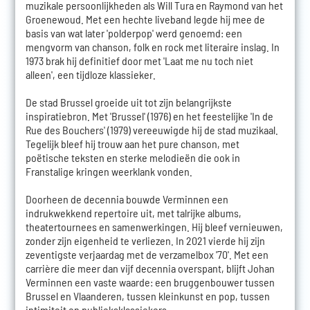
muzikale persoonlijkheden als Will Tura en Raymond van het
Groenewoud. Met een hechte liveband legde hij mee de
basis van wat later 'polderpop' werd genoemd: een
mengvorm van chanson, folk en rock met literaire inslag. In
1973 brak hij definitief door met 'Laat me nu toch niet
alleen', een tijdloze klassieker.
De stad Brussel groeide uit tot zijn belangrijkste
inspiratiebron. Met 'Brussel' (1976) en het feestelijke 'In de
Rue des Bouchers' (1979) vereeuwigde hij de stad muzikaal.
Tegelijk bleef hij trouw aan het pure chanson, met
poëtische teksten en sterke melodieën die ook in
Franstalige kringen weerklank vonden.
Doorheen de decennia bouwde Verminnen een
indrukwekkend repertoire uit, met talrijke albums,
theatertournees en samenwerkingen. Hij bleef vernieuwen,
zonder zijn eigenheid te verliezen. In 2021 vierde hij zijn
zeventigste verjaardag met de verzamelbox '70'. Met een
carrière die meer dan vijf decennia overspant, blijft Johan
Verminnen een vaste waarde: een bruggenbouwer tussen
Brussel en Vlaanderen, tussen kleinkunst en pop, tussen
intimiteit en publieksklassiekers.