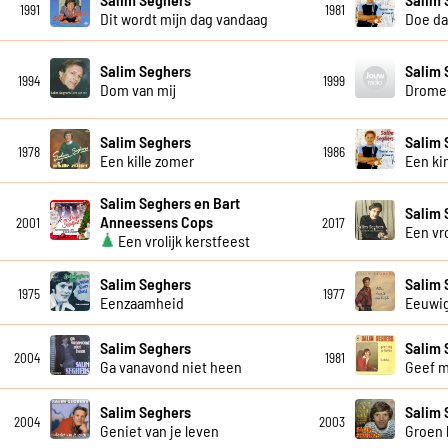
1991
1981
Dit wordt mijn dag vandaag
Doe da
Salim Seghers
Salim 
1994
1999
Dom van mij
Dromen
Salim Seghers
Salim 
1978
1986
Een kille zomer
Een ki
Salim Seghers en Bart
Salim 
Anneessens Cops
2001
2017
Een vr
Een vrolijk kerstfeest
Salim Seghers
Salim 
1975
1977
Eenzaamheid
Eeuwig
Salim Seghers
Salim 
2004
1981
Ga vanavond niet heen
Geef mi
Salim Seghers
Salim 
2004
2003
Geniet van je leven
Groen l