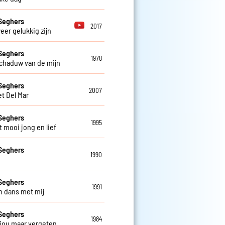
Seghers
2017
weer gelukkig zijn
Seghers
1978
schaduw van de mijn
Seghers
2007
et Del Mar
Seghers
1995
t mooi jong en lief
Seghers
1990
Seghers
1991
 dans met mij
Seghers
1984
 jou maar vergeten