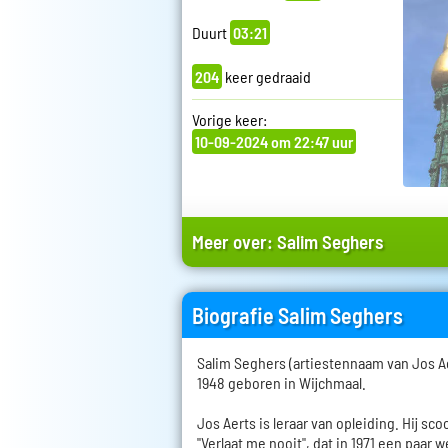
Duurt
03:21
204
keer gedraaid
Vorige keer:
10-09-2024 om 22:47 uur
Meer over:
Salim Seghers
Biografie Salim Seghers
Salim Seghers (artiestennaam van Jos A
1948 geboren in Wijchmaal.
Jos Aerts is leraar van opleiding. Hij sco
"Verlaat me nooit", dat in 1971 een paar 