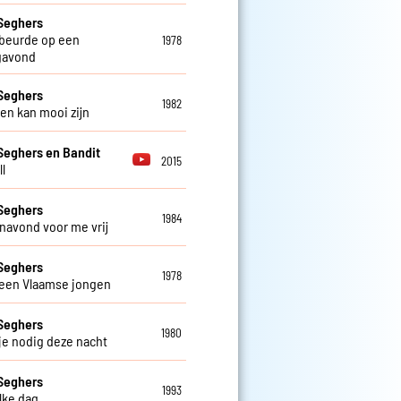
Seghers
beurde op een
1978
gavond
Seghers
1982
ven kan mooi zijn
Seghers en Bandit
2015
l
Seghers
1984
navond voor me vrij
Seghers
1978
 een Vlaamse jongen
Seghers
1980
 je nodig deze nacht
Seghers
1993
elke dag