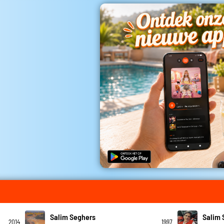
Salim Seghers
Salim 
2014
1997