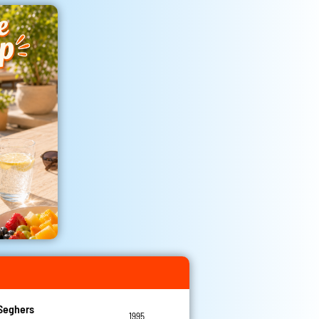
Seghers
1995