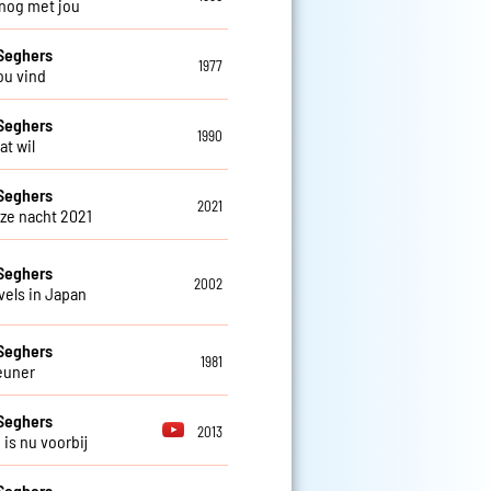
 nog met jou
Seghers
1977
jou vind
Seghers
1990
dat wil
Seghers
2021
eze nacht 2021
Seghers
2002
vels in Japan
Seghers
1981
euner
Seghers
2013
d is nu voorbij
Seghers