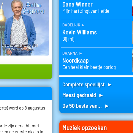
Dana Winner
Mijn hart zingt van liefde
dadelijk
►
Kevin Williams
Bij mij
daarna
►
Noordkaap
Een heel klein beetje oorlog
Complete speellijst ►
Meest gedraaid ►
De 50 beste van... ►
erts) werd op 8 augustus
orde zijn eerst hit met
Muziek opzoeken
weken de eerste plaats in