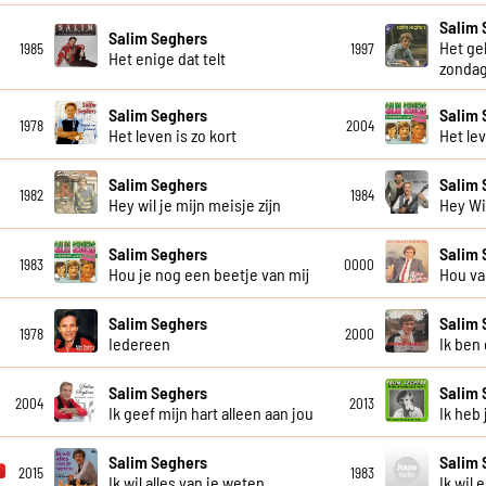
Salim 
Salim Seghers
Het ge
1985
1997
Het enige dat telt
zonda
Salim Seghers
Salim 
1978
2004
Het leven is zo kort
Het le
Salim Seghers
Salim 
1982
1984
Hey wil je mijn meisje zijn
Hey Wil
Salim Seghers
Salim 
1983
0000
Hou je nog een beetje van mij
Hou va
Salim Seghers
Salim 
1978
2000
Iedereen
Ik ben
Salim Seghers
Salim 
2004
2013
Ik geef mijn hart alleen aan jou
Ik heb
Salim Seghers
Salim 
2015
1983
Ik wil alles van je weten
Ik wil 