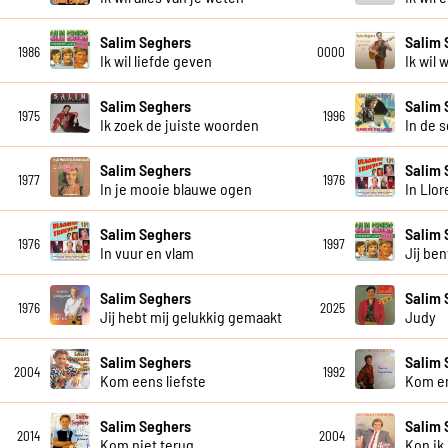
Salim Seghers
Salim 
1986
0000
Ik wil liefde geven
Ik wil 
Salim Seghers
Salim 
1975
1996
Ik zoek de juiste woorden
In de 
Salim Seghers
Salim 
1977
1976
In je mooie blauwe ogen
In Llor
Salim Seghers
Salim 
1976
1997
In vuur en vlam
Jij ben
Salim Seghers
Salim 
1976
2025
Jij hebt mij gelukkig gemaakt
Judy
Salim Seghers
Salim 
2004
1992
Kom eens liefste
Kom en
Salim Seghers
Salim 
2014
2004
Kom niet terug
Kon ik