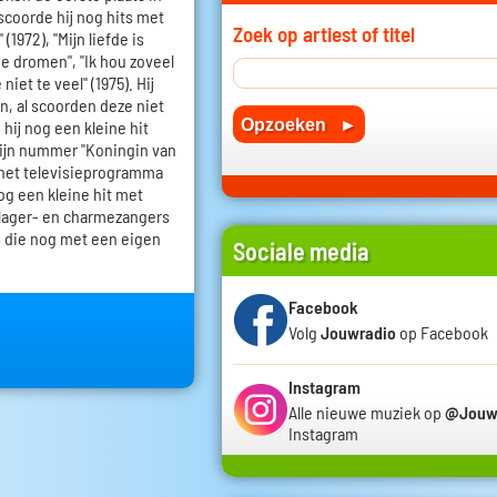
 scoorde hij nog hits met
Zoek op artiest of titel
 (1972), "Mijn liefde is
ie dromen", "Ik hou zoveel
niet te veel" (1975). Hij
en, al scoorden deze niet
 hij nog een kleine hit
zijn nummer "Koningin van
 het televisieprogramma
nog een kleine hit met
schlager- en charmezangers
is die nog met een eigen
Sociale media
Facebook
Volg
Jouwradio
op Facebook
Instagram
Alle nieuwe muziek op
@Jouw
Instagram