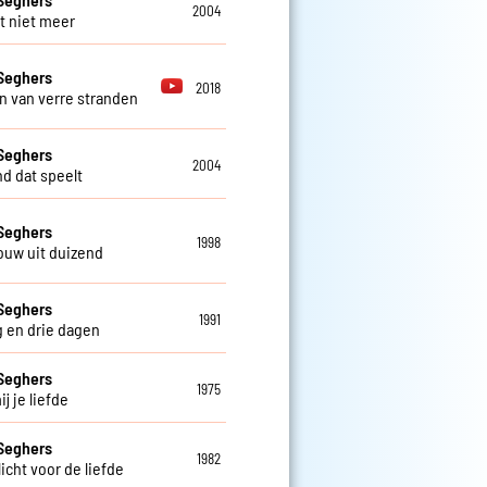
2004
t niet meer
Seghers
2018
 van verre stranden
Seghers
2004
nd dat speelt
Seghers
1998
ouw uit duizend
Seghers
1991
 en drie dagen
Seghers
1975
j je liefde
Seghers
1982
icht voor de liefde