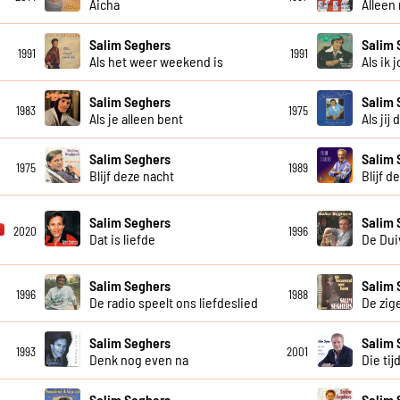
Aicha
Alleen
Salim Seghers
Salim 
1991
1991
Als het weer weekend is
Als ik 
Salim Seghers
Salim 
1983
1975
Als je alleen bent
Als jij 
Salim Seghers
Salim 
1975
1989
Blijf deze nacht
Blijf d
Salim Seghers
Salim 
2020
1996
Dat is liefde
De Dui
Salim Seghers
Salim 
1996
1988
De radio speelt ons liefdeslied
De zig
Salim Seghers
Salim 
1993
2001
Denk nog even na
Die tij
Salim Seghers
Salim 