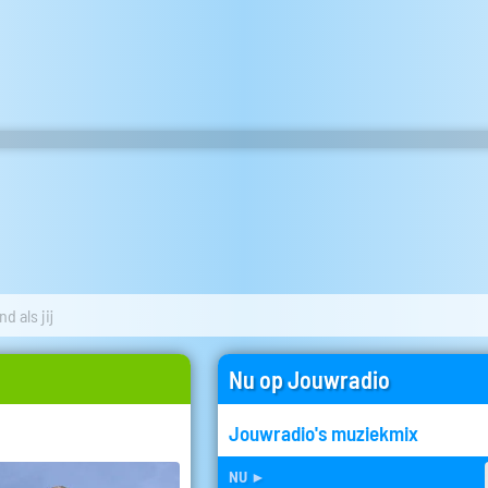
d als jij
Nu op Jouwradio
Jouwradio's muziekmix
nu
►