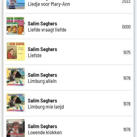
2022
Liedje voor Mary-Ann
Salim Seghers
0000
Liefde vraagt liefde
Salim Seghers
1975
Liefste
Salim Seghers
1978
Limburg allein
Salim Seghers
1978
Limburg mie lanjd
Salim Seghers
1978
Loeende klokken