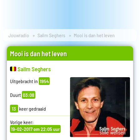
Jouwradio
Salim Seghers
Mooi is dan het leven
Mooi is dan het leven
Salim Seghers
Uitgebracht in
1954
Duurt
03:08
13
keer gedraaid
Vorige keer:
19-02-2017 om 22:05 uur