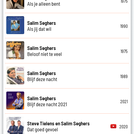
1975
Als je alleen bent
Salim Seghers
1990
Als jij dat wil
Salim Seghers
1975
Beloof niet te veel
Salim Seghers
1989
Blijf deze nacht
Salim Seghers
2021
Blijf deze nacht 2021
Steve Tielens en Salim Seghers
2020
Dat goed gevoel