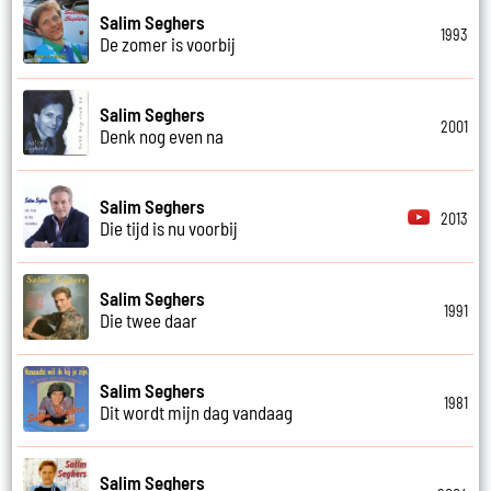
Salim Seghers
1993
De zomer is voorbij
Salim Seghers
2001
Denk nog even na
Salim Seghers
2013
Die tijd is nu voorbij
Salim Seghers
1991
Die twee daar
Salim Seghers
1981
Dit wordt mijn dag vandaag
Salim Seghers