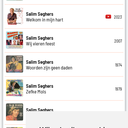
Salim Seghers
2023
Welkom in mijn hart
Salim Seghers
2007
Wij vieren feest
Salim Seghers
1974
Woorden zijn geen daden
Salim Seghers
1979
Zefke Mols
Salim Seghers
1975
Zeg ben je echt boos op mij