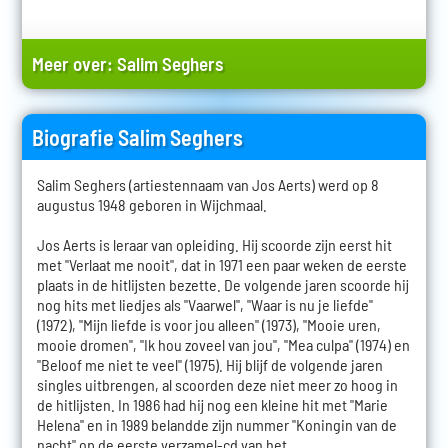
Meer over:
Salim Seghers
Biografie Salim Seghers
Salim Seghers (artiestennaam van Jos Aerts) werd op 8
augustus 1948 geboren in Wijchmaal.
Jos Aerts is leraar van opleiding. Hij scoorde zijn eerst hit
met "Verlaat me nooit", dat in 1971 een paar weken de eerste
plaats in de hitlijsten bezette. De volgende jaren scoorde hij
nog hits met liedjes als "Vaarwel", "Waar is nu je liefde"
(1972), "Mijn liefde is voor jou alleen" (1973), "Mooie uren,
mooie dromen", "Ik hou zoveel van jou", "Mea culpa" (1974) en
"Beloof me niet te veel" (1975). Hij blijf de volgende jaren
singles uitbrengen, al scoorden deze niet meer zo hoog in
de hitlijsten. In 1986 had hij nog een kleine hit met "Marie
Helena" en in 1989 belandde zijn nummer "Koningin van de
nacht" op de eerste verzamel-cd van het