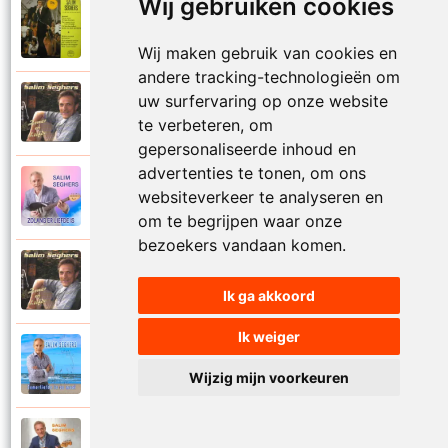
Wij gebruiken cookies
Salim Seghers
1972
Zeg me dan niet nee
Wij maken gebruik van cookies en
andere tracking-technologieën om
uw surfervaring op onze website
Salim Seghers
2002
Zeven nachten geef ik jou
te verbeteren, om
gepersonaliseerde inhoud en
advertenties te tonen, om ons
Salim Seghers
websiteverkeer te analyseren en
2023
Zolang er liefde is
om te begrijpen waar onze
bezoekers vandaan komen.
Salim Seghers
2002
Zomer en liefde
Ik ga akkoord
Ik weiger
Salim Seghers
2021
Zomerliefde is zo mooi
Wijzig mijn voorkeuren
Salim Seghers