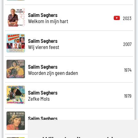
Salim Seghers
2023
Welkom in mijn hart
Salim Seghers
2007
Wij vieren feest
Salim Seghers
1974
Woorden zijn geen daden
Salim Seghers
1979
Zefke Mols
Salim Seghers
1975
Zeg ben je echt boos op mij