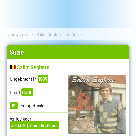
Jouwradio
Salim Seghers
Suzie
Suzie
Salim Seghers
Uitgebracht in
1985
Duurt
03:10
19
keer gedraaid
Vorige keer:
31-03-2017 om 05:35 uur