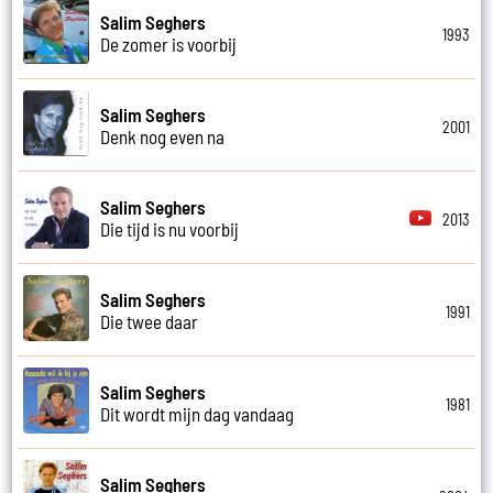
Salim Seghers
1993
De zomer is voorbij
Salim Seghers
2001
Denk nog even na
Salim Seghers
2013
Die tijd is nu voorbij
Salim Seghers
1991
Die twee daar
Salim Seghers
1981
Dit wordt mijn dag vandaag
Salim Seghers