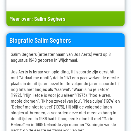
Meer over:
Salim Seghers
Biografie Salim Seghers
Salim Seghers (artiestennaam van Jos Aerts) werd op 8
augustus 1948 geboren in Wijchmaal.
Jos Aerts is leraar van opleiding. Hij scoorde zijn eerst hit
met "Verlaat me nooit", dat in 1971 een paar weken de eerste
plaats in de hitlijsten bezette. De volgende jaren scoorde hij
nog hits met liedjes als "Vaarwel", "Waar is nu je liefde"
(1972), "Mijn liefde is voor jou alleen" (1973), "Mooie uren,
mooie dromen", "Ik hou zoveel van jou", "Mea culpa" (1974) en
"Beloof me niet te veel" (1975). Hij blijf de volgende jaren
singles uitbrengen, al scoorden deze niet meer zo hoog in
de hitlijsten. In 1986 had hij nog een kleine hit met "Marie
Helena" en in 1989 belandde zijn nummer "Koningin van de
nacht" op de eerste verzamel-cd van het