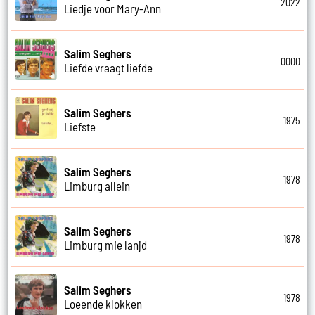
2022
Liedje voor Mary-Ann
Salim Seghers
0000
Liefde vraagt liefde
Salim Seghers
1975
Liefste
Salim Seghers
1978
Limburg allein
Salim Seghers
1978
Limburg mie lanjd
Salim Seghers
1978
Loeende klokken