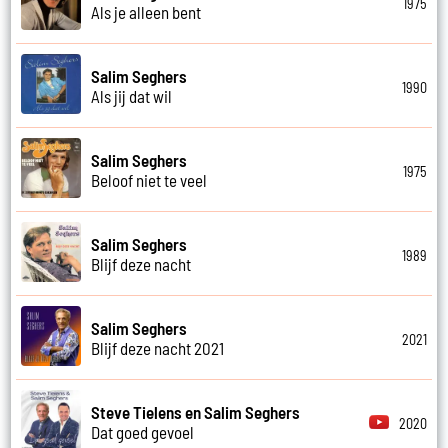
1975
Als je alleen bent
Salim Seghers
1990
Als jij dat wil
Salim Seghers
1975
Beloof niet te veel
Salim Seghers
1989
Blijf deze nacht
Salim Seghers
2021
Blijf deze nacht 2021
Steve Tielens en Salim Seghers
2020
Dat goed gevoel