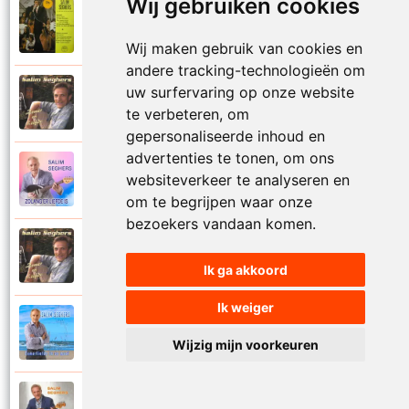
Wij gebruiken cookies
Salim Seghers
1972
Zeg me dan niet nee
Wij maken gebruik van cookies en
andere tracking-technologieën om
uw surfervaring op onze website
Salim Seghers
2002
Zeven nachten geef ik jou
te verbeteren, om
gepersonaliseerde inhoud en
advertenties te tonen, om ons
Salim Seghers
websiteverkeer te analyseren en
2023
Zolang er liefde is
om te begrijpen waar onze
bezoekers vandaan komen.
Salim Seghers
2002
Zomer en liefde
Ik ga akkoord
Ik weiger
Salim Seghers
2021
Zomerliefde is zo mooi
Wijzig mijn voorkeuren
Salim Seghers