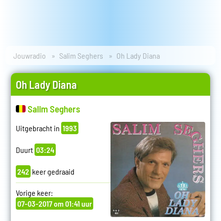
Jouwradio
Salim Seghers
Oh Lady Diana
Oh Lady Diana
Salim Seghers
Uitgebracht in
1993
Duurt
03:24
242
keer gedraaid
Vorige keer:
07-03-2017 om 01:41 uur