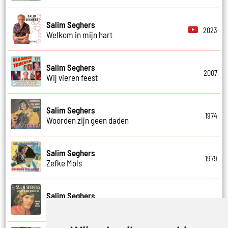
Salim Seghers
2023
Welkom in mijn hart
Salim Seghers
2007
Wij vieren feest
Salim Seghers
1974
Woorden zijn geen daden
Salim Seghers
1979
Zefke Mols
Salim Seghers
1975
Zeg ben je echt boos op mij