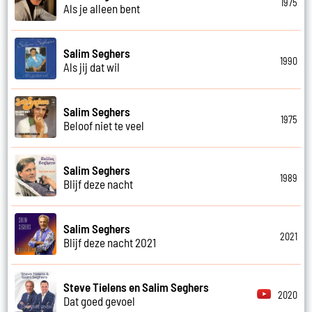
1975
Als je alleen bent
Salim Seghers
1990
Als jij dat wil
Salim Seghers
1975
Beloof niet te veel
Salim Seghers
1989
Blijf deze nacht
Salim Seghers
2021
Blijf deze nacht 2021
Steve Tielens en Salim Seghers
2020
Dat goed gevoel