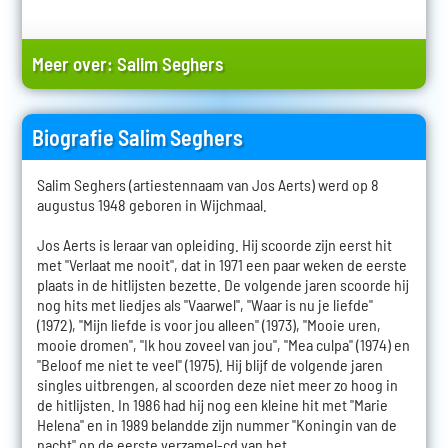
Meer over:
Salim Seghers
Biografie Salim Seghers
Salim Seghers (artiestennaam van Jos Aerts) werd op 8
augustus 1948 geboren in Wijchmaal.
Jos Aerts is leraar van opleiding. Hij scoorde zijn eerst hit
met "Verlaat me nooit", dat in 1971 een paar weken de eerste
plaats in de hitlijsten bezette. De volgende jaren scoorde hij
nog hits met liedjes als "Vaarwel", "Waar is nu je liefde"
(1972), "Mijn liefde is voor jou alleen" (1973), "Mooie uren,
mooie dromen", "Ik hou zoveel van jou", "Mea culpa" (1974) en
"Beloof me niet te veel" (1975). Hij blijf de volgende jaren
singles uitbrengen, al scoorden deze niet meer zo hoog in
de hitlijsten. In 1986 had hij nog een kleine hit met "Marie
Helena" en in 1989 belandde zijn nummer "Koningin van de
nacht" op de eerste verzamel-cd van het