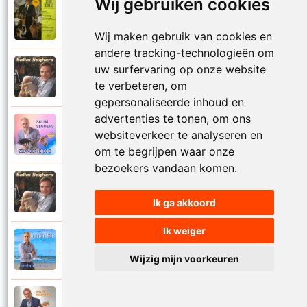
Wij gebruiken cookies
Salim Seghers
1972
Zeg me dan niet nee
Wij maken gebruik van cookies en
andere tracking-technologieën om
uw surfervaring op onze website
Salim Seghers
2002
Zeven nachten geef ik jou
te verbeteren, om
gepersonaliseerde inhoud en
advertenties te tonen, om ons
Salim Seghers
websiteverkeer te analyseren en
2023
Zolang er liefde is
om te begrijpen waar onze
bezoekers vandaan komen.
Salim Seghers
2002
Zomer en liefde
Ik ga akkoord
Ik weiger
Salim Seghers
2021
Zomerliefde is zo mooi
Wijzig mijn voorkeuren
Salim Seghers