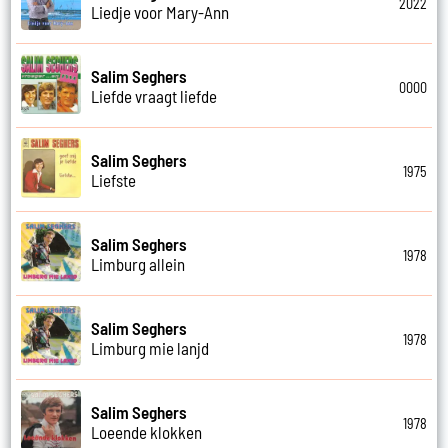
2022
Liedje voor Mary-Ann
Salim Seghers
0000
Liefde vraagt liefde
Salim Seghers
1975
Liefste
Salim Seghers
1978
Limburg allein
Salim Seghers
1978
Limburg mie lanjd
Salim Seghers
1978
Loeende klokken