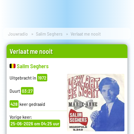
Jouwradio
Salim Seghers
Verlaat me nooit
Verlaat me nooit
Salim Seghers
Uitgebracht in
1972
Duurt
03:27
428
keer gedraaid
Vorige keer:
25-06-2026 om 04:25 uur