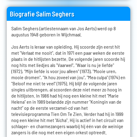
Biografie Salim Seghers
Salim Seghers (artiestennaam van Jos Aerts) werd op 8
augustus 1948 geboren in Wijchmaal.
Jos Aerts is leraar van opleiding. Hij scoorde zijn eerst hit
met "Verlaat me nooit", dat in 1971 een paar weken de eerste
plaats in de hitlijsten bezette. De volgende jaren scoorde hij
nog hits met liedjes als "Vaarwel", "Waar is nu je liefde"
(1972), "Mijn liefde is voor jou alleen" (1973), "Mooie uren,
mooie dromen", "Ik hou zoveel van jou", "Mea culpa" (1974) en
"Beloof me niet te veel" (1975). Hij blijf de volgende jaren
singles uitbrengen, al scoorden deze niet meer zo hoog in
de hitlijsten. In 1986 had hij nog een kleine hit met "Marie
Helena" en in 1989 belandde zijn nummer "Koningin van de
nacht" op de eerste verzamel-cd van het
televisieprogramma Tien Om Te Zien. Verder had hij in 1999
nog een kleine hit met "Aicha". Hij is actief in het circuit van
schlager- en charmezangers waarbij hij één van de weinige
zangers is die nog met een eigen orkest optreedt.