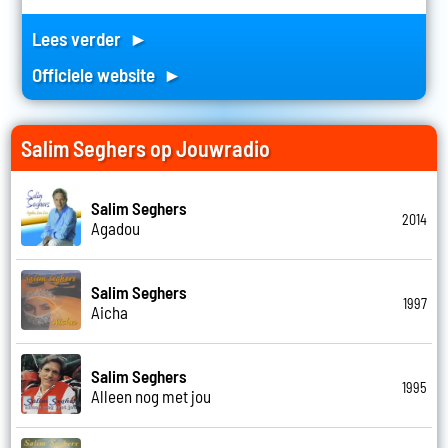
Lees verder ►
Officiele website ►
Salim Seghers op Jouwradio
Salim Seghers
2014
Agadou
Salim Seghers
1997
Aicha
Salim Seghers
1995
Alleen nog met jou