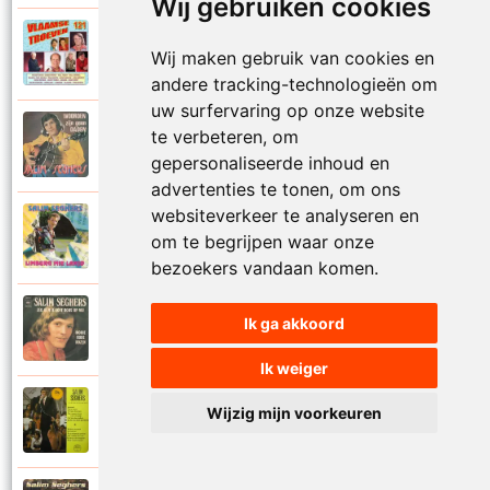
Wij gebruiken cookies
Salim Seghers
2007
Wij maken gebruik van cookies en
Wij vieren feest
andere tracking-technologieën om
uw surfervaring op onze website
Salim Seghers
te verbeteren, om
1974
Woorden zijn geen daden
gepersonaliseerde inhoud en
advertenties te tonen, om ons
websiteverkeer te analyseren en
Salim Seghers
1979
om te begrijpen waar onze
Zefke Mols
bezoekers vandaan komen.
Salim Seghers
Ik ga akkoord
1975
Zeg ben je echt boos op mij
Ik weiger
Salim Seghers
Wijzig mijn voorkeuren
1972
Zeg me dan niet nee