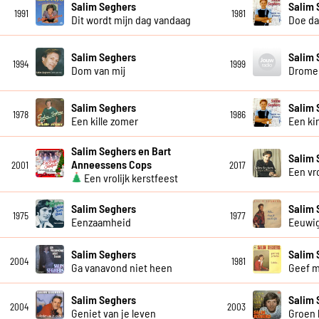
Salim Seghers
Salim 
1991
1981
Dit wordt mijn dag vandaag
Doe da
Salim Seghers
Salim 
1994
1999
Dom van mij
Dromen
Salim Seghers
Salim 
1978
1986
Een kille zomer
Een ki
Salim Seghers en Bart
Salim 
Anneessens Cops
2001
2017
Een vr
Een vrolijk kerstfeest
Salim Seghers
Salim 
1975
1977
Eenzaamheid
Eeuwig
Salim Seghers
Salim 
2004
1981
Ga vanavond niet heen
Geef mi
Salim Seghers
Salim 
2004
2003
Geniet van je leven
Groen l