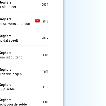
Seghers
2004
t niet meer
Seghers
2018
 van verre stranden
Seghers
2004
nd dat speelt
Seghers
1998
ouw uit duizend
Seghers
1991
 en drie dagen
Seghers
1975
j je liefde
Seghers
1982
icht voor de liefde