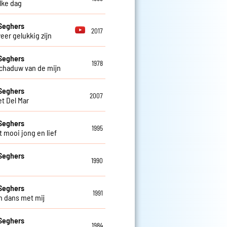
elke dag
Seghers
2017
weer gelukkig zijn
Seghers
1978
schaduw van de mijn
Seghers
2007
et Del Mar
Seghers
1995
t mooi jong en lief
Seghers
1990
Seghers
1991
 dans met mij
Seghers
1984