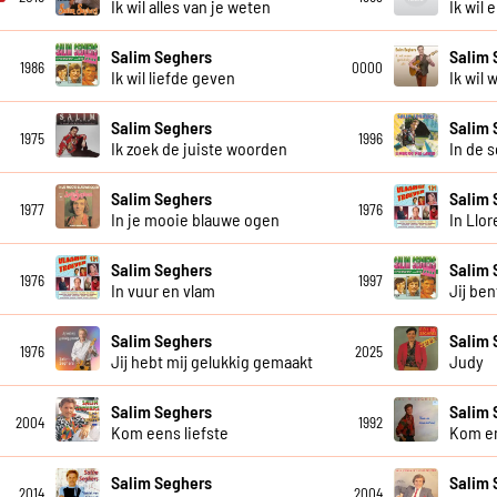
Ik wil alles van je weten
Ik wil 
Salim Seghers
Salim 
1986
0000
Ik wil liefde geven
Ik wil 
Salim Seghers
Salim 
1975
1996
Ik zoek de juiste woorden
In de 
Salim Seghers
Salim 
1977
1976
In je mooie blauwe ogen
In Llor
Salim Seghers
Salim 
1976
1997
In vuur en vlam
Jij ben
Salim Seghers
Salim 
1976
2025
Jij hebt mij gelukkig gemaakt
Judy
Salim Seghers
Salim 
2004
1992
Kom eens liefste
Kom en
Salim Seghers
Salim 
2014
2004