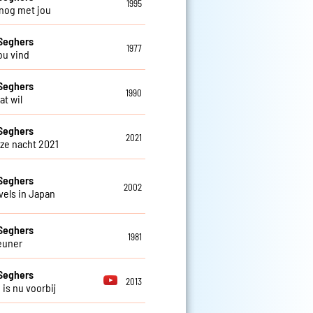
1995
 nog met jou
Seghers
1977
jou vind
Seghers
1990
dat wil
Seghers
2021
eze nacht 2021
Seghers
2002
vels in Japan
Seghers
1981
euner
Seghers
2013
d is nu voorbij