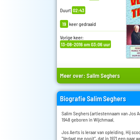
Duurt
02:43
19
keer gedraaid
Vorige keer:
13-08-2016 om 03:06 uur
Meer over:
Salim Seghers
Biografie Salim Seghers
Salim Seghers (artiestennaam van Jos A
1948 geboren in Wijchmaal.
Jos Aerts is leraar van opleiding. Hij sco
"Verlaat me nooit", dat in 1971 een paar 