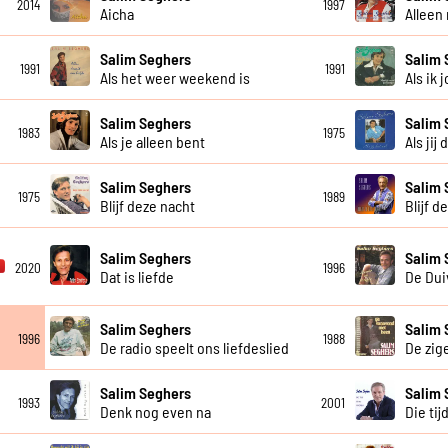
2014
1997
Aicha
Alleen
Salim Seghers
Salim 
1991
1991
Als het weer weekend is
Als ik 
Salim Seghers
Salim 
1983
1975
Als je alleen bent
Als jij 
Salim Seghers
Salim 
1975
1989
Blijf deze nacht
Blijf d
Salim Seghers
Salim 
2020
1996
Dat is liefde
De Dui
Salim Seghers
Salim 
1996
1988
De radio speelt ons liefdeslied
De zig
Salim Seghers
Salim 
1993
2001
Denk nog even na
Die tij