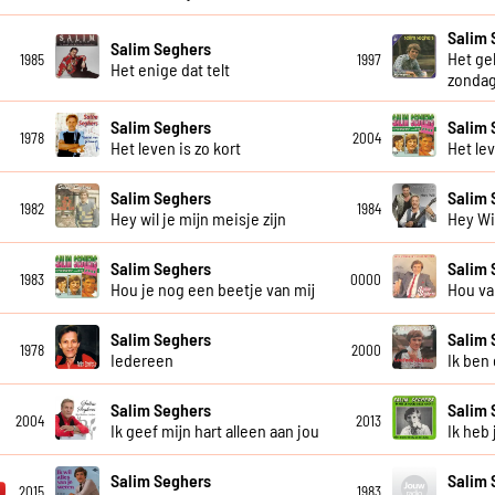
Salim 
Salim Seghers
Het ge
1985
1997
Het enige dat telt
zonda
Salim Seghers
Salim 
1978
2004
Het leven is zo kort
Het le
Salim Seghers
Salim 
1982
1984
Hey wil je mijn meisje zijn
Hey Wil
Salim Seghers
Salim 
1983
0000
Hou je nog een beetje van mij
Hou va
Salim Seghers
Salim 
1978
2000
Iedereen
Ik ben
Salim Seghers
Salim 
2004
2013
Ik geef mijn hart alleen aan jou
Ik heb
Salim Seghers
Salim 
2015
1983