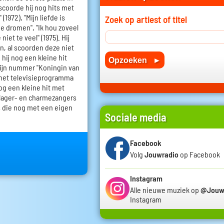
 scoorde hij nog hits met
 (1972), "Mijn liefde is
Zoek op artiest of titel
ie dromen", "Ik hou zoveel
niet te veel" (1975). Hij
en, al scoorden deze niet
 hij nog een kleine hit
zijn nummer "Koningin van
 het televisieprogramma
nog een kleine hit met
schlager- en charmezangers
is die nog met een eigen
Sociale media
Facebook
Volg
Jouwradio
op Facebook
Instagram
Alle nieuwe muziek op
@Jouw
Instagram