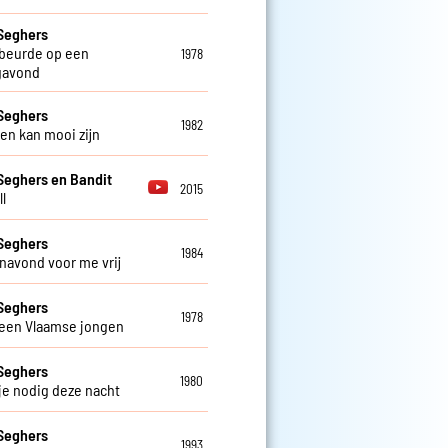
Seghers
beurde op een
1978
gavond
Seghers
1982
ven kan mooi zijn
Seghers en Bandit
2015
l
Seghers
1984
navond voor me vrij
Seghers
1978
 een Vlaamse jongen
Seghers
1980
 je nodig deze nacht
Seghers
1993