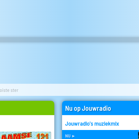
iste ster
Nu op Jouwradio
Jouwradio's muziekmix
nu
►