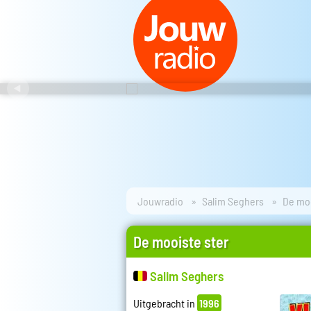
Jouwradio
Salim Seghers
De moo
De mooiste ster
Salim Seghers
Uitgebracht in
1996