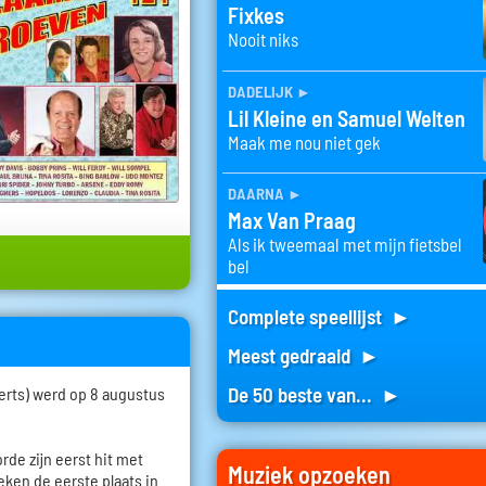
Fixkes
Nooit niks
dadelijk
►
Lil Kleine en Samuel Welten
Maak me nou niet gek
daarna
►
Max Van Praag
Als ik tweemaal met mijn fietsbel
bel
Complete speellijst ►
Meest gedraaid ►
De 50 beste van... ►
erts) werd op 8 augustus
orde zijn eerst hit met
Muziek opzoeken
weken de eerste plaats in