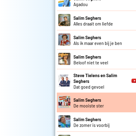
Agadou
Salim Seghers
Alles draait om liefde
Salim Seghers
Als ik maar even bij je ben
Salim Seghers
Beloof niet te veel
Steve Tielens en Salim
Seghers
Dat goed gevoel
Salim Seghers
De mooiste ster
Salim Seghers
De zomer is voorbij