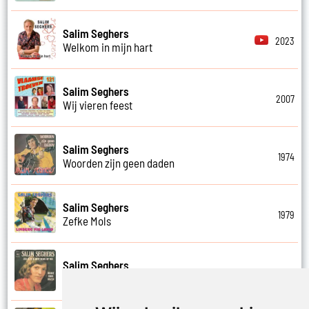
Salim Seghers
2023
Welkom in mijn hart
Salim Seghers
2007
Wij vieren feest
Salim Seghers
1974
Woorden zijn geen daden
Salim Seghers
1979
Zefke Mols
Salim Seghers
1975
Zeg ben je echt boos op mij