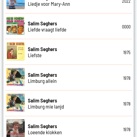
2022
Liedje voor Mary-Ann
Salim Seghers
0000
Liefde vraagt liefde
Salim Seghers
1975
Liefste
Salim Seghers
1978
Limburg allein
Salim Seghers
1978
Limburg mie lanjd
Salim Seghers
1978
Loeende klokken