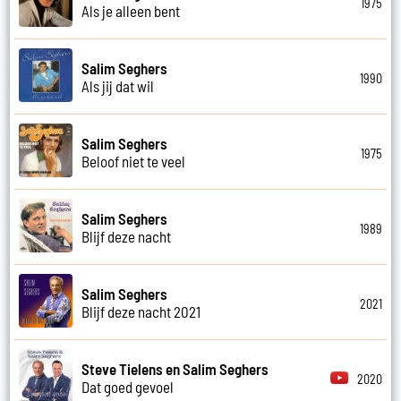
1975
Als je alleen bent
Salim Seghers
1990
Als jij dat wil
Salim Seghers
1975
Beloof niet te veel
Salim Seghers
1989
Blijf deze nacht
Salim Seghers
2021
Blijf deze nacht 2021
Steve Tielens en Salim Seghers
2020
Dat goed gevoel