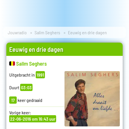
Jouwradio
Salim Seghers
Eeuwig en drie dagen
Eeuwig en drie dagen
Salim Seghers
Uitgebracht in
1991
Duurt
03:03
17
keer gedraaid
Vorige keer:
22-06-2016 om 16:43 uur