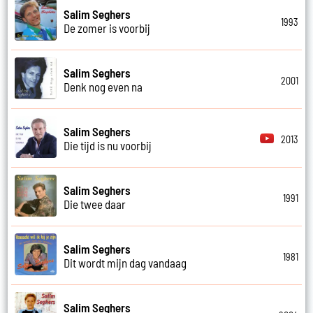
Salim Seghers
1993
De zomer is voorbij
Salim Seghers
2001
Denk nog even na
Salim Seghers
2013
Die tijd is nu voorbij
Salim Seghers
1991
Die twee daar
Salim Seghers
1981
Dit wordt mijn dag vandaag
Salim Seghers