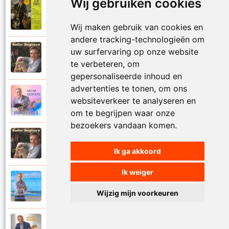
Wij gebruiken cookies
Salim Seghers
1972
Zeg me dan niet nee
Wij maken gebruik van cookies en
andere tracking-technologieën om
uw surfervaring op onze website
Salim Seghers
2002
Zeven nachten geef ik jou
te verbeteren, om
gepersonaliseerde inhoud en
advertenties te tonen, om ons
Salim Seghers
websiteverkeer te analyseren en
2023
Zolang er liefde is
om te begrijpen waar onze
bezoekers vandaan komen.
Salim Seghers
2002
Zomer en liefde
Ik ga akkoord
Ik weiger
Salim Seghers
2021
Zomerliefde is zo mooi
Wijzig mijn voorkeuren
Salim Seghers