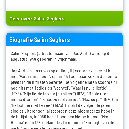
Meer over:
Salim Seghers
Biografie Salim Seghers
Salim Seghers (artiestennaam van Jos Aerts) werd op 8
augustus 1948 geboren in Wijchmaal.
Jos Aerts is leraar van opleiding. Hij scoorde zijn eerst hit
met "Verlaat me nooit", dat in 1971 een paar weken de eerste
plaats in de hitlijsten bezette. De volgende jaren scoorde hij
nog hits met liedjes als "Vaarwel", "Waar is nu je liefde"
(1972), "Mijn liefde is voor jou alleen" (1973), "Mooie uren,
mooie dromen", "Ik hou zoveel van jou", "Mea culpa" (1974) en
"Beloof me niet te veel" (1975). Hij blijf de volgende jaren
singles uitbrengen, al scoorden deze niet meer zo hoog in
de hitlijsten. In 1986 had hij nog een kleine hit met "Marie
Helena" en in 1989 belandde zijn nummer "Koningin van de
nacht" op de eerste verzamel-cd van het