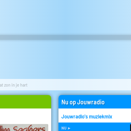
at zon in je hart
Nu op Jouwradio
Jouwradio's muziekmix
nu
►