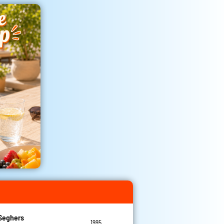
Seghers
1995