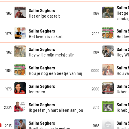
Salim 
Salim Seghers
Het ge
1985
1997
Het enige dat telt
zonda
Salim Seghers
Salim 
1978
2004
Het leven is zo kort
Het le
Salim Seghers
Salim 
1982
1984
Hey wil je mijn meisje zijn
Hey Wil
Salim Seghers
Salim 
1983
0000
Hou je nog een beetje van mij
Hou va
Salim Seghers
Salim 
1978
2000
Iedereen
Ik ben
Salim Seghers
Salim 
2004
2013
Ik geef mijn hart alleen aan jou
Ik heb
Salim Seghers
Salim 
2015
1983
Ik wil alles van je weten
Ik wil 