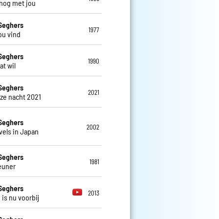
 nog met jou
Seghers
1977
jou vind
Seghers
1990
dat wil
Seghers
2021
eze nacht 2021
Seghers
2002
vels in Japan
Seghers
1981
euner
Seghers
2013
d is nu voorbij