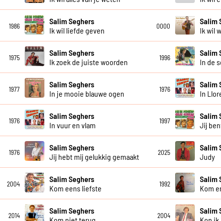
Salim Seghers
Salim 
1986
0000
Ik wil liefde geven
Ik wil 
Salim Seghers
Salim 
1975
1996
Ik zoek de juiste woorden
In de 
Salim Seghers
Salim 
1977
1976
In je mooie blauwe ogen
In Llor
Salim Seghers
Salim 
1976
1997
In vuur en vlam
Jij ben
Salim Seghers
Salim 
1976
2025
Jij hebt mij gelukkig gemaakt
Judy
Salim Seghers
Salim 
2004
1992
Kom eens liefste
Kom en
Salim Seghers
Salim 
2014
2004
Kom niet terug
Kon ik