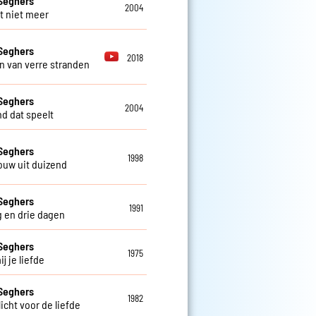
Seghers
2004
t niet meer
Seghers
2018
 van verre stranden
Seghers
2004
nd dat speelt
Seghers
1998
ouw uit duizend
Seghers
1991
 en drie dagen
Seghers
1975
j je liefde
Seghers
1982
icht voor de liefde