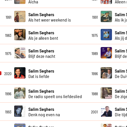
Aicha
Alleen
Salim Seghers
Salim 
1991
1991
Als het weer weekend is
Als ik 
Salim Seghers
Salim 
1983
1975
Als je alleen bent
Als jij 
Salim Seghers
Salim 
1975
1989
Blijf deze nacht
Blijf d
Salim Seghers
Salim 
2020
1996
Dat is liefde
De Dui
Salim Seghers
Salim 
1996
1988
De radio speelt ons liefdeslied
De zig
Salim Seghers
Salim 
1993
2001
Denk nog even na
Die tij