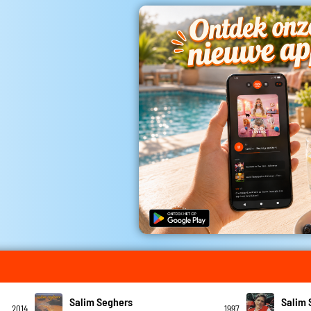
Salim Seghers
Salim 
2014
1997