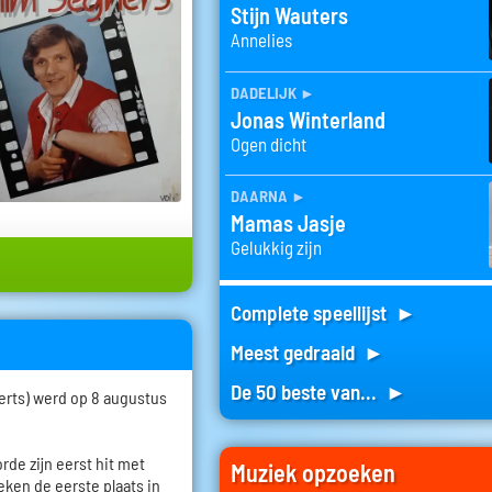
Stijn Wauters
Annelies
dadelijk
►
Jonas Winterland
Ogen dicht
daarna
►
Mamas Jasje
Gelukkig zijn
Complete speellijst ►
Meest gedraaid ►
De 50 beste van... ►
erts) werd op 8 augustus
orde zijn eerst hit met
Muziek opzoeken
weken de eerste plaats in