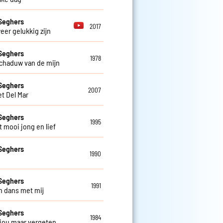
Seghers
2017
weer gelukkig zijn
Seghers
1978
schaduw van de mijn
Seghers
2007
et Del Mar
Seghers
1995
t mooi jong en lief
Seghers
1990
Seghers
1991
 dans met mij
Seghers
1984
 jou maar vergeten