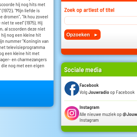
 scoorde hij nog hits met
Zoek op artiest of titel
 (1972), "Mijn liefde is
ie dromen", "Ik hou zoveel
niet te veel" (1975). Hij
en, al scoorden deze niet
 hij nog een kleine hit
zijn nummer "Koningin van
 het televisieprogramma
nog een kleine hit met
schlager- en charmezangers
is die nog met een eigen
Sociale media
Facebook
Volg
Jouwradio
op Facebook
Instagram
Alle nieuwe muziek op
@Jouw
Instagram