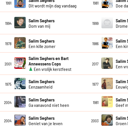
Salim Seghers
Salim 
1991
1981
Dit wordt mijn dag vandaag
Doe da
Salim Seghers
Salim 
1994
1999
Dom van mij
Dromen
Salim Seghers
Salim 
1978
1986
Een kille zomer
Een ki
Salim Seghers en Bart
Salim 
Anneessens Cops
2001
2017
Een vr
Een vrolijk kerstfeest
Salim Seghers
Salim 
1975
1977
Eenzaamheid
Eeuwig
Salim Seghers
Salim 
2004
1981
Ga vanavond niet heen
Geef mi
Salim Seghers
Salim 
2004
2003
Geniet van je leven
Groen l