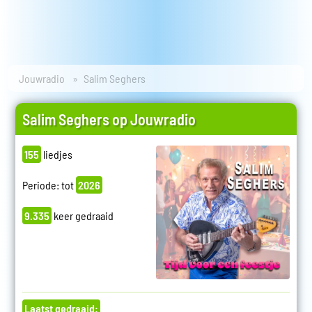
Jouwradio
Salim Seghers
Salim Seghers op Jouwradio
155
liedjes
Periode: tot
2026
9.335
keer gedraaid
Laatst gedraaid: