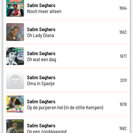
Salim Seghers
1994
Nooit meer alleen
Salim Seghers
1993
Oh Lady Diana
Salim Seghers
1977
Oh wat een dag
Salim Seghers
2011
Oma in Spanje
Salim Seghers
1978
Op de purperen hei (In de stille Kempen)
Salim Seghers
1982
Op een zondagavond