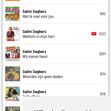
Salim Seghers
1992
Wat ik voel voor jou
Salim Seghers
2023
Welkom in mijn hart
Salim Seghers
2007
Wij vieren feest
Salim Seghers
1974
Woorden zijn geen daden
Salim Seghers
1979
Zefke Mols