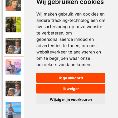
Wij gebruiken cookies
Salim Seghers
1975
Zeg ben je echt boos op mij
Wij maken gebruik van cookies en
andere tracking-technologieën om
Salim Seghers
1972
uw surfervaring op onze website
Zeg me dan niet nee
te verbeteren, om
gepersonaliseerde inhoud en
Salim Seghers
advertenties te tonen, om ons
2002
Zeven nachten geef ik jou
websiteverkeer te analyseren en
om te begrijpen waar onze
bezoekers vandaan komen.
Salim Seghers
2023
Zolang er liefde is
Ik ga akkoord
Salim Seghers
2002
Ik weiger
Zomer en liefde
Wijzig mijn voorkeuren
Salim Seghers
2021
Zomerliefde is zo mooi