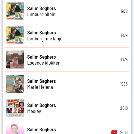
Salim Seghers
1978
Limburg allein
Salim Seghers
1978
Limburg mie lanjd
Salim Seghers
1978
Loeende klokken
Salim Seghers
1986
Marie Helena
Salim Seghers
2010
Medley
Salim Seghers
2016