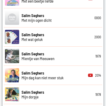
Met een beetje liefde
Salim Seghers
0000
Met mijn ogen dicht
Salim Seghers
2000
Met wat geluk
Salim Seghers
1979
Mientje van Meeuwen
Salim Seghers
2014
Mijn dag kan niet meer stuk
Salim Seghers
1978
Mijn dorpje