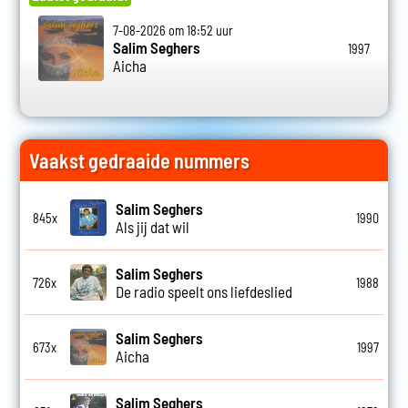
7-08-2026 om 18:52 uur
Salim Seghers
1997
Aicha
Vaakst gedraaide nummers
Salim Seghers
845x
1990
Als jij dat wil
Salim Seghers
726x
1988
De radio speelt ons liefdeslied
Salim Seghers
673x
1997
Aicha
Salim Seghers