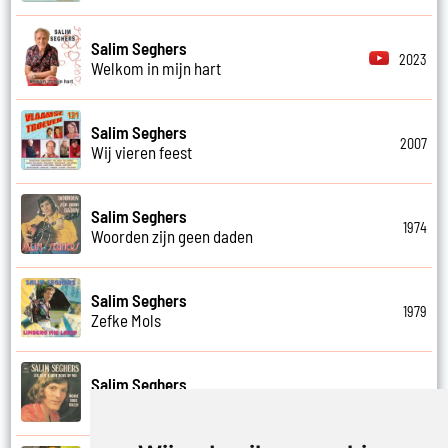
Salim Seghers
2023
Welkom in mijn hart
Salim Seghers
2007
Wij vieren feest
Salim Seghers
1974
Woorden zijn geen daden
Salim Seghers
1979
Zefke Mols
Salim Seghers
1975
Zeg ben je echt boos op mij