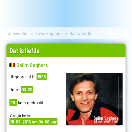
Jouwradio
Salim Seghers
Dat is liefde
Dat is liefde
Salim Seghers
Uitgebracht in
1996
Duurt
03:20
18
keer gedraaid
Vorige keer:
18-08-2016 om 04:08 uur