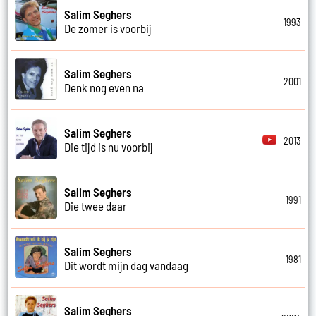
Salim Seghers
1993
De zomer is voorbij
Salim Seghers
2001
Denk nog even na
Salim Seghers
2013
Die tijd is nu voorbij
Salim Seghers
1991
Die twee daar
Salim Seghers
1981
Dit wordt mijn dag vandaag
Salim Seghers