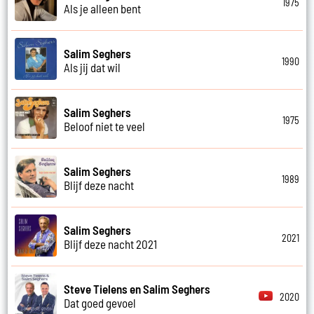
1975
Als je alleen bent
Salim Seghers
1990
Als jij dat wil
Salim Seghers
1975
Beloof niet te veel
Salim Seghers
1989
Blijf deze nacht
Salim Seghers
2021
Blijf deze nacht 2021
Steve Tielens en Salim Seghers
2020
Dat goed gevoel