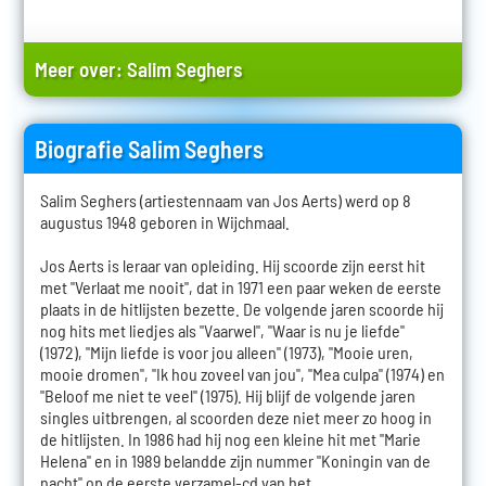
Meer over:
Salim Seghers
Biografie Salim Seghers
Salim Seghers (artiestennaam van Jos Aerts) werd op 8
augustus 1948 geboren in Wijchmaal.
Jos Aerts is leraar van opleiding. Hij scoorde zijn eerst hit
met "Verlaat me nooit", dat in 1971 een paar weken de eerste
plaats in de hitlijsten bezette. De volgende jaren scoorde hij
nog hits met liedjes als "Vaarwel", "Waar is nu je liefde"
(1972), "Mijn liefde is voor jou alleen" (1973), "Mooie uren,
mooie dromen", "Ik hou zoveel van jou", "Mea culpa" (1974) en
"Beloof me niet te veel" (1975). Hij blijf de volgende jaren
singles uitbrengen, al scoorden deze niet meer zo hoog in
de hitlijsten. In 1986 had hij nog een kleine hit met "Marie
Helena" en in 1989 belandde zijn nummer "Koningin van de
nacht" op de eerste verzamel-cd van het