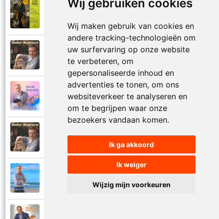
Wij gebruiken cookies
Salim Seghers
1972
Zeg me dan niet nee
Wij maken gebruik van cookies en
andere tracking-technologieën om
uw surfervaring op onze website
Salim Seghers
2002
Zeven nachten geef ik jou
te verbeteren, om
gepersonaliseerde inhoud en
advertenties te tonen, om ons
Salim Seghers
websiteverkeer te analyseren en
2023
Zolang er liefde is
om te begrijpen waar onze
bezoekers vandaan komen.
Salim Seghers
2002
Zomer en liefde
Ik ga akkoord
Ik weiger
Salim Seghers
2021
Zomerliefde is zo mooi
Wijzig mijn voorkeuren
Salim Seghers