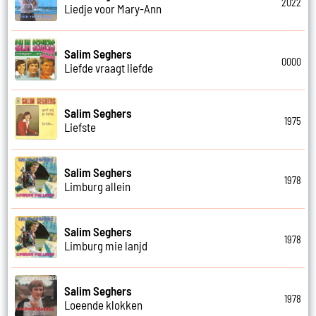
2022
Liedje voor Mary-Ann
Salim Seghers
0000
Liefde vraagt liefde
Salim Seghers
1975
Liefste
Salim Seghers
1978
Limburg allein
Salim Seghers
1978
Limburg mie lanjd
Salim Seghers
1978
Loeende klokken