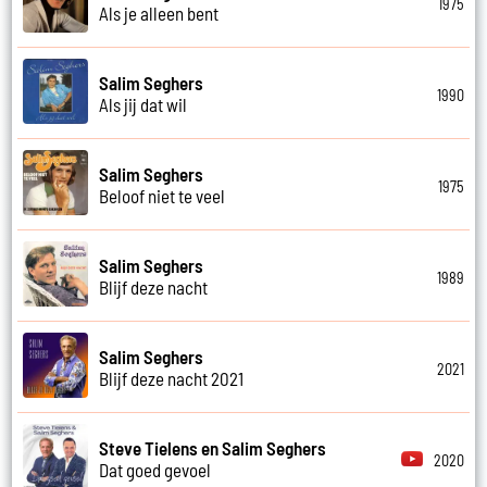
1975
Als je alleen bent
Salim Seghers
1990
Als jij dat wil
Salim Seghers
1975
Beloof niet te veel
Salim Seghers
1989
Blijf deze nacht
Salim Seghers
2021
Blijf deze nacht 2021
Steve Tielens en Salim Seghers
2020
Dat goed gevoel