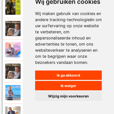
Wij gebruiken cookies
Salim Seghers
1972
Zeg me dan niet nee
Wij maken gebruik van cookies en
andere tracking-technologieën om
uw surfervaring op onze website
Salim Seghers
2002
Zeven nachten geef ik jou
te verbeteren, om
gepersonaliseerde inhoud en
advertenties te tonen, om ons
Salim Seghers
websiteverkeer te analyseren en
2023
Zolang er liefde is
om te begrijpen waar onze
bezoekers vandaan komen.
Salim Seghers
2002
Zomer en liefde
Ik ga akkoord
Ik weiger
Salim Seghers
2021
Zomerliefde is zo mooi
Wijzig mijn voorkeuren
Salim Seghers