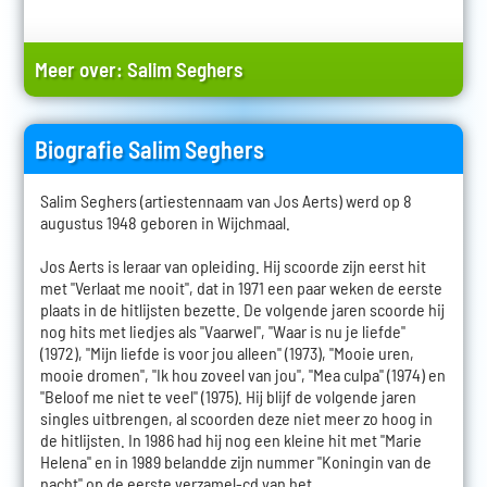
Meer over:
Salim Seghers
Biografie Salim Seghers
Salim Seghers (artiestennaam van Jos Aerts) werd op 8
augustus 1948 geboren in Wijchmaal.
Jos Aerts is leraar van opleiding. Hij scoorde zijn eerst hit
met "Verlaat me nooit", dat in 1971 een paar weken de eerste
plaats in de hitlijsten bezette. De volgende jaren scoorde hij
nog hits met liedjes als "Vaarwel", "Waar is nu je liefde"
(1972), "Mijn liefde is voor jou alleen" (1973), "Mooie uren,
mooie dromen", "Ik hou zoveel van jou", "Mea culpa" (1974) en
"Beloof me niet te veel" (1975). Hij blijf de volgende jaren
singles uitbrengen, al scoorden deze niet meer zo hoog in
de hitlijsten. In 1986 had hij nog een kleine hit met "Marie
Helena" en in 1989 belandde zijn nummer "Koningin van de
nacht" op de eerste verzamel-cd van het