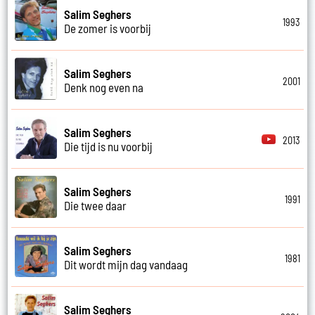
Salim Seghers
1993
De zomer is voorbij
Salim Seghers
2001
Denk nog even na
Salim Seghers
2013
Die tijd is nu voorbij
Salim Seghers
1991
Die twee daar
Salim Seghers
1981
Dit wordt mijn dag vandaag
Salim Seghers