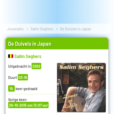
Jouwradio
Salim Seghers
De Duivels in Japan
De Duivels in Japan
Salim Seghers
Uitgebracht in
2002
Duurt
03:16
15
keer gedraaid
Vorige keer:
26-10-2015 om 13:07 uur