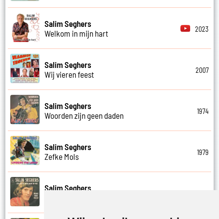
Salim Seghers
2023
Welkom in mijn hart
Salim Seghers
2007
Wij vieren feest
Salim Seghers
1974
Woorden zijn geen daden
Salim Seghers
1979
Zefke Mols
Salim Seghers
1975
Zeg ben je echt boos op mij