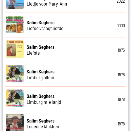
2022
Liedje voor Mary-Ann
Salim Seghers
0000
Liefde vraagt liefde
Salim Seghers
1975
Liefste
Salim Seghers
1978
Limburg allein
Salim Seghers
1978
Limburg mie lanjd
Salim Seghers
1978
Loeende klokken