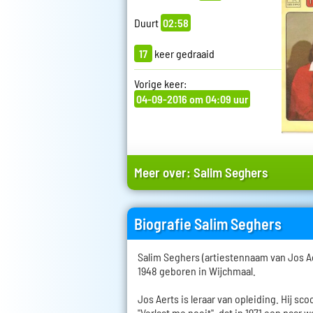
Duurt
02:58
17
keer gedraaid
Vorige keer:
04-09-2016 om 04:09 uur
Meer over:
Salim Seghers
Biografie Salim Seghers
Salim Seghers (artiestennaam van Jos A
1948 geboren in Wijchmaal.
Jos Aerts is leraar van opleiding. Hij sco
"Verlaat me nooit", dat in 1971 een paar 