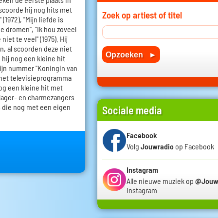
 scoorde hij nog hits met
Zoek op artiest of titel
 (1972), "Mijn liefde is
ie dromen", "Ik hou zoveel
niet te veel" (1975). Hij
en, al scoorden deze niet
 hij nog een kleine hit
zijn nummer "Koningin van
 het televisieprogramma
nog een kleine hit met
schlager- en charmezangers
is die nog met een eigen
Sociale media
Facebook
Volg
Jouwradio
op Facebook
Instagram
Alle nieuwe muziek op
@Jouw
Instagram