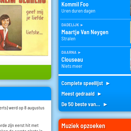
Kommil Foo
Uren duren dagen
dadelijk
►
Maartje Van Neygen
Stralen
daarna
►
Clouseau
Niets meer
Complete speellijst ►
Meest gedraaid ►
De 50 beste van... ►
erts) werd op 8 augustus
Muziek opzoeken
orde zijn eerst hit met
weken de eerste plaats in