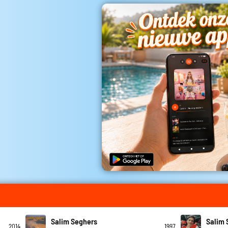
Salim Seghers
Salim 
2014
1997