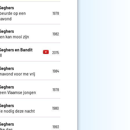
Seghers
beurde op een
1978
gavond
Seghers
1982
ven kan mooi zijn
Seghers en Bandit
2015
l
Seghers
1984
navond voor me vrij
Seghers
1978
 een Vlaamse jongen
Seghers
1980
 je nodig deze nacht
Seghers
1993
elke dag