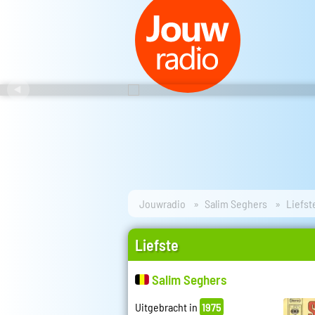
Jouwradio
Salim Seghers
Liefst
Liefste
Salim Seghers
Uitgebracht in
1975