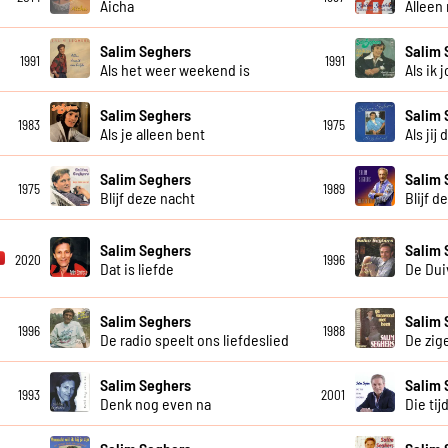
Aicha
Alleen
Salim Seghers
Salim 
1991
1991
Als het weer weekend is
Als ik 
Salim Seghers
Salim 
1983
1975
Als je alleen bent
Als jij 
Salim Seghers
Salim 
1975
1989
Blijf deze nacht
Blijf d
Salim Seghers
Salim 
2020
1996
Dat is liefde
De Dui
Salim Seghers
Salim 
1996
1988
De radio speelt ons liefdeslied
De zig
Salim Seghers
Salim 
1993
2001
Denk nog even na
Die tij