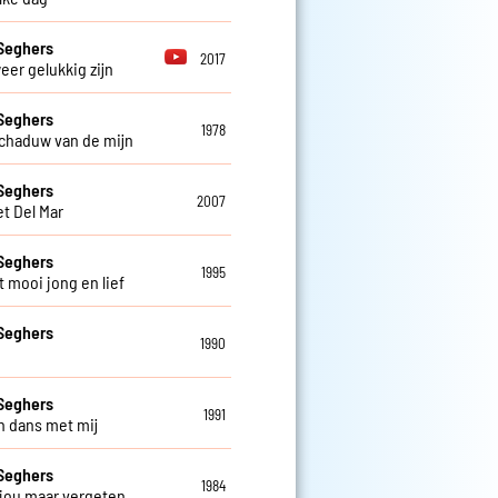
Seghers
2017
weer gelukkig zijn
Seghers
1978
schaduw van de mijn
Seghers
2007
et Del Mar
Seghers
1995
t mooi jong en lief
Seghers
1990
Seghers
1991
 dans met mij
Seghers
1984
 jou maar vergeten