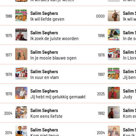
Salim Seghers
Salim 
1986
0000
Ik wil liefde geven
Ik wil 
Salim Seghers
Salim 
1975
1996
Ik zoek de juiste woorden
In de 
Salim Seghers
Salim 
1977
1976
In je mooie blauwe ogen
In Llor
Salim Seghers
Salim 
1976
1997
In vuur en vlam
Jij ben
Salim Seghers
Salim 
1976
2025
Jij hebt mij gelukkig gemaakt
Judy
Salim Seghers
Salim 
2004
1992
Kom eens liefste
Kom en
Salim Seghers
Salim 
2014
2004
Kom niet terug
Kon ik