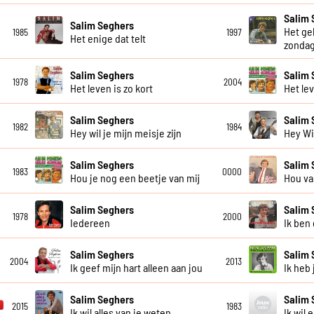
Salim 
Salim Seghers
Het ge
1985
1997
Het enige dat telt
zonda
Salim Seghers
Salim 
1978
2004
Het leven is zo kort
Het le
Salim Seghers
Salim 
1982
1984
Hey wil je mijn meisje zijn
Hey Wil
Salim Seghers
Salim 
1983
0000
Hou je nog een beetje van mij
Hou va
Salim Seghers
Salim 
1978
2000
Iedereen
Ik ben
Salim Seghers
Salim 
2004
2013
Ik geef mijn hart alleen aan jou
Ik heb
Salim Seghers
Salim 
2015
1983
Ik wil alles van je weten
Ik wil 