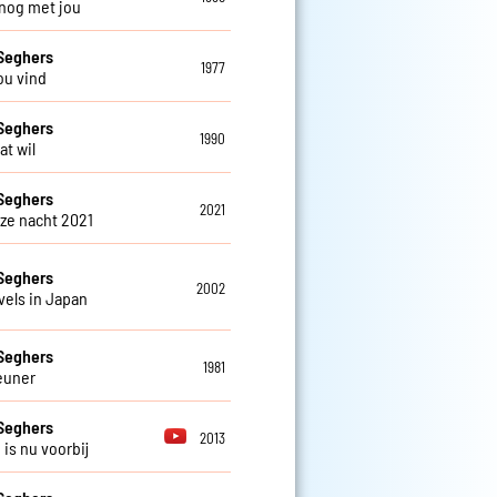
 nog met jou
Seghers
1977
jou vind
Seghers
1990
dat wil
Seghers
2021
eze nacht 2021
Seghers
2002
vels in Japan
Seghers
1981
euner
Seghers
2013
d is nu voorbij