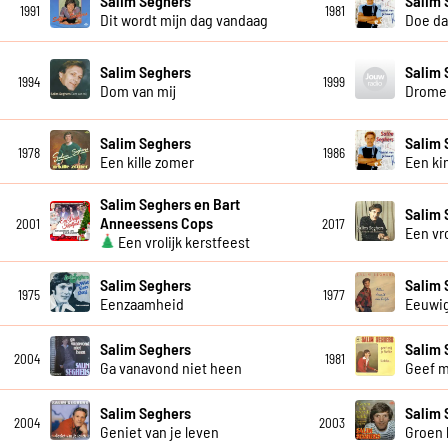
Salim Seghers
Salim 
1991
1981
Dit wordt mijn dag vandaag
Doe da
Salim Seghers
Salim 
1994
1999
Dom van mij
Dromen
Salim Seghers
Salim 
1978
1986
Een kille zomer
Een ki
Salim Seghers en Bart
Salim 
Anneessens Cops
2001
2017
Een vr
Een vrolijk kerstfeest
Salim Seghers
Salim 
1975
1977
Eenzaamheid
Eeuwig
Salim Seghers
Salim 
2004
1981
Ga vanavond niet heen
Geef mi
Salim Seghers
Salim 
2004
2003
Geniet van je leven
Groen l