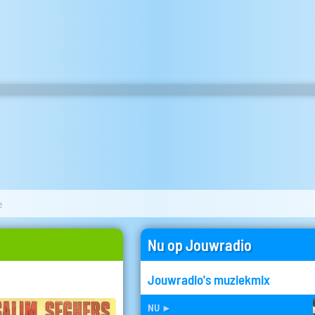
e
Nu op Jouwradio
Jouwradio's muziekmix
nu
►