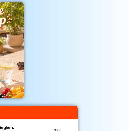
Seghers
1995