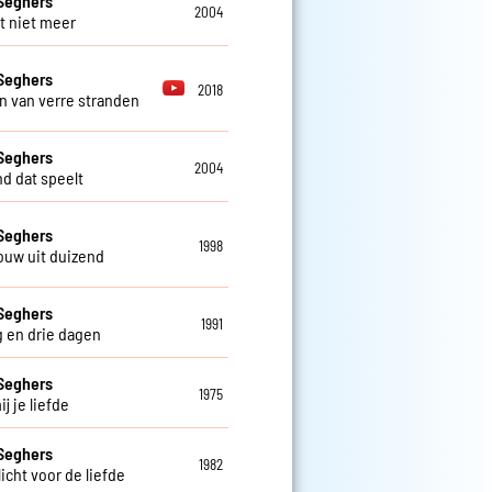
Seghers
2004
t niet meer
Seghers
2018
 van verre stranden
Seghers
2004
nd dat speelt
Seghers
1998
ouw uit duizend
Seghers
1991
 en drie dagen
Seghers
1975
j je liefde
Seghers
1982
icht voor de liefde