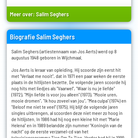
Meer over:
Salim Seghers
Biografie Salim Seghers
Salim Seghers (artiestennaam van Jos Aerts) werd op 8
augustus 1948 geboren in Wijchmaal.
Jos Aerts is leraar van opleiding. Hij scoorde zijn eerst hit
met "Verlaat me nooit", dat in 1971 een paar weken de eerste
plaats in de hitlijsten bezette. De volgende jaren scoorde hij
nog hits met liedjes als "Vaarwel", "Waar is nu je liefde"
(1972), "Mijn liefde is voor jou alleen" (1973), "Mooie uren,
mooie dromen", "Ik hou zoveel van jou", "Mea culpa" (1974) en
"Beloof me niet te veel" (1975). Hij blijf de volgende jaren
singles uitbrengen, al scoorden deze niet meer zo hoog in
de hitlijsten. In 1986 had hij nog een kleine hit met "Marie
Helena" en in 1989 belandde zijn nummer "Koningin van de
nacht" op de eerste verzamel-cd van het
televisieprogramma Tien Om Te Zien. Verder had hij in 1999