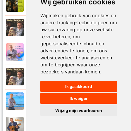
Salim Seghers
Wij gebruiken cookies
1972
Zeg me dan niet nee
Wij maken gebruik van cookies en
andere tracking-technologieën om
Salim Seghers
2002
uw surfervaring op onze website
Zeven nachten geef ik jou
te verbeteren, om
gepersonaliseerde inhoud en
Salim Seghers
advertenties te tonen, om ons
2023
Zolang er liefde is
websiteverkeer te analyseren en
om te begrijpen waar onze
bezoekers vandaan komen.
Salim Seghers
2002
Zomer en liefde
Ik ga akkoord
Salim Seghers
Ik weiger
2021
Zomerliefde is zo mooi
Wijzig mijn voorkeuren
Salim Seghers
2019
Zondagavond