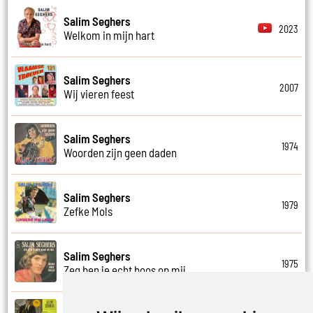
Salim Seghers
2023
Welkom in mijn hart
Salim Seghers
2007
Wij vieren feest
Salim Seghers
1974
Woorden zijn geen daden
Salim Seghers
1979
Zefke Mols
Salim Seghers
1975
Zeg ben je echt boos op mij