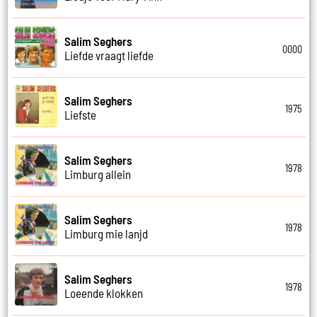
Salim Seghers
0000
Liefde vraagt liefde
Salim Seghers
1975
Liefste
Salim Seghers
1978
Limburg allein
Salim Seghers
1978
Limburg mie lanjd
Salim Seghers
1978
Loeende klokken