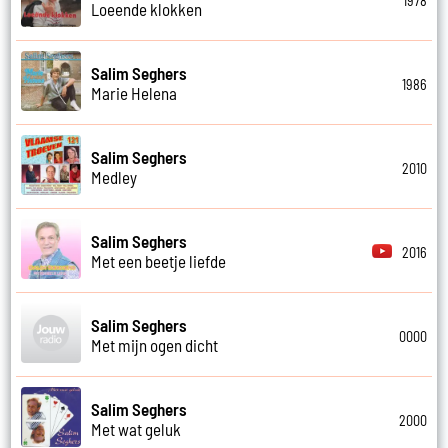
1978
Loeende klokken
Salim Seghers
1986
Marie Helena
Salim Seghers
2010
Medley
Salim Seghers
2016
Met een beetje liefde
Salim Seghers
0000
Met mijn ogen dicht
Salim Seghers
2000
Met wat geluk