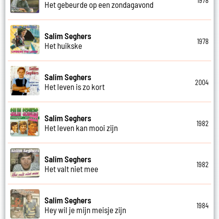
1978
Het gebeurde op een zondagavond
Salim Seghers
1978
Het huikske
Salim Seghers
2004
Het leven is zo kort
Salim Seghers
1982
Het leven kan mooi zijn
Salim Seghers
1982
Het valt niet mee
Salim Seghers
1984
Hey wil je mijn meisje zijn