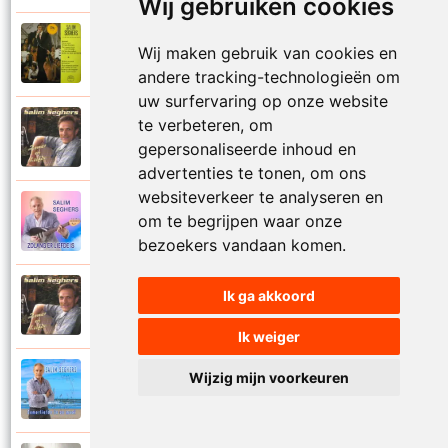
Wij gebruiken cookies
Salim Seghers
Wij maken gebruik van cookies en
1972
Zeg me dan niet nee
andere tracking-technologieën om
uw surfervaring op onze website
te verbeteren, om
Salim Seghers
2002
Zeven nachten geef ik jou
gepersonaliseerde inhoud en
advertenties te tonen, om ons
websiteverkeer te analyseren en
Salim Seghers
om te begrijpen waar onze
2023
Zolang er liefde is
bezoekers vandaan komen.
Salim Seghers
Ik ga akkoord
2002
Zomer en liefde
Ik weiger
Wijzig mijn voorkeuren
Salim Seghers
2021
Zomerliefde is zo mooi