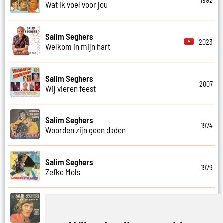
1992
Wat ik voel voor jou
Salim Seghers
2023
Welkom in mijn hart
Salim Seghers
2007
Wij vieren feest
Salim Seghers
1974
Woorden zijn geen daden
Salim Seghers
1979
Zefke Mols
Salim Seghers
1975
Zeg ben je echt boos op mij