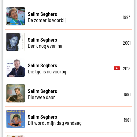
Salim Seghers
1993
De zomer is voorbij
Salim Seghers
2001
Denk nog even na
Salim Seghers
2013
Die tijd is nu voorbij
Salim Seghers
1991
Die twee daar
Salim Seghers
1981
Dit wordt mijn dag vandaag