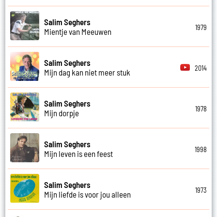
Salim Seghers
1979
Mientje van Meeuwen
Salim Seghers
2014
Mijn dag kan niet meer stuk
Salim Seghers
1978
Mijn dorpje
Salim Seghers
1998
Mijn leven is een feest
Salim Seghers
1973
Mijn liefde is voor jou alleen