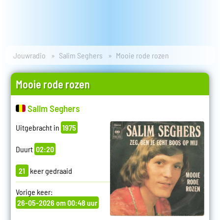
Jouwradio
Salim Seghers
Mooie rode rozen
Mooie rode rozen
Salim Seghers
Uitgebracht in
1975
Duurt
02:20
21
keer gedraaid
Vorige keer:
26-05-2026 om 00:48 uur