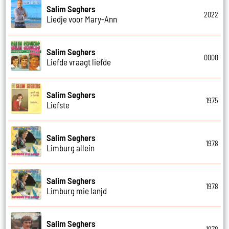
Salim Seghers
2022
Liedje voor Mary-Ann
Salim Seghers
0000
Liefde vraagt liefde
Salim Seghers
1975
Liefste
Salim Seghers
1978
Limburg allein
Salim Seghers
1978
Limburg mie lanjd
Salim Seghers