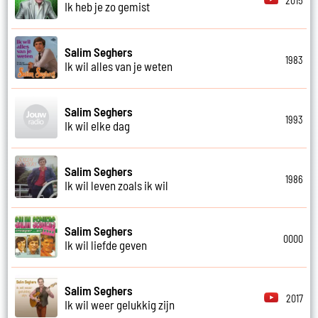
2015
Ik heb je zo gemist
Salim Seghers
1983
Ik wil alles van je weten
Salim Seghers
1993
Ik wil elke dag
Salim Seghers
1986
Ik wil leven zoals ik wil
Salim Seghers
0000
Ik wil liefde geven
Salim Seghers
2017
Ik wil weer gelukkig zijn