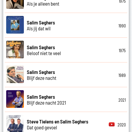
1975
Als je alleen bent
Salim Seghers
1990
Als jij dat wil
Salim Seghers
1975
Beloof niet te veel
Salim Seghers
1989
Blijf deze nacht
Salim Seghers
2021
Blijf deze nacht 2021
Steve Tielens en Salim Seghers
2020
Dat goed gevoel