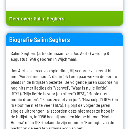
Meer over:
Salim Seghers
Biografie Salim Seghers
Salim Seghers (artiestennaam van Jos Aerts) werd op 8
augustus 1948 geboren in Wijchmaal.
Jos Aerts is leraar van opleiding. Hij scoorde zijn eerst hit
met "Verlaat me nooit", dat in 1971 een paar weken de eerste
plaats in de hitlijsten bezette. De volgende jaren scoorde hij
nog hits met liedjes als "Vaarwel", "Waar is nu je liefde"
(1972), "Mijn liefde is voor jou alleen" (1973), "Mooie uren,
mooie dromen", "Ik hou zoveel van jou", "Mea culpa" (1974) en
"Beloof me niet te veel" (1975). Hij blijf de volgende jaren
singles uitbrengen, al scoorden deze niet meer zo hoog in
de hitlijsten. In 1986 had hij nog een kleine hit met "Marie
Helena" en in 1989 belandde zijn nummer "Koningin van de
nacht" op de eerste verzamel-cd van het