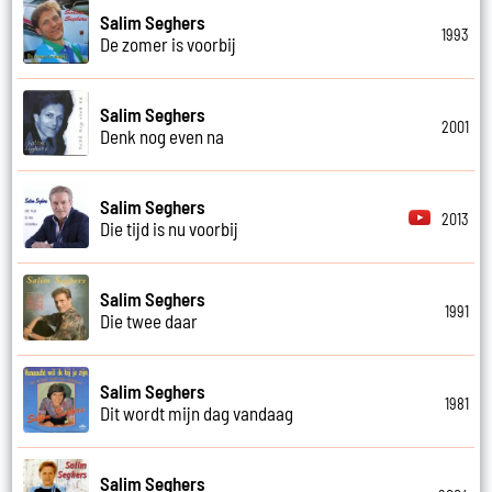
Salim Seghers
1993
De zomer is voorbij
Salim Seghers
2001
Denk nog even na
Salim Seghers
2013
Die tijd is nu voorbij
Salim Seghers
1991
Die twee daar
Salim Seghers
1981
Dit wordt mijn dag vandaag
Salim Seghers