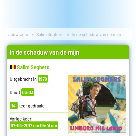
Jouwradio
Salim Seghers
In de schaduw van de mijn
In de schaduw van de mijn
Salim Seghers
Uitgebracht in
1978
Duurt
03:03
14
keer gedraaid
Vorige keer:
07-03-2017 om 05:41 uur