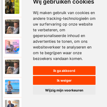
Wij gebruiken cookies
Salim Seghers
1972
Zeg me dan niet nee
Wij maken gebruik van cookies en
andere tracking-technologieën om
uw surfervaring op onze website
Salim Seghers
2002
Zeven nachten geef ik jou
te verbeteren, om
gepersonaliseerde inhoud en
advertenties te tonen, om ons
Salim Seghers
websiteverkeer te analyseren en
2023
Zolang er liefde is
om te begrijpen waar onze
bezoekers vandaan komen.
Salim Seghers
2002
Zomer en liefde
Ik ga akkoord
Ik weiger
Salim Seghers
2021
Zomerliefde is zo mooi
Wijzig mijn voorkeuren
Salim Seghers