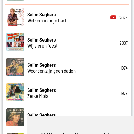
Salim Seghers
2023
Welkom in mijn hart
Salim Seghers
2007
Wij vieren feest
Salim Seghers
1974
Woorden zijn geen daden
Salim Seghers
1979
Zefke Mols
Salim Seghers
1975
Zeg ben je echt boos op mij