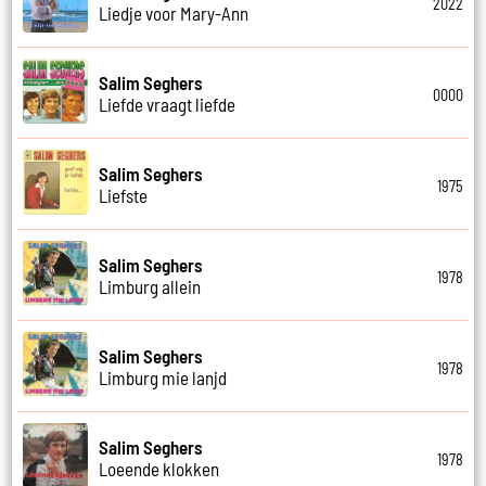
2022
Liedje voor Mary-Ann
Salim Seghers
0000
Liefde vraagt liefde
Salim Seghers
1975
Liefste
Salim Seghers
1978
Limburg allein
Salim Seghers
1978
Limburg mie lanjd
Salim Seghers
1978
Loeende klokken