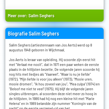
Meer over:
Salim Seghers
Biografie Salim Seghers
Salim Seghers (artiestennaam van Jos Aerts) werd op 8
augustus 1948 geboren in Wijchmaal.
Jos Aerts is leraar van opleiding. Hij scoorde zijn eerst hit
met "Verlaat me nooit", dat in 1971 een paar weken de eerste
plaats in de hitlijsten bezette. De volgende jaren scoorde hij
nog hits met liedjes als "Vaarwel", "Waar is nu je liefde"
(1972), "Mijn liefde is voor jou alleen" (1973), "Mooie uren,
mooie dromen", "Ik hou zoveel van jou", "Mea culpa" (1974) en
"Beloof me niet te veel" (1975). Hij blijf de volgende jaren
singles uitbrengen, al scoorden deze niet meer zo hoog in
de hitlijsten. In 1986 had hij nog een kleine hit met "Marie
Helena" en in 1989 belandde zijn nummer "Koningin van de
nacht" op de eerste verzamel-cd van het