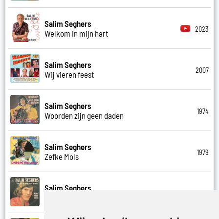
Salim Seghers
2023
Welkom in mijn hart
Salim Seghers
2007
Wij vieren feest
Salim Seghers
1974
Woorden zijn geen daden
Salim Seghers
1979
Zefke Mols
Salim Seghers
1975
Zeg ben je echt boos op mij