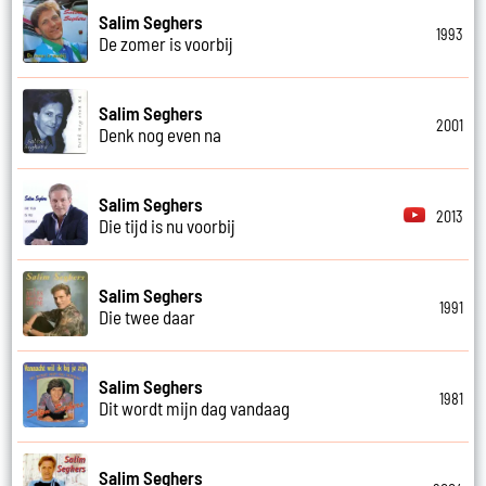
Salim Seghers
1993
De zomer is voorbij
Salim Seghers
2001
Denk nog even na
Salim Seghers
2013
Die tijd is nu voorbij
Salim Seghers
1991
Die twee daar
Salim Seghers
1981
Dit wordt mijn dag vandaag
Salim Seghers