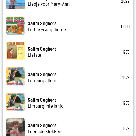
2022
Liedje voor Mary-Ann
Salim Seghers
0000
Liefde vraagt liefde
Salim Seghers
1975
Liefste
Salim Seghers
1978
Limburg allein
Salim Seghers
1978
Limburg mie lanjd
Salim Seghers
1978
Loeende klokken