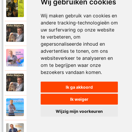
Wij gebruiken cookies
Salim Seghers
1972
Zeg me dan niet nee
Wij maken gebruik van cookies en
andere tracking-technologieën om
uw surfervaring op onze website
Salim Seghers
2002
Zeven nachten geef ik jou
te verbeteren, om
gepersonaliseerde inhoud en
advertenties te tonen, om ons
Salim Seghers
websiteverkeer te analyseren en
2023
Zolang er liefde is
om te begrijpen waar onze
bezoekers vandaan komen.
Salim Seghers
2002
Zomer en liefde
Ik ga akkoord
Ik weiger
Salim Seghers
2021
Zomerliefde is zo mooi
Wijzig mijn voorkeuren
Salim Seghers