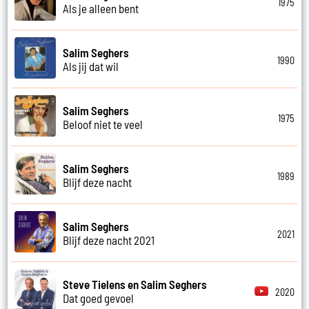
1975
Als je alleen bent
Salim Seghers
1990
Als jij dat wil
Salim Seghers
1975
Beloof niet te veel
Salim Seghers
1989
Blijf deze nacht
Salim Seghers
2021
Blijf deze nacht 2021
Steve Tielens en Salim Seghers
2020
Dat goed gevoel