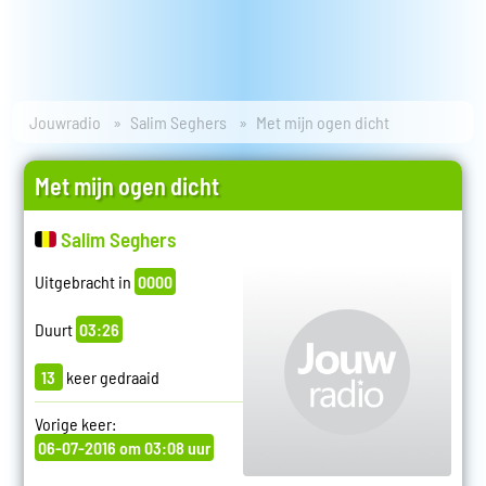
Jouwradio
Salim Seghers
Met mijn ogen dicht
Met mijn ogen dicht
Salim Seghers
Uitgebracht in
0000
Duurt
03:26
13
keer gedraaid
Vorige keer:
06-07-2016 om 03:08 uur