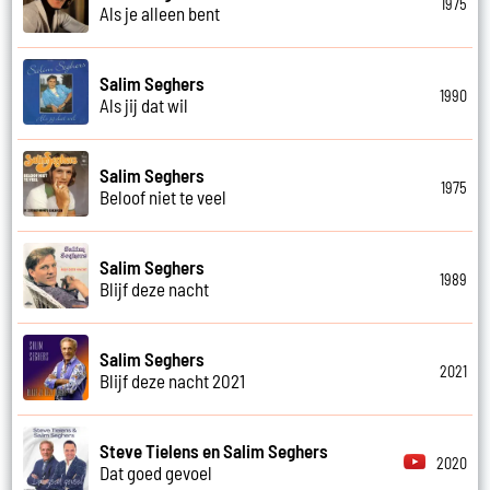
1975
Als je alleen bent
Salim Seghers
1990
Als jij dat wil
Salim Seghers
1975
Beloof niet te veel
Salim Seghers
1989
Blijf deze nacht
Salim Seghers
2021
Blijf deze nacht 2021
Steve Tielens en Salim Seghers
2020
Dat goed gevoel