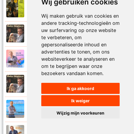
Wij gebruiken cookies
Salim Seghers
1972
Zeg me dan niet nee
Wij maken gebruik van cookies en
andere tracking-technologieën om
uw surfervaring op onze website
Salim Seghers
2002
Zeven nachten geef ik jou
te verbeteren, om
gepersonaliseerde inhoud en
advertenties te tonen, om ons
Salim Seghers
websiteverkeer te analyseren en
2023
Zolang er liefde is
om te begrijpen waar onze
bezoekers vandaan komen.
Salim Seghers
2002
Zomer en liefde
Ik ga akkoord
Ik weiger
Salim Seghers
2021
Zomerliefde is zo mooi
Wijzig mijn voorkeuren
Salim Seghers