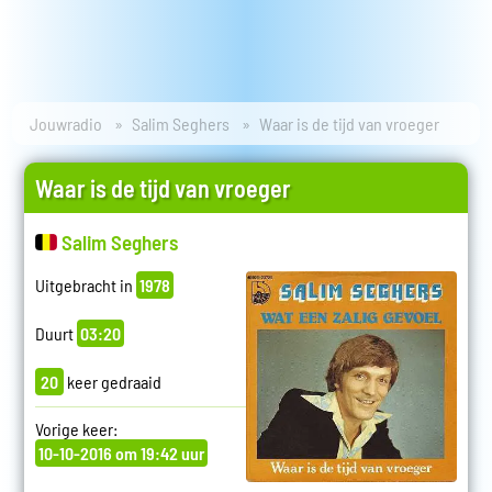
Jouwradio
Salim Seghers
Waar is de tijd van vroeger
Waar is de tijd van vroeger
Salim Seghers
Uitgebracht in
1978
Duurt
03:20
20
keer gedraaid
Vorige keer:
10-10-2016 om 19:42 uur