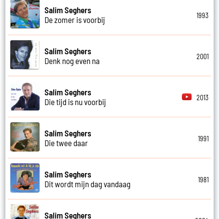
Salim Seghers
1993
De zomer is voorbij
Salim Seghers
2001
Denk nog even na
Salim Seghers
2013
Die tijd is nu voorbij
Salim Seghers
1991
Die twee daar
Salim Seghers
1981
Dit wordt mijn dag vandaag
Salim Seghers