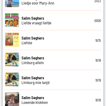
2022
Liedje voor Mary-Ann
Salim Seghers
0000
Liefde vraagt liefde
Salim Seghers
1975
Liefste
Salim Seghers
1978
Limburg allein
Salim Seghers
1978
Limburg mie lanjd
Salim Seghers
1978
Loeende klokken