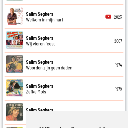
Salim Seghers
2023
Welkom in mijn hart
Salim Seghers
2007
Wij vieren feest
Salim Seghers
1974
Woorden zijn geen daden
Salim Seghers
1979
Zefke Mols
Salim Seghers
1975
Zeg ben je echt boos op mij