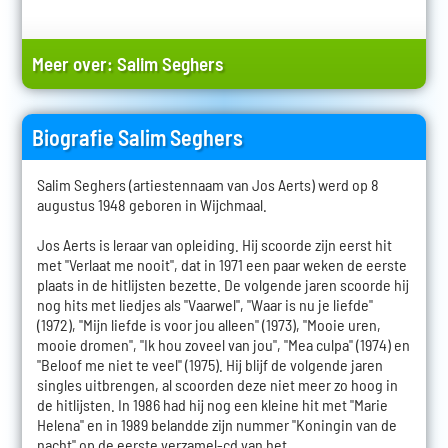
Meer over:
Salim Seghers
Biografie Salim Seghers
Salim Seghers (artiestennaam van Jos Aerts) werd op 8
augustus 1948 geboren in Wijchmaal.
Jos Aerts is leraar van opleiding. Hij scoorde zijn eerst hit
met "Verlaat me nooit", dat in 1971 een paar weken de eerste
plaats in de hitlijsten bezette. De volgende jaren scoorde hij
nog hits met liedjes als "Vaarwel", "Waar is nu je liefde"
(1972), "Mijn liefde is voor jou alleen" (1973), "Mooie uren,
mooie dromen", "Ik hou zoveel van jou", "Mea culpa" (1974) en
"Beloof me niet te veel" (1975). Hij blijf de volgende jaren
singles uitbrengen, al scoorden deze niet meer zo hoog in
de hitlijsten. In 1986 had hij nog een kleine hit met "Marie
Helena" en in 1989 belandde zijn nummer "Koningin van de
nacht" op de eerste verzamel-cd van het