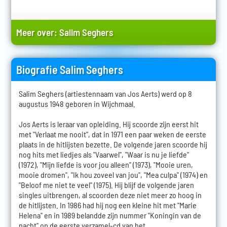
Meer over:
Salim Seghers
Biografie Salim Seghers
Salim Seghers (artiestennaam van Jos Aerts) werd op 8
augustus 1948 geboren in Wijchmaal.
Jos Aerts is leraar van opleiding. Hij scoorde zijn eerst hit
met "Verlaat me nooit", dat in 1971 een paar weken de eerste
plaats in de hitlijsten bezette. De volgende jaren scoorde hij
nog hits met liedjes als "Vaarwel", "Waar is nu je liefde"
(1972), "Mijn liefde is voor jou alleen" (1973), "Mooie uren,
mooie dromen", "Ik hou zoveel van jou", "Mea culpa" (1974) en
"Beloof me niet te veel" (1975). Hij blijf de volgende jaren
singles uitbrengen, al scoorden deze niet meer zo hoog in
de hitlijsten. In 1986 had hij nog een kleine hit met "Marie
Helena" en in 1989 belandde zijn nummer "Koningin van de
nacht" op de eerste verzamel-cd van het