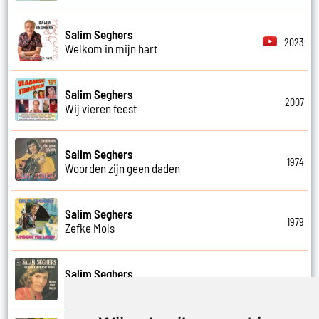
Salim Seghers
2023
Welkom in mijn hart
Salim Seghers
2007
Wij vieren feest
Salim Seghers
1974
Woorden zijn geen daden
Salim Seghers
1979
Zefke Mols
Salim Seghers
1975
Zeg ben je echt boos op mij