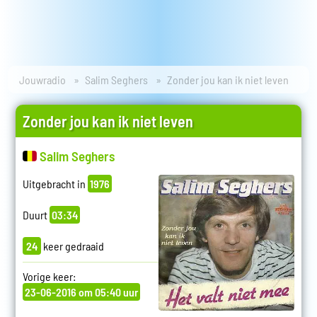
Jouwradio
Salim Seghers
Zonder jou kan ik niet leven
Zonder jou kan ik niet leven
Salim Seghers
Uitgebracht in
1976
Duurt
03:34
24
keer gedraaid
Vorige keer:
23-06-2016 om 05:40 uur