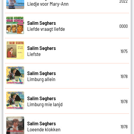
2022
Liedje voor Mary-Ann
Salim Seghers
0000
Liefde vraagt liefde
Salim Seghers
1975
Liefste
Salim Seghers
1978
Limburg allein
Salim Seghers
1978
Limburg mie lanjd
Salim Seghers
1978
Loeende klokken