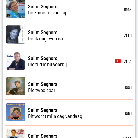
Salim Seghers
1993
De zomer is voorbij
Salim Seghers
2001
Denk nog even na
Salim Seghers
2013
Die tijd is nu voorbij
Salim Seghers
1991
Die twee daar
Salim Seghers
1981
Dit wordt mijn dag vandaag
Salim Seghers