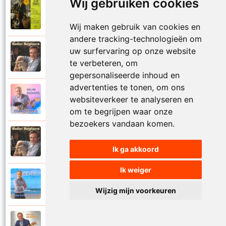
Wij gebruiken cookies
Salim Seghers
1972
Zeg me dan niet nee
Wij maken gebruik van cookies en
andere tracking-technologieën om
uw surfervaring op onze website
Salim Seghers
2002
Zeven nachten geef ik jou
te verbeteren, om
gepersonaliseerde inhoud en
advertenties te tonen, om ons
Salim Seghers
websiteverkeer te analyseren en
2023
Zolang er liefde is
om te begrijpen waar onze
bezoekers vandaan komen.
Salim Seghers
2002
Zomer en liefde
Ik ga akkoord
Ik weiger
Salim Seghers
2021
Zomerliefde is zo mooi
Wijzig mijn voorkeuren
Salim Seghers