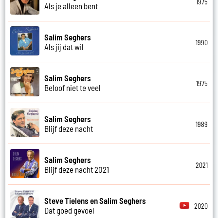
1975
Als je alleen bent
Salim Seghers
1990
Als jij dat wil
Salim Seghers
1975
Beloof niet te veel
Salim Seghers
1989
Blijf deze nacht
Salim Seghers
2021
Blijf deze nacht 2021
Steve Tielens en Salim Seghers
2020
Dat goed gevoel