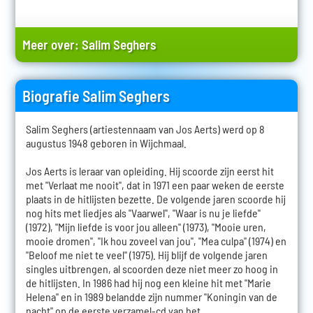
Meer over:
Salim Seghers
Biografie Salim Seghers
Salim Seghers (artiestennaam van Jos Aerts) werd op 8
augustus 1948 geboren in Wijchmaal.
Jos Aerts is leraar van opleiding. Hij scoorde zijn eerst hit
met "Verlaat me nooit", dat in 1971 een paar weken de eerste
plaats in de hitlijsten bezette. De volgende jaren scoorde hij
nog hits met liedjes als "Vaarwel", "Waar is nu je liefde"
(1972), "Mijn liefde is voor jou alleen" (1973), "Mooie uren,
mooie dromen", "Ik hou zoveel van jou", "Mea culpa" (1974) en
"Beloof me niet te veel" (1975). Hij blijf de volgende jaren
singles uitbrengen, al scoorden deze niet meer zo hoog in
de hitlijsten. In 1986 had hij nog een kleine hit met "Marie
Helena" en in 1989 belandde zijn nummer "Koningin van de
nacht" op de eerste verzamel-cd van het