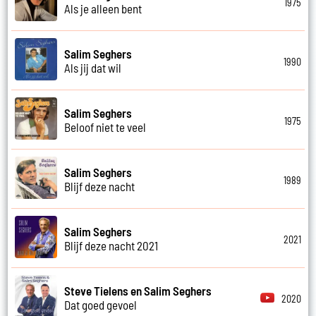
1975
Als je alleen bent
Salim Seghers
1990
Als jij dat wil
Salim Seghers
1975
Beloof niet te veel
Salim Seghers
1989
Blijf deze nacht
Salim Seghers
2021
Blijf deze nacht 2021
Steve Tielens en Salim Seghers
2020
Dat goed gevoel