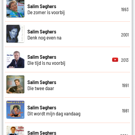
Salim Seghers
1993
De zomer is voorbij
Salim Seghers
2001
Denk nog even na
Salim Seghers
2013
Die tijd is nu voorbij
Salim Seghers
1991
Die twee daar
Salim Seghers
1981
Dit wordt mijn dag vandaag
Salim Seghers