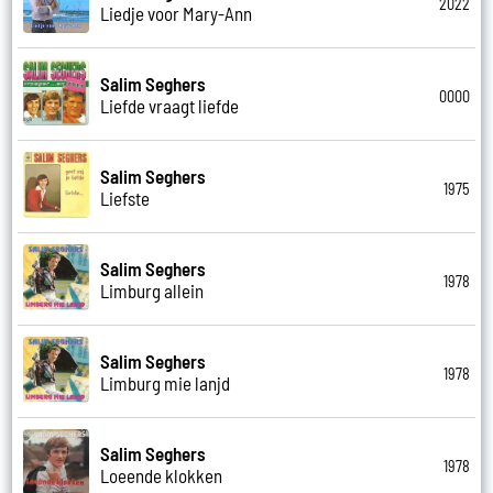
2022
Liedje voor Mary-Ann
Salim Seghers
0000
Liefde vraagt liefde
Salim Seghers
1975
Liefste
Salim Seghers
1978
Limburg allein
Salim Seghers
1978
Limburg mie lanjd
Salim Seghers
1978
Loeende klokken