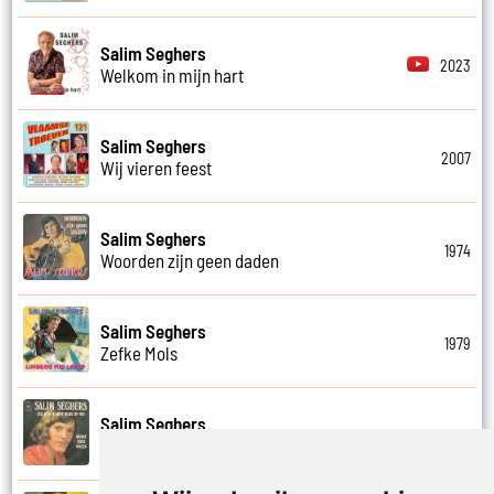
Salim Seghers
2023
Welkom in mijn hart
Salim Seghers
2007
Wij vieren feest
Salim Seghers
1974
Woorden zijn geen daden
Salim Seghers
1979
Zefke Mols
Salim Seghers
1975
Zeg ben je echt boos op mij