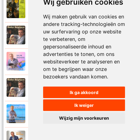
Wij gebruiken cookies
Salim Seghers
1972
Zeg me dan niet nee
Wij maken gebruik van cookies en
andere tracking-technologieën om
uw surfervaring op onze website
Salim Seghers
2002
Zeven nachten geef ik jou
te verbeteren, om
gepersonaliseerde inhoud en
advertenties te tonen, om ons
Salim Seghers
websiteverkeer te analyseren en
2023
Zolang er liefde is
om te begrijpen waar onze
bezoekers vandaan komen.
Salim Seghers
2002
Zomer en liefde
Ik ga akkoord
Ik weiger
Salim Seghers
2021
Zomerliefde is zo mooi
Wijzig mijn voorkeuren
Salim Seghers