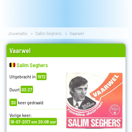
Jouwradio
Salim Seghers
Vaarwel
Vaarwel
Salim Seghers
Uitgebracht in
1972
Duurt
03:27
30
keer gedraaid
Vorige keer:
18-07-2017 om 20:08 uur