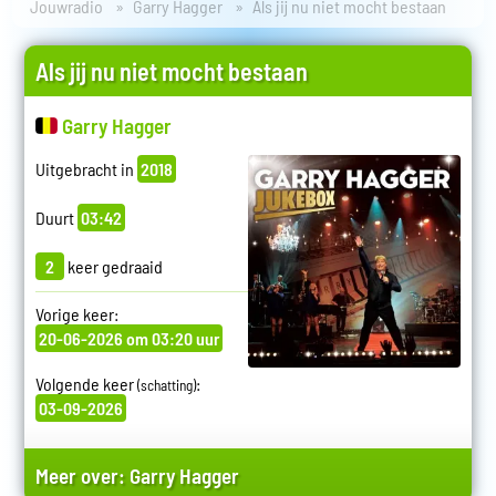
Jouwradio
Garry Hagger
Als jij nu niet mocht bestaan
Als jij nu niet mocht bestaan
Garry Hagger
Uitgebracht in
2018
Duurt
03:42
2
keer gedraaid
Vorige keer:
20-06-2026 om 03:20 uur
Volgende keer
:
(schatting)
03-09-2026
Meer over:
Garry Hagger