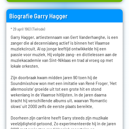
Biografie Garry Hagger
* 29 april 1963 (Tielrode)
Garry Hagger, artiestennaam van Gert Vanderhaeghe, is een
zanger die al decennialang actief is binnen het Vlaamse
muziekcircuit. Al op jonge leeftijd ontwikkelde hij een
passie voor muziek. Hij volgde zang- en dictielessen aan de
muziekacademie van Sint-Niklaas en trad al vroeg op met
lokale orkesten.
Zijn doorbraak kwam midden jaren 90 toen hij de
Soundmixshow won met een imitatie van René Froger. 'Het
allermooiste' groeide uit tot een grote hit en stond
wekenlang in de Vlaamse hitlijsten. In de jaren daarna
bracht hij verschillende albums uit, waarvan 'Romantic
slows' uit 2000 zelfs de eerste plaats bereikte.
Doorheen zijn carrière heeft Garry steeds zijn muzikale
veelzijdigheid getoond. Zo experimenteerde hij in de jaren