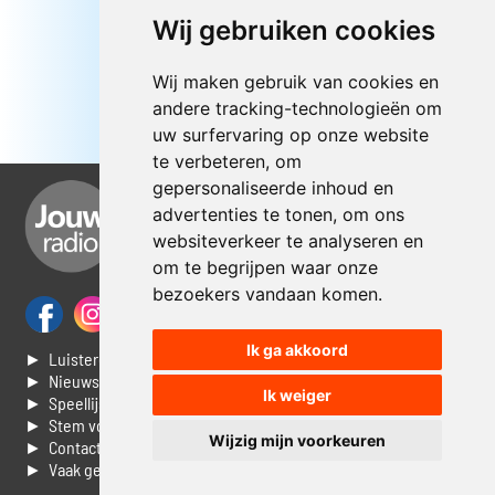
Wij gebruiken cookies
Wij maken gebruik van cookies en
andere tracking-technologieën om
uw surfervaring op onze website
te verbeteren, om
gepersonaliseerde inhoud en
advertenties te tonen, om ons
websiteverkeer te analyseren en
om te begrijpen waar onze
bezoekers vandaan komen.
Ik ga akkoord
► Luisteren naar Jouwradio
► Nieuws
Ik weiger
► Speellijst
► Stem voor de Dag top 3
Wijzig mijn voorkeuren
► Contacteer ons
► Vaak gestelde vragen