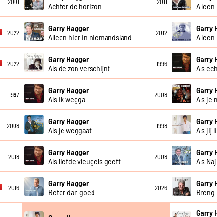
2001
2011
Achter de horizon
Alleen
Garry Hagger
Garry 
2022
2012
Alleen hier in niemandsland
Alleen
Garry Hagger
Garry 
2022
1996
Als de zon verschijnt
Als ec
Garry Hagger
Garry 
1997
2008
Als ik wegga
Als je 
Garry Hagger
Garry 
2008
1998
Als je weggaat
Als jij l
Garry Hagger
Garry 
2018
2008
Als liefde vleugels geeft
Als Na
Garry Hagger
Garry 
2016
2026
Beter dan goed
Breng 
Garry 