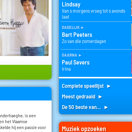
Lindsay
Van s morgens vroeg tot s avonds
laat
dadelijk
►
Bart Peeters
Zo van die zomerdagen
daarna
►
Paul Severs
Irina
Complete speellijst ►
Meest gedraaid ►
De 50 beste van... ►
anderhaeghe, is een
nen het Vlaamse
kkelde hij een passie voor
Muziek opzoeken