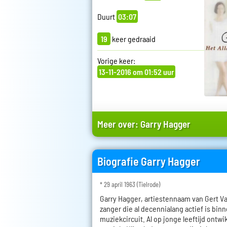
Duurt
03:07
19
keer gedraaid
Vorige keer:
13-11-2016 om 01:52 uur
Meer over:
Garry Hagger
Biografie Garry Hagger
* 29 april 1963 (Tielrode)
Garry Hagger, artiestennaam van Gert V
zanger die al decennialang actief is bin
muziekcircuit. Al op jonge leeftijd ontwi