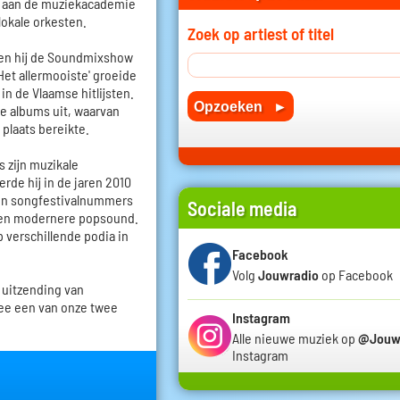
en aan de muziekacademie
lokale orkesten.
Zoek op artiest of titel
oen hij de Soundmixshow
Het allermooiste' groeide
in de Vlaamse hitlijsten.
de albums uit, waarvan
 plaats bereikte.
s zijn muzikale
rde hij in de jaren 2010
 en songfestivalnummers
Sociale media
r een modernere popsound.
p verschillende podia in
Facebook
Volg
Jouwradio
op Facebook
 uitzending van
ee een van onze twee
Instagram
Alle nieuwe muziek op
@Jouw
Instagram