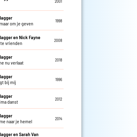
2001
Hagger
1998
 maar om je geven
Hagger en Nick Fayne
2008
hte vrienden
Hagger
2018
me nu verlaat
Hagger
1996
igt bij mij
Hagger
2012
jima danst
Hagger
2014
me naar je hemel
Hagger en Sarah Van