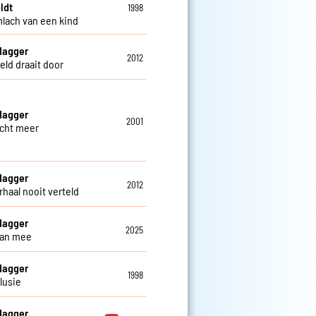
ldt
1998
mlach van een kind
Hagger
2012
eld draait door
Hagger
2001
cht meer
Hagger
2012
rhaal nooit verteld
Hagger
2025
dan mee
Hagger
1998
lusie
Hagger