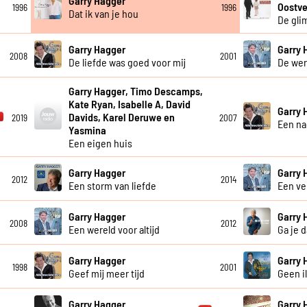
Garry Hagger
Oostve
1996
1996
Dat ik van je hou
De gli
Garry Hagger
Garry 
2008
2001
De liefde was goed voor mij
De wer
Garry Hagger, Timo Descamps,
Kate Ryan, Isabelle A, David
Garry 
Davids, Karel Deruwe en
2019
2007
Een na
Yasmina
Een eigen huis
Garry Hagger
Garry 
2012
2014
Een storm van liefde
Een ve
Garry Hagger
Garry 
2008
2012
Een wereld voor altijd
Ga je 
Garry Hagger
Garry 
1998
2001
Geef mij meer tijd
Geen il
Garry Hagger
Garry 