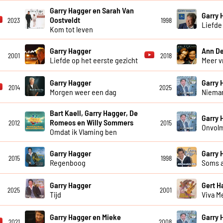
Garry Hagger en Sarah Van
Garry 
Oostveldt
2023
1998
Liefde 
Kom tot leven
Garry Hagger
Ann De
2001
2018
Liefde op het eerste gezicht
Meer vr
Garry Hagger
Garry 
2014
2025
Morgen weer een dag
Niema
Bart Kaell, Garry Hagger, De
Garry 
Romeos en Willy Sommers
2012
2015
Onvol
Omdat ik Vlaming ben
Garry Hagger
Garry 
2015
1998
Regenboog
Soms al
Garry Hagger
Gert 
2025
2001
Tijd
Viva M
Garry Hagger en Mieke
Garry 
2021
2008