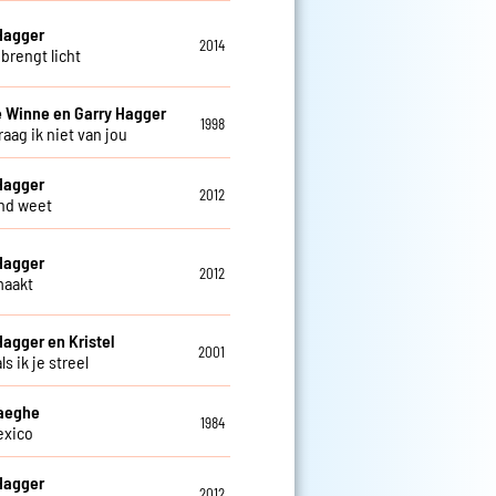
Hagger
2014
brengt licht
 Winne en Garry Hagger
1998
aag ik niet van jou
Hagger
2012
nd weet
Hagger
2012
maakt
Hagger en Kristel
2001
s ik je streel
Haeghe
1984
exico
Hagger
2012