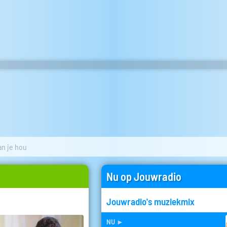
an je hou
Nu op Jouwradio
Jouwradio's muziekmix
nu
►