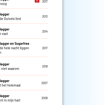
2017
hoog
Hagger
2013
de Duivels lied
Hagger
2014
 vast
Hagger en Sugarfree
 de hele nacht liggen
2017
n
Hagger
2018
t niet waarom
Hagger
2007
nt het helemaal
Hagger
2008
nt in mijn hart