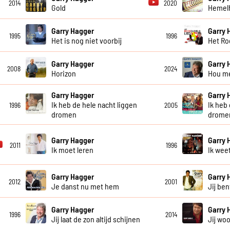
2014
2020
Gold
Hemel
Garry Hagger
Garry 
1995
1996
Het is nog niet voorbij
Het Ro
Garry Hagger
Garry 
2008
2024
Horizon
Hou me
Garry Hagger
Garry 
Ik heb de hele nacht liggen
Ik heb
1996
2005
dromen
drome
Garry Hagger
Garry 
2011
1996
Ik moet leren
Ik wee
Garry Hagger
Garry 
2012
2001
Je danst nu met hem
Jij be
Garry Hagger
Garry 
1996
2014
Jij laat de zon altijd schijnen
Jij woo