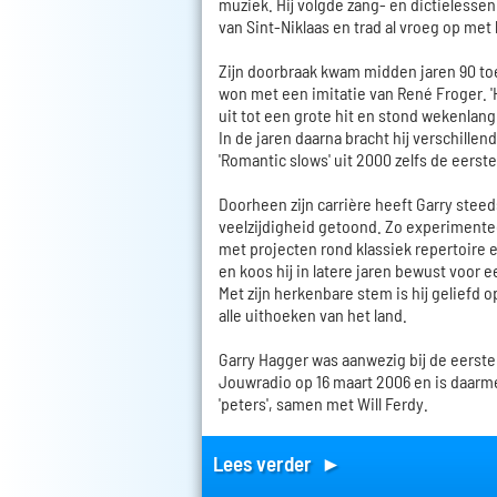
muziek. Hij volgde zang- en dictieless
van Sint-Niklaas en trad al vroeg op met 
Zijn doorbraak kwam midden jaren 90 t
won met een imitatie van René Froger. '
uit tot een grote hit en stond wekenlang 
In de jaren daarna bracht hij verschillen
'Romantic slows' uit 2000 zelfs de eerste
Doorheen zijn carrière heeft Garry steed
veelzijdigheid getoond. Zo experimentee
met projecten rond klassiek repertoire
en koos hij in latere jaren bewust voo
Met zijn herkenbare stem is hij geliefd o
alle uithoeken van het land.
Garry Hagger was aanwezig bij de eerste
Jouwradio op 16 maart 2006 en is daarm
'peters', samen met Will Ferdy.
Lees verder ►