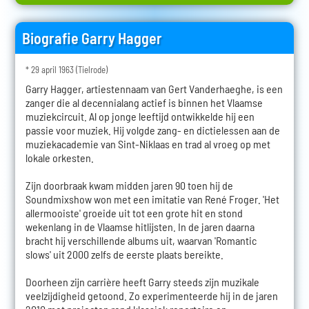
Biografie Garry Hagger
* 29 april 1963 (Tielrode)
Garry Hagger, artiestennaam van Gert Vanderhaeghe, is een
zanger die al decennialang actief is binnen het Vlaamse
muziekcircuit. Al op jonge leeftijd ontwikkelde hij een
passie voor muziek. Hij volgde zang- en dictielessen aan de
muziekacademie van Sint-Niklaas en trad al vroeg op met
lokale orkesten.
Zijn doorbraak kwam midden jaren 90 toen hij de
Soundmixshow won met een imitatie van René Froger. 'Het
allermooiste' groeide uit tot een grote hit en stond
wekenlang in de Vlaamse hitlijsten. In de jaren daarna
bracht hij verschillende albums uit, waarvan 'Romantic
slows' uit 2000 zelfs de eerste plaats bereikte.
Doorheen zijn carrière heeft Garry steeds zijn muzikale
veelzijdigheid getoond. Zo experimenteerde hij in de jaren