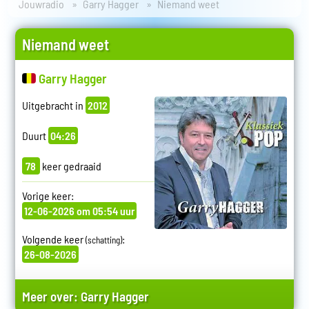
Jouwradio
Garry Hagger
Niemand weet
Niemand weet
Garry Hagger
Uitgebracht in
2012
Duurt
04:26
78
keer gedraaid
Vorige keer:
12-06-2026 om 05:54 uur
Volgende keer
:
(schatting)
26-08-2026
Meer over:
Garry Hagger