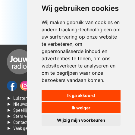
Wij gebruiken cookies
Wij maken gebruik van cookies en
andere tracking-technologieën om
uw surfervaring op onze website
te verbeteren, om
gepersonaliseerde inhoud en
advertenties te tonen, om ons
websiteverkeer te analyseren en
om te begrijpen waar onze
bezoekers vandaan komen.
Ik ga akkoord
► Luisteren naar Jouwradio
► Nieuws
Ik weiger
► Speellijst
► Stem voor de Dag top 3
Wijzig mijn voorkeuren
► Contacteer ons
► Vaak gestelde vragen