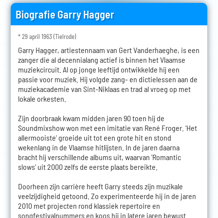
Biografie Garry Hagger
* 29 april 1963 (Tielrode)
Garry Hagger, artiestennaam van Gert Vanderhaeghe, is een
zanger die al decennialang actief is binnen het Vlaamse
muziekcircuit. Al op jonge leeftijd ontwikkelde hij een
passie voor muziek. Hij volgde zang- en dictielessen aan de
muziekacademie van Sint-Niklaas en trad al vroeg op met
lokale orkesten.
Zijn doorbraak kwam midden jaren 90 toen hij de
Soundmixshow won met een imitatie van René Froger. 'Het
allermooiste' groeide uit tot een grote hit en stond
wekenlang in de Vlaamse hitlijsten. In de jaren daarna
bracht hij verschillende albums uit, waarvan 'Romantic
slows' uit 2000 zelfs de eerste plaats bereikte.
Doorheen zijn carrière heeft Garry steeds zijn muzikale
veelzijdigheid getoond. Zo experimenteerde hij in de jaren
2010 met projecten rond klassiek repertoire en
songfestivalnummers en koos hij in latere jaren bewust