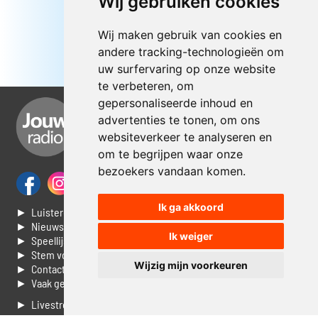
Wij gebruiken cookies
Wij maken gebruik van cookies en
andere tracking-technologieën om
uw surfervaring op onze website
te verbeteren, om
gepersonaliseerde inhoud en
advertenties te tonen, om ons
websiteverkeer te analyseren en
om te begrijpen waar onze
bezoekers vandaan komen.
Ik ga akkoord
► Luisteren naar Jouwradio
► Nieuws
Ik weiger
► Speellijst
► Stem voor de Dag top 3
Wijzig mijn voorkeuren
► Contacteer ons
► Vaak gestelde vragen
► Livestream informatie