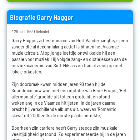
Biografie Garry Hagger
* 29 april 1963 (Tielrode)
Garry Hagger, artiestennaam van Gert Vanderhaeghe, is een
zanger die al decennialang actief is binnen het Vlaamse
muziekcircuit. Al op jonge leeftijd ontwikkelde hij een
passie voor muziek. Hij volgde zang- en dictielessen aan de
muziekacademie van Sint-Niklaas en trad al vroeg op met
lokale orkesten.
Zijn doorbraak kwam midden jaren 90 toen hij de
Soundmixshow won met een imitatie van René Froger. 'Het
allermooiste' groeide uit tot een grote hit en stond
wekenlang in de Vlaamse hitlijsten. In de jaren daarna
bracht hij verschillende albums uit, waarvan 'Romantic
slows' uit 2000 zelfs de eerste plaats bereikte.
Doorheen zijn carrière heeft Garry steeds zijn muzikale
veelzijdigheid getoond. Zo experimenteerde hij in de jaren