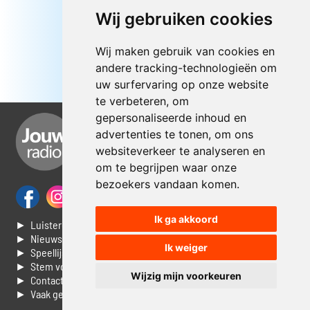
Wij gebruiken cookies
Wij maken gebruik van cookies en
andere tracking-technologieën om
uw surfervaring op onze website
te verbeteren, om
gepersonaliseerde inhoud en
advertenties te tonen, om ons
websiteverkeer te analyseren en
om te begrijpen waar onze
bezoekers vandaan komen.
Ik ga akkoord
► Luisteren naar Jouwradio
► Nieuws
Ik weiger
► Speellijst
► Stem voor de Dag top 3
Wijzig mijn voorkeuren
► Contacteer ons
► Vaak gestelde vragen