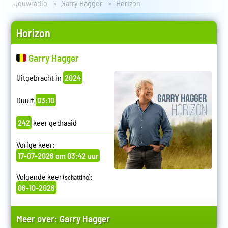
Jouwradio
Garry Hagger
Horizon
Horizon
Garry Hagger
Uitgebracht in
2024
Duurt
03:10
242
keer gedraaid
Vorige keer:
17-07-2026 om 03:42 uur
Volgende keer
:
(schatting)
06-10-2026
Meer over:
Garry Hagger