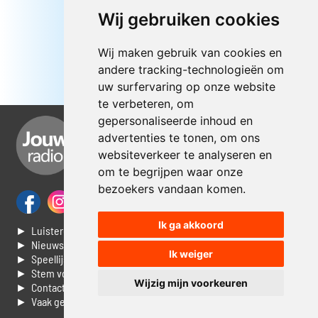
Wij gebruiken cookies
Wij maken gebruik van cookies en
andere tracking-technologieën om
uw surfervaring op onze website
te verbeteren, om
gepersonaliseerde inhoud en
advertenties te tonen, om ons
websiteverkeer te analyseren en
om te begrijpen waar onze
bezoekers vandaan komen.
Ik ga akkoord
► Luisteren naar Jouwradio
► Nieuws
Ik weiger
► Speellijst
► Stem voor de Dag top 3
Wijzig mijn voorkeuren
► Contacteer ons
► Vaak gestelde vragen