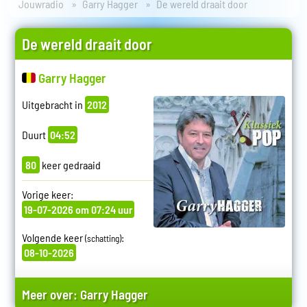
Jouwradio
Garry Hagger
De wereld draait door
De wereld draait door
Garry Hagger
Uitgebracht in
2012
Duurt
04:52
80
keer gedraaid
Vorige keer:
19-07-2026 om 07:24 uur
Volgende keer
:
(schatting)
08-10-2026
Meer over:
Garry Hagger