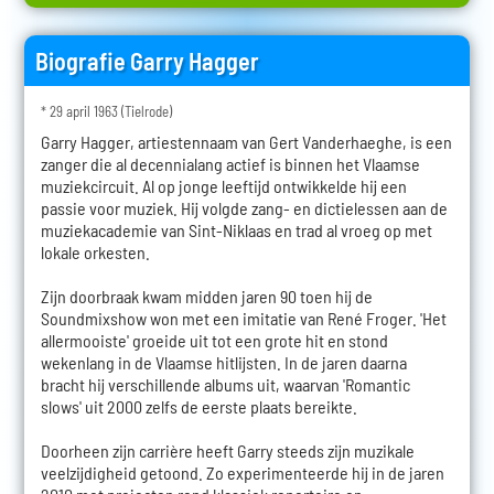
Biografie Garry Hagger
* 29 april 1963 (Tielrode)
Garry Hagger, artiestennaam van Gert Vanderhaeghe, is een
zanger die al decennialang actief is binnen het Vlaamse
muziekcircuit. Al op jonge leeftijd ontwikkelde hij een
passie voor muziek. Hij volgde zang- en dictielessen aan de
muziekacademie van Sint-Niklaas en trad al vroeg op met
lokale orkesten.
Zijn doorbraak kwam midden jaren 90 toen hij de
Soundmixshow won met een imitatie van René Froger. 'Het
allermooiste' groeide uit tot een grote hit en stond
wekenlang in de Vlaamse hitlijsten. In de jaren daarna
bracht hij verschillende albums uit, waarvan 'Romantic
slows' uit 2000 zelfs de eerste plaats bereikte.
Doorheen zijn carrière heeft Garry steeds zijn muzikale
veelzijdigheid getoond. Zo experimenteerde hij in de jaren