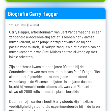
Biografie Garry Hagger
* 29 april 1963 (Tielrode)
Garry Hagger, artiestennaam van Gert Vanderhaeghe, is een
zanger die al decennialang actief is binnen het Vlaamse
muziekcircuit. Al op jonge leeftijd ontwikkelde hij een
passie voor muziek. Hij volgde zang- en dictielessen aan de
muziekacademie van Sint-Niklaas en trad al vroeg op met
lokale orkesten.
Zijn doorbraak kwam midden jaren 90 toen hij de
Soundmixshow won met een imitatie van René Froger. 'Het
allermooiste' groeide uit tot een grote hit en stond
wekenlang in de Vlaamse hitlijsten. In de jaren daarna
bracht hij verschillende albums uit, waarvan 'Romantic
slows' uit 2000 zelfs de eerste plaats bereikte.
Doorheen zijn carrière heeft Garry steeds zijn muzikale
veelzijdigheid getoond. Zo experimenteerde hij in de jaren