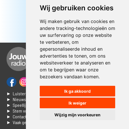
Wij gebruiken cookies
Wij maken gebruik van cookies en
andere tracking-technologieën om
uw surfervaring op onze website
te verbeteren, om
gepersonaliseerde inhoud en
advertenties te tonen, om ons
websiteverkeer te analyseren en
om te begrijpen waar onze
bezoekers vandaan komen.
Ik ga akkoord
► Luisteren naar Jouwradio
► Nieuws
Ik weiger
► Speellijst
► Stem voor de Dag top 3
Wijzig mijn voorkeuren
► Contacteer ons
► Vaak gestelde vragen