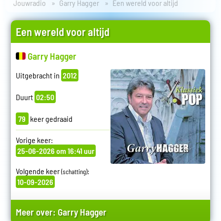
Jouwradio
Garry Hagger
Een wereld voor altijd
Een wereld voor altijd
Garry Hagger
Uitgebracht in
2012
Duurt
02:50
79
keer gedraaid
Vorige keer:
25-06-2026 om 16:41 uur
Volgende keer
:
(schatting)
10-09-2026
Meer over:
Garry Hagger