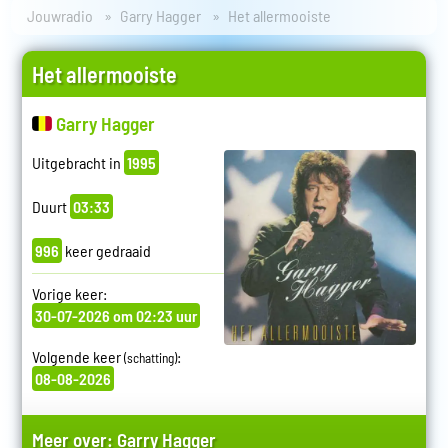
Jouwradio
Garry Hagger
Het allermooiste
Het allermooiste
Garry Hagger
Uitgebracht in
1995
Duurt
03:33
996
keer gedraaid
Vorige keer:
30-07-2026 om 02:23 uur
Volgende keer
:
(schatting)
08-08-2026
Meer over:
Garry Hagger