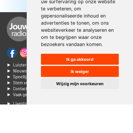
uw surfervaring op onze website
te verbeteren, om
gepersonaliseerde inhoud en
advertenties te tonen, om ons
websiteverkeer te analyseren en
om te begrijpen waar onze
bezoekers vandaan komen.
Ik ga akkoord
► Luisteren naar Jouwradio
► Nieuws
Ik weiger
► Speellijst
► Stem voor de Dag top 3
Wijzig mijn voorkeuren
► Contacteer ons
► Vaak gestelde vragen
► Livestream informatie
► Muziek opzoeken
► Vlaamse 100 Aller tijden
► De 50 beste van...
► Adverteren op Jouwradio
► Cookie voorkeuren wijzigen