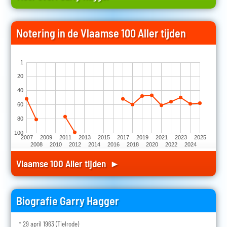
Notering in de Vlaamse 100 Aller tijden
1
20
40
60
80
100
2007
2009
2011
2013
2015
2017
2019
2021
2023
2025
2008
2010
2012
2014
2016
2018
2020
2022
2024
Vlaamse 100 Aller tijden ►
Biografie Garry Hagger
* 29 april 1963 (Tielrode)