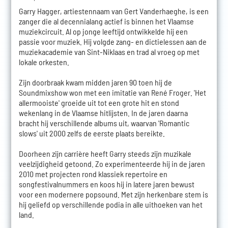
Garry Hagger, artiestennaam van Gert Vanderhaeghe, is een
zanger die al decennialang actief is binnen het Vlaamse
muziekcircuit. Al op jonge leeftijd ontwikkelde hij een
passie voor muziek. Hij volgde zang- en dictielessen aan de
muziekacademie van Sint-Niklaas en trad al vroeg op met
lokale orkesten.
Zijn doorbraak kwam midden jaren 90 toen hij de
Soundmixshow won met een imitatie van René Froger. 'Het
allermooiste' groeide uit tot een grote hit en stond
wekenlang in de Vlaamse hitlijsten. In de jaren daarna
bracht hij verschillende albums uit, waarvan 'Romantic
slows' uit 2000 zelfs de eerste plaats bereikte.
Doorheen zijn carrière heeft Garry steeds zijn muzikale
veelzijdigheid getoond. Zo experimenteerde hij in de jaren
2010 met projecten rond klassiek repertoire en
songfestivalnummers en koos hij in latere jaren bewust
voor een modernere popsound. Met zijn herkenbare stem is
hij geliefd op verschillende podia in alle uithoeken van het
land.