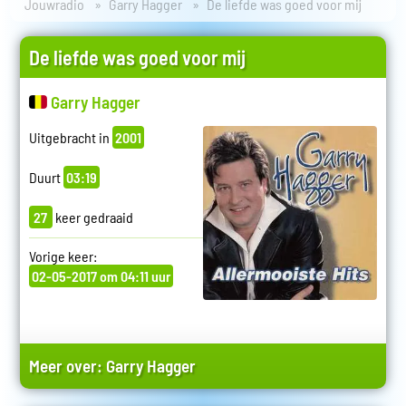
Jouwradio
Garry Hagger
De liefde was goed voor mij
De liefde was goed voor mij
Garry Hagger
Uitgebracht in
2001
Duurt
03:19
27
keer gedraaid
Vorige keer:
02-05-2017 om 04:11 uur
Meer over:
Garry Hagger