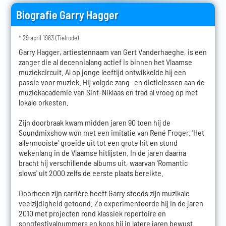
Biografie Garry Hagger
* 29 april 1963 (Tielrode)
Garry Hagger, artiestennaam van Gert Vanderhaeghe, is een
zanger die al decennialang actief is binnen het Vlaamse
muziekcircuit. Al op jonge leeftijd ontwikkelde hij een
passie voor muziek. Hij volgde zang- en dictielessen aan de
muziekacademie van Sint-Niklaas en trad al vroeg op met
lokale orkesten.
Zijn doorbraak kwam midden jaren 90 toen hij de
Soundmixshow won met een imitatie van René Froger. 'Het
allermooiste' groeide uit tot een grote hit en stond
wekenlang in de Vlaamse hitlijsten. In de jaren daarna
bracht hij verschillende albums uit, waarvan 'Romantic
slows' uit 2000 zelfs de eerste plaats bereikte.
Doorheen zijn carrière heeft Garry steeds zijn muzikale
veelzijdigheid getoond. Zo experimenteerde hij in de jaren
2010 met projecten rond klassiek repertoire en
songfestivalnummers en koos hij in latere jaren bewust