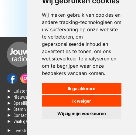
Wij gebruiken cookies
Wij maken gebruik van cookies en
andere tracking-technologieën om
uw surfervaring op onze website
te verbeteren, om
gepersonaliseerde inhoud en
advertenties te tonen, om ons
websiteverkeer te analyseren en
om te begrijpen waar onze
bezoekers vandaan komen.
Ik ga akkoord
► Luisteren naar Jouwradio
► Nieuws
Ik weiger
► Speellijst
► Stem voor de Dag top 3
Wijzig mijn voorkeuren
► Contacteer ons
► Vaak gestelde vragen
► Livestream informatie