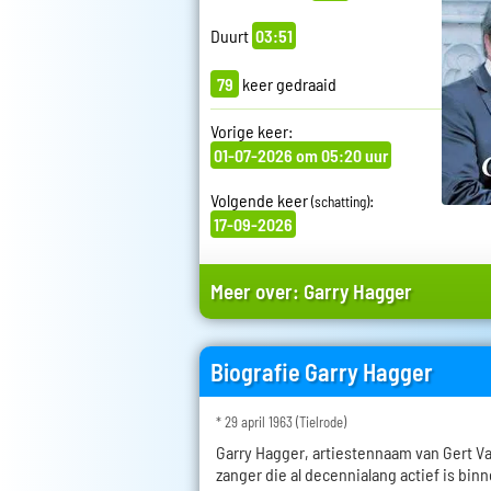
Duurt
03:51
79
keer gedraaid
Vorige keer:
01-07-2026 om 05:20 uur
Volgende keer
:
(schatting)
17-09-2026
Meer over:
Garry Hagger
Biografie Garry Hagger
* 29 april 1963 (Tielrode)
Garry Hagger, artiestennaam van Gert V
zanger die al decennialang actief is bin