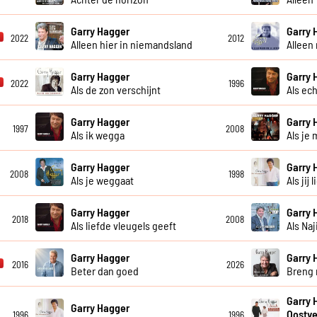
Garry Hagger
Garry 
2022
2012
Alleen hier in niemandsland
Alleen
Garry Hagger
Garry 
2022
1996
Als de zon verschijnt
Als ec
Garry Hagger
Garry 
1997
2008
Als ik wegga
Als je 
Garry Hagger
Garry 
2008
1998
Als je weggaat
Als jij l
Garry Hagger
Garry 
2018
2008
Als liefde vleugels geeft
Als Na
Garry Hagger
Garry 
2016
2026
Beter dan goed
Breng 
Garry 
Garry Hagger
Oostve
1996
1996