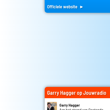
Officiele website ►
Garry Hagger op Jouwradio
Garry Hagger
Aan het strand van Oostende