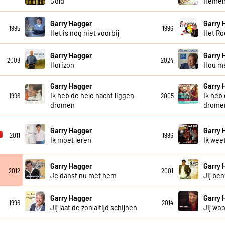
Gold
Hemel
Garry Hagger
Garry 
1995
1996
Het is nog niet voorbij
Het Ro
Garry Hagger
Garry 
2008
2024
Horizon
Hou me
Garry Hagger
Garry 
Ik heb de hele nacht liggen
Ik heb
1996
2005
dromen
drome
Garry Hagger
Garry 
2011
1996
Ik moet leren
Ik wee
Garry Hagger
Garry 
2012
2001
Je danst nu met hem
Jij be
Garry Hagger
Garry 
1996
2014
Jij laat de zon altijd schijnen
Jij woo