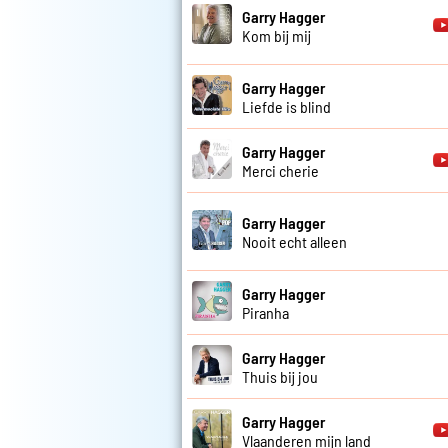
Garry Hagger
Kom bij mij
Garry Hagger
Liefde is blind
Garry Hagger
Merci cherie
Garry Hagger
Nooit echt alleen
Garry Hagger
Piranha
Garry Hagger
Thuis bij jou
Garry Hagger
Vlaanderen mijn land