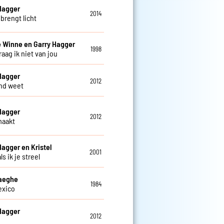
Hagger
2014
brengt licht
 Winne en Garry Hagger
1998
aag ik niet van jou
Hagger
2012
nd weet
Hagger
2012
maakt
Hagger en Kristel
2001
s ik je streel
Haeghe
1984
exico
Hagger
2012
j