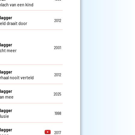
mlach van een kind
Hagger
2012
eld draait door
Hagger
2001
cht meer
Hagger
2012
rhaal nooit verteld
Hagger
2025
dan mee
Hagger
1998
lusie
Hagger
2017