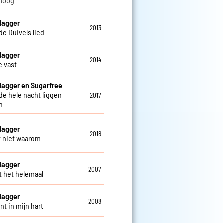
hoog
Hagger
2013
de Duivels lied
Hagger
2014
 vast
Hagger en Sugarfree
 de hele nacht liggen
2017
n
Hagger
2018
t niet waarom
Hagger
2007
nt het helemaal
Hagger
2008
nt in mijn hart