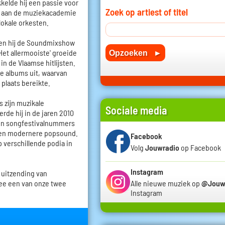
kkelde hij een passie voor
Zoek op artiest of titel
en aan de muziekacademie
lokale orkesten.
oen hij de Soundmixshow
Het allermooiste' groeide
in de Vlaamse hitlijsten.
de albums uit, waarvan
 plaats bereikte.
s zijn muzikale
Sociale media
rde hij in de jaren 2010
 en songfestivalnummers
r een modernere popsound.
Facebook
p verschillende podia in
Volg
Jouwradio
op Facebook
Instagram
 uitzending van
ee een van onze twee
Alle nieuwe muziek op
@Jouw
Instagram