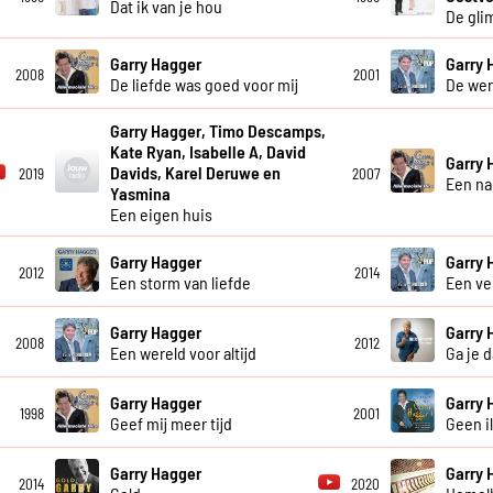
Dat ik van je hou
De gli
Garry Hagger
Garry 
2008
2001
De liefde was goed voor mij
De wer
Garry Hagger, Timo Descamps,
Kate Ryan, Isabelle A, David
Garry 
Davids, Karel Deruwe en
2019
2007
Een na
Yasmina
Een eigen huis
Garry Hagger
Garry 
2012
2014
Een storm van liefde
Een ve
Garry Hagger
Garry 
2008
2012
Een wereld voor altijd
Ga je 
Garry Hagger
Garry 
1998
2001
Geef mij meer tijd
Geen il
Garry Hagger
Garry 
2014
2020