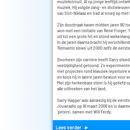
muziekcircuit. Al op jonge leeftijd ontwi
muziek. Hij volgde zang- en dictieless
van Sint-Niklaas en trad al vroeg op met 
Zijn doorbraak kwam midden jaren 90 t
won met een imitatie van René Froger. '
uit tot een grote hit en stond wekenlang 
In de jaren daarna bracht hij verschillen
'Romantic slows' uit 2000 zelfs de eerste
Doorheen zijn carrière heeft Garry steed
veelzijdigheid getoond. Zo experimentee
met projecten rond klassiek repertoire
en koos hij in latere jaren bewust voo
Met zijn herkenbare stem is hij geliefd o
alle uithoeken van het land.
Garry Hagger was aanwezig bij de eerste
Jouwradio op 16 maart 2006 en is daarm
'peters', samen met Will Ferdy.
Lees verder ►