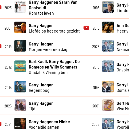
Garry Hagger en Sarah Van
Garry 
Oostveldt
2023
1998
Liefde 
Kom tot leven
Garry Hagger
Ann De
2001
2018
Liefde op het eerste gezicht
Meer vr
Garry Hagger
Garry 
2014
2025
Morgen weer een dag
Niema
Bart Kaell, Garry Hagger, De
Garry 
Romeos en Willy Sommers
2012
2015
Onvol
Omdat ik Vlaming ben
Garry Hagger
Garry 
2015
1998
Regenboog
Soms al
Garry Hagger
Gert 
2025
2001
Tijd
Viva M
Garry Hagger en Mieke
Garry 
2021
2008
Voor altijd samen
Voorbi