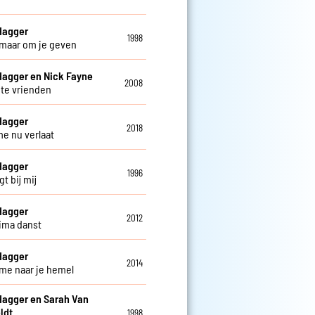
Hagger
1998
 maar om je geven
Hagger en Nick Fayne
2008
hte vrienden
Hagger
2018
me nu verlaat
Hagger
1996
igt bij mij
Hagger
2012
jima danst
Hagger
2014
me naar je hemel
Hagger en Sarah Van
ldt
1998