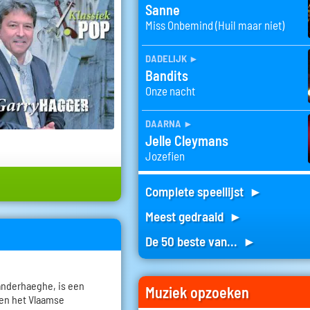
Sanne
Miss Onbemind (Huil maar niet)
dadelijk
►
Bandits
Onze nacht
daarna
►
Jelle Cleymans
Jozefien
Complete speellijst ►
Meest gedraaid ►
De 50 beste van... ►
anderhaeghe, is een
Muziek opzoeken
nen het Vlaamse