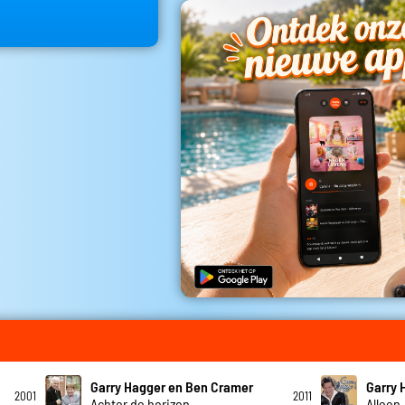
Garry Hagger en Ben Cramer
Garry 
2001
2011
Achter de horizon
Alleen