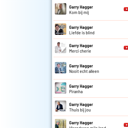
Garry Hagger
Kom bij mij
Garry Hagger
Liefde is blind
Garry Hagger
Merci cherie
Garry Hagger
Nooit echt alleen
Garry Hagger
Piranha
Garry Hagger
Thuis bij jou
Garry Hagger
Vlaanderen mijn land