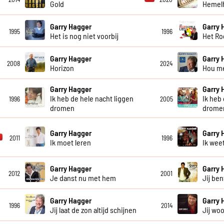
Gold
Hemel
Garry Hagger
Garry 
1995
1996
Het is nog niet voorbij
Het Ro
Garry Hagger
Garry 
2008
2024
Horizon
Hou me
Garry Hagger
Garry 
Ik heb de hele nacht liggen
Ik heb
1996
2005
dromen
drome
Garry Hagger
Garry 
2011
1996
Ik moet leren
Ik wee
Garry Hagger
Garry 
2012
2001
Je danst nu met hem
Jij be
Garry Hagger
Garry 
1996
2014
Jij laat de zon altijd schijnen
Jij woo