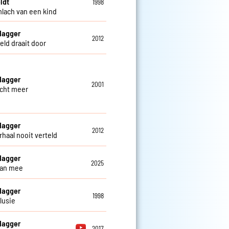
ldt
1998
mlach van een kind
Hagger
2012
eld draait door
Hagger
2001
cht meer
Hagger
2012
rhaal nooit verteld
Hagger
2025
dan mee
Hagger
1998
lusie
Hagger
2017