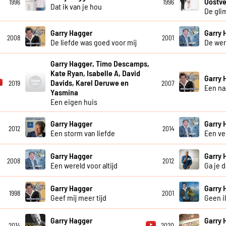
Oostve
1996
1996
Dat ik van je hou
De gli
Garry Hagger
Garry 
2008
2001
De liefde was goed voor mij
De wer
Garry Hagger, Timo Descamps,
Kate Ryan, Isabelle A, David
Garry 
Davids, Karel Deruwe en
2019
2007
Een na
Yasmina
Een eigen huis
Garry Hagger
Garry 
2012
2014
Een storm van liefde
Een ve
Garry Hagger
Garry 
2008
2012
Een wereld voor altijd
Ga je 
Garry Hagger
Garry 
1998
2001
Geef mij meer tijd
Geen il
Garry Hagger
Garry 
2014
2020