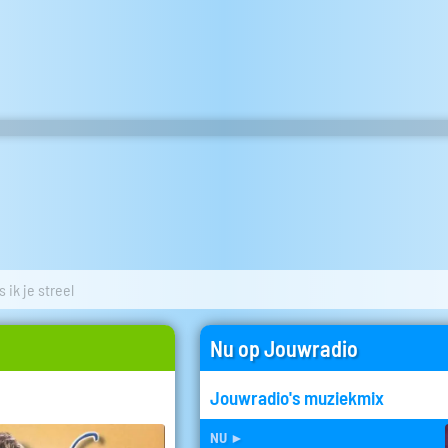
 ik je streel
Nu op Jouwradio
Jouwradio's muziekmix
nu
►