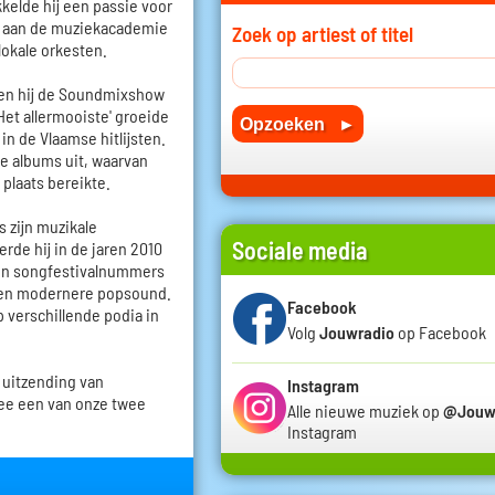
kkelde hij een passie voor
en aan de muziekacademie
Zoek op artiest of titel
lokale orkesten.
oen hij de Soundmixshow
Het allermooiste' groeide
in de Vlaamse hitlijsten.
de albums uit, waarvan
 plaats bereikte.
s zijn muzikale
Sociale media
rde hij in de jaren 2010
 en songfestivalnummers
r een modernere popsound.
Facebook
p verschillende podia in
Volg
Jouwradio
op Facebook
 uitzending van
Instagram
ee een van onze twee
Alle nieuwe muziek op
@Jouw
Instagram