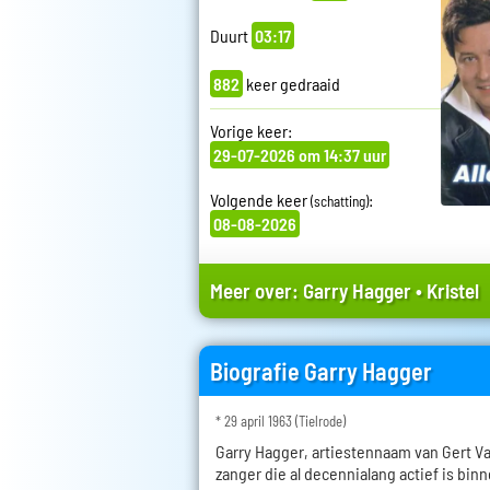
Duurt
03:17
882
keer gedraaid
Vorige keer:
29-07-2026 om 14:37 uur
Volgende keer
:
(schatting)
08-08-2026
Meer over:
Garry Hagger
•
Kristel
Biografie Garry Hagger
* 29 april 1963 (Tielrode)
Garry Hagger, artiestennaam van Gert V
zanger die al decennialang actief is bin