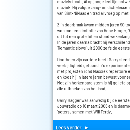
muziekcircuit. Al op jonge leeftijd ontwi
muziek. Hij volgde zang- en dictieless
van Sint-Niklaas en trad al vroeg op met 
Zijn doorbraak kwam midden jaren 90 t
won met een imitatie van René Froger. '
uit tot een grote hit en stond wekenlang 
In de jaren daarna bracht hij verschillen
'Romantic slows' uit 2000 zelfs de eerste
Doorheen zijn carrière heeft Garry steed
veelzijdigheid getoond. Zo experimentee
met projecten rond klassiek repertoire
en koos hij in latere jaren bewust voo
Met zijn herkenbare stem is hij geliefd o
alle uithoeken van het land.
Garry Hagger was aanwezig bij de eerste
Jouwradio op 16 maart 2006 en is daarm
'peters', samen met Will Ferdy.
Lees verder ►