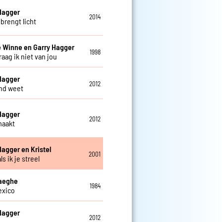
Hagger
2014
brengt licht
 Winne en Garry Hagger
1998
aag ik niet van jou
Hagger
2012
nd weet
Hagger
2012
maakt
Hagger en Kristel
2001
s ik je streel
Haeghe
1984
exico
Hagger
2012
j