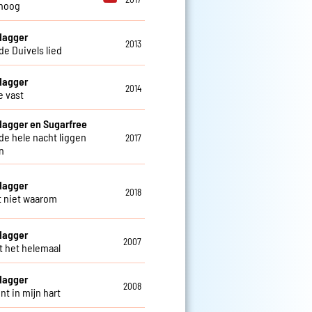
hoog
Hagger
2013
de Duivels lied
Hagger
2014
 vast
Hagger en Sugarfree
 de hele nacht liggen
2017
n
Hagger
2018
t niet waarom
Hagger
2007
nt het helemaal
Hagger
2008
nt in mijn hart