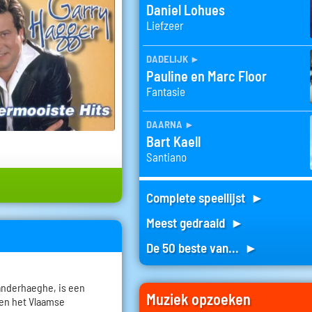
Daniel Lohues
Liefzeer
dadelijk
►
Pauline en Marc Floor
Fantasie
daarna
►
Bart Kaell
Santiano
Complete speellijst ►
Meest gedraaid ►
De 50 beste van... ►
anderhaeghe, is een
Muziek opzoeken
nen het Vlaamse