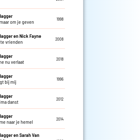
Hagger
1998
 maar om je geven
Hagger en Nick Fayne
2008
hte vrienden
Hagger
2018
me nu verlaat
Hagger
1996
igt bij mij
Hagger
2012
jima danst
Hagger
2014
me naar je hemel
Hagger en Sarah Van