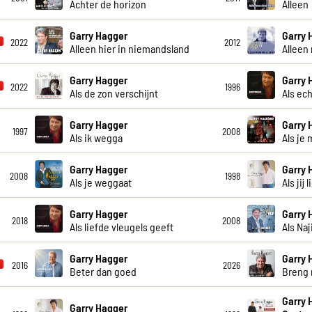
Achter de horizon
Alleen
Garry Hagger
Garry 
2022
2012
Alleen hier in niemandsland
Alleen
Garry Hagger
Garry 
2022
1996
Als de zon verschijnt
Als ec
Garry Hagger
Garry 
1997
2008
Als ik wegga
Als je 
Garry Hagger
Garry 
2008
1998
Als je weggaat
Als jij l
Garry Hagger
Garry 
2018
2008
Als liefde vleugels geeft
Als Na
Garry Hagger
Garry 
2016
2026
Beter dan goed
Breng 
Garry 
Garry Hagger