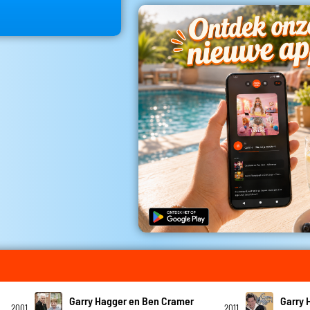
Garry Hagger en Ben Cramer
Garry 
2001
2011