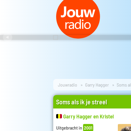
Jouwradio
Garry Hagger
Soms als
Soms als ik je streel
Garry Hagger en Kristel
Uitgebracht in
2001