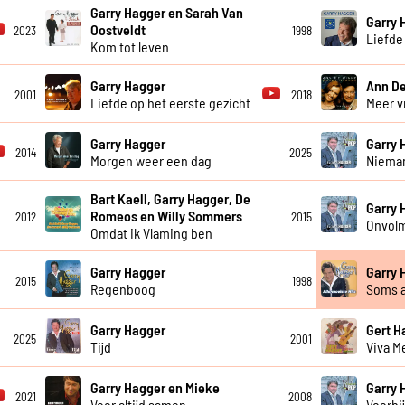
Garry Hagger en Sarah Van
Garry 
Oostveldt
2023
1998
Liefde 
Kom tot leven
Garry Hagger
Ann De
2001
2018
Liefde op het eerste gezicht
Meer vr
Garry Hagger
Garry 
2014
2025
Morgen weer een dag
Niema
Bart Kaell, Garry Hagger, De
Garry 
Romeos en Willy Sommers
2012
2015
Onvol
Omdat ik Vlaming ben
Garry Hagger
Garry 
2015
1998
Regenboog
Soms al
Garry Hagger
Gert 
2025
2001
Tijd
Viva M
Garry Hagger en Mieke
Garry 
2021
2008
Voor altijd samen
Voorbi