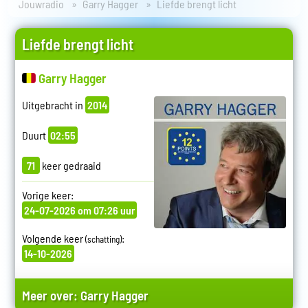
Jouwradio
Garry Hagger
Liefde brengt licht
Liefde brengt licht
Garry Hagger
Uitgebracht in
2014
Duurt
02:55
71
keer gedraaid
Vorige keer:
24-07-2026 om 07:26 uur
Volgende keer
:
(schatting)
14-10-2026
Meer over:
Garry Hagger