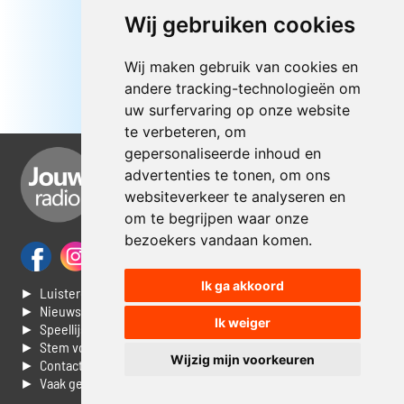
Wij gebruiken cookies
Wij maken gebruik van cookies en
andere tracking-technologieën om
uw surfervaring op onze website
te verbeteren, om
gepersonaliseerde inhoud en
advertenties te tonen, om ons
websiteverkeer te analyseren en
om te begrijpen waar onze
bezoekers vandaan komen.
Ik ga akkoord
► Luisteren naar Jouwradio
► Nieuws
Ik weiger
► Speellijst
► Stem voor de Dag top 3
Wijzig mijn voorkeuren
► Contacteer ons
► Vaak gestelde vragen