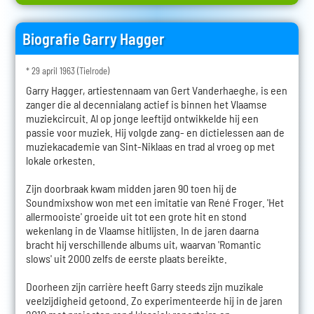
Biografie Garry Hagger
* 29 april 1963 (Tielrode)
Garry Hagger, artiestennaam van Gert Vanderhaeghe, is een
zanger die al decennialang actief is binnen het Vlaamse
muziekcircuit. Al op jonge leeftijd ontwikkelde hij een
passie voor muziek. Hij volgde zang- en dictielessen aan de
muziekacademie van Sint-Niklaas en trad al vroeg op met
lokale orkesten.
Zijn doorbraak kwam midden jaren 90 toen hij de
Soundmixshow won met een imitatie van René Froger. 'Het
allermooiste' groeide uit tot een grote hit en stond
wekenlang in de Vlaamse hitlijsten. In de jaren daarna
bracht hij verschillende albums uit, waarvan 'Romantic
slows' uit 2000 zelfs de eerste plaats bereikte.
Doorheen zijn carrière heeft Garry steeds zijn muzikale
veelzijdigheid getoond. Zo experimenteerde hij in de jaren