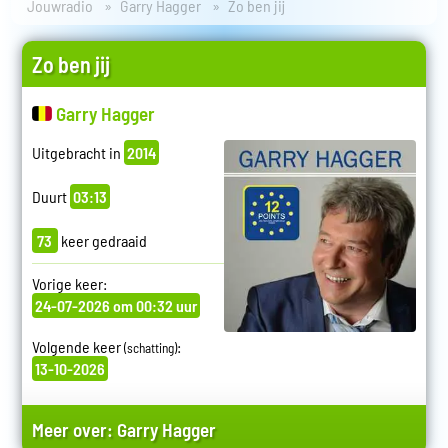
Jouwradio
Garry Hagger
Zo ben jij
Zo ben jij
Garry Hagger
Uitgebracht in
2014
Duurt
03:13
73
keer gedraaid
Vorige keer:
24-07-2026 om 00:32 uur
Volgende keer
:
(schatting)
13-10-2026
Meer over:
Garry Hagger