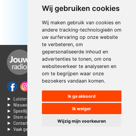
Wij gebruiken cookies
Wij maken gebruik van cookies en
andere tracking-technologieën om
uw surfervaring op onze website
te verbeteren, om
gepersonaliseerde inhoud en
advertenties te tonen, om ons
websiteverkeer te analyseren en
om te begrijpen waar onze
bezoekers vandaan komen.
Ik ga akkoord
► Luisteren naar Jouwradio
► Nieuws
Ik weiger
► Speellijst
► Stem voor de Dag top 3
Wijzig mijn voorkeuren
► Contacteer ons
► Vaak gestelde vragen