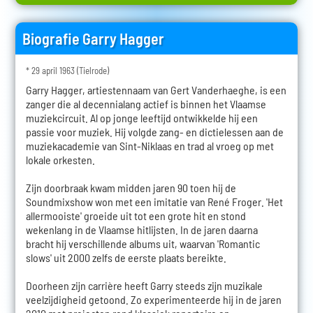
Biografie Garry Hagger
* 29 april 1963 (Tielrode)
Garry Hagger, artiestennaam van Gert Vanderhaeghe, is een
zanger die al decennialang actief is binnen het Vlaamse
muziekcircuit. Al op jonge leeftijd ontwikkelde hij een
passie voor muziek. Hij volgde zang- en dictielessen aan de
muziekacademie van Sint-Niklaas en trad al vroeg op met
lokale orkesten.
Zijn doorbraak kwam midden jaren 90 toen hij de
Soundmixshow won met een imitatie van René Froger. 'Het
allermooiste' groeide uit tot een grote hit en stond
wekenlang in de Vlaamse hitlijsten. In de jaren daarna
bracht hij verschillende albums uit, waarvan 'Romantic
slows' uit 2000 zelfs de eerste plaats bereikte.
Doorheen zijn carrière heeft Garry steeds zijn muzikale
veelzijdigheid getoond. Zo experimenteerde hij in de jaren