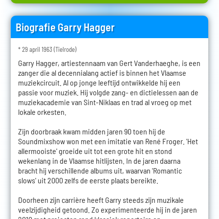
Biografie Garry Hagger
* 29 april 1963 (Tielrode)
Garry Hagger, artiestennaam van Gert Vanderhaeghe, is een
zanger die al decennialang actief is binnen het Vlaamse
muziekcircuit. Al op jonge leeftijd ontwikkelde hij een
passie voor muziek. Hij volgde zang- en dictielessen aan de
muziekacademie van Sint-Niklaas en trad al vroeg op met
lokale orkesten.
Zijn doorbraak kwam midden jaren 90 toen hij de
Soundmixshow won met een imitatie van René Froger. 'Het
allermooiste' groeide uit tot een grote hit en stond
wekenlang in de Vlaamse hitlijsten. In de jaren daarna
bracht hij verschillende albums uit, waarvan 'Romantic
slows' uit 2000 zelfs de eerste plaats bereikte.
Doorheen zijn carrière heeft Garry steeds zijn muzikale
veelzijdigheid getoond. Zo experimenteerde hij in de jaren