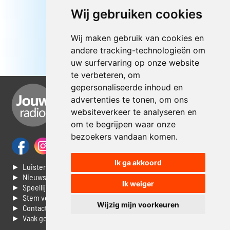
Wij gebruiken cookies
Wij maken gebruik van cookies en
andere tracking-technologieën om
uw surfervaring op onze website
te verbeteren, om
gepersonaliseerde inhoud en
advertenties te tonen, om ons
websiteverkeer te analyseren en
om te begrijpen waar onze
bezoekers vandaan komen.
Ik ga akkoord
► Luisteren naar Jouwradio
► Nieuws
Ik weiger
► Speellijst
► Stem voor de Dag top 3
Wijzig mijn voorkeuren
► Contacteer ons
► Vaak gestelde vragen