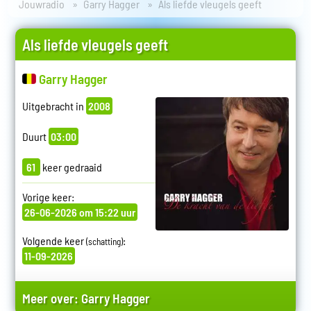
Jouwradio
Garry Hagger
Als liefde vleugels geeft
Als liefde vleugels geeft
Garry Hagger
Uitgebracht in
2008
Duurt
03:00
61
keer gedraaid
Vorige keer:
26-06-2026 om 15:22 uur
Volgende keer
:
(schatting)
11-09-2026
Meer over:
Garry Hagger