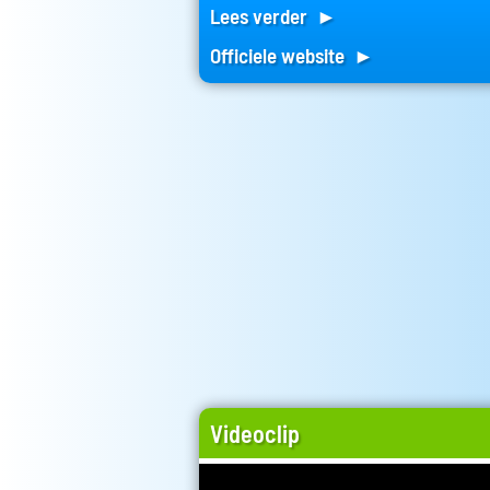
Lees verder ►
Officiele website ►
Videoclip