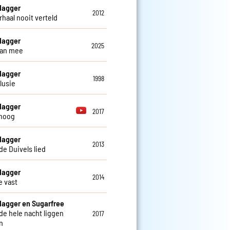
Hagger
2012
rhaal nooit verteld
Hagger
2025
dan mee
Hagger
1998
lusie
Hagger
2017
hoog
Hagger
2013
de Duivels lied
Hagger
2014
 vast
Hagger en Sugarfree
 de hele nacht liggen
2017
n