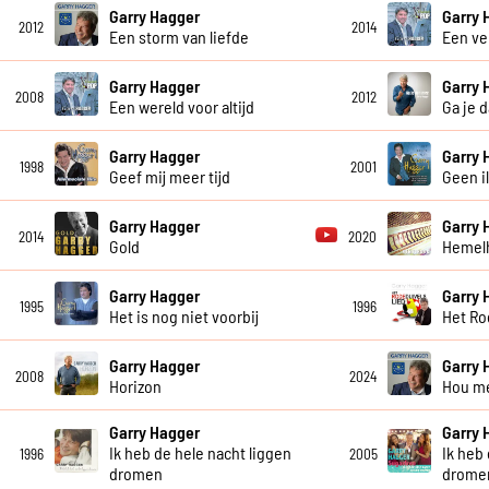
Garry Hagger
Garry 
2012
2014
Een storm van liefde
Een ve
Garry Hagger
Garry 
2008
2012
Een wereld voor altijd
Ga je 
Garry Hagger
Garry 
1998
2001
Geef mij meer tijd
Geen il
Garry Hagger
Garry 
2014
2020
Gold
Hemel
Garry Hagger
Garry 
1995
1996
Het is nog niet voorbij
Het Ro
Garry Hagger
Garry 
2008
2024
Horizon
Hou me
Garry Hagger
Garry 
Ik heb de hele nacht liggen
Ik heb
1996
2005
dromen
drome