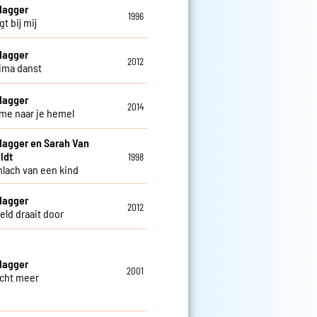
Hagger
1996
igt bij mij
Hagger
2012
jima danst
Hagger
2014
me naar je hemel
Hagger en Sarah Van
ldt
1998
mlach van een kind
Hagger
2012
eld draait door
Hagger
2001
cht meer