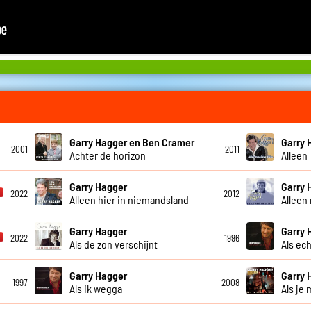
Garry Hagger en Ben Cramer
Garry 
2001
2011
Achter de horizon
Alleen
Garry Hagger
Garry 
2022
2012
Alleen hier in niemandsland
Alleen
Garry Hagger
Garry 
2022
1996
Als de zon verschijnt
Als ec
Garry Hagger
Garry 
1997
2008
Als ik wegga
Als je 