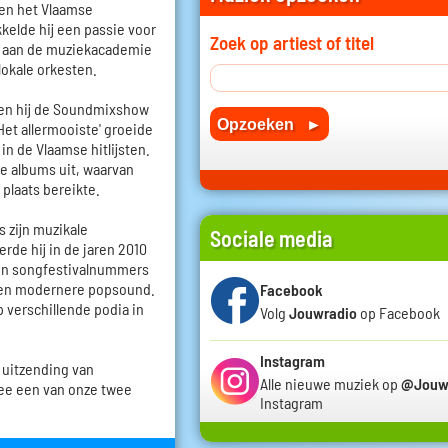
nen het Vlaamse
kkelde hij een passie voor
Zoek op artiest of titel
en aan de muziekacademie
lokale orkesten.
oen hij de Soundmixshow
Het allermooiste' groeide
in de Vlaamse hitlijsten.
de albums uit, waarvan
 plaats bereikte.
s zijn muzikale
Sociale media
rde hij in de jaren 2010
 en songfestivalnummers
r een modernere popsound.
Facebook
p verschillende podia in
Volg
Jouwradio
op Facebook
Instagram
 uitzending van
Alle nieuwe muziek op
@Jouw
ee een van onze twee
Instagram