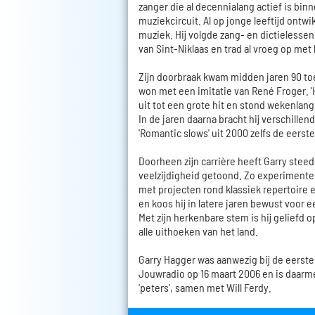
zanger die al decennialang actief is bin
muziekcircuit. Al op jonge leeftijd ontwi
muziek. Hij volgde zang- en dictieless
van Sint-Niklaas en trad al vroeg op met 
Zijn doorbraak kwam midden jaren 90 t
won met een imitatie van René Froger. '
uit tot een grote hit en stond wekenlang 
In de jaren daarna bracht hij verschillen
'Romantic slows' uit 2000 zelfs de eerste
Doorheen zijn carrière heeft Garry steed
veelzijdigheid getoond. Zo experimentee
met projecten rond klassiek repertoire
en koos hij in latere jaren bewust voo
Met zijn herkenbare stem is hij geliefd o
alle uithoeken van het land.
Garry Hagger was aanwezig bij de eerste
Jouwradio op 16 maart 2006 en is daarm
'peters', samen met Will Ferdy.