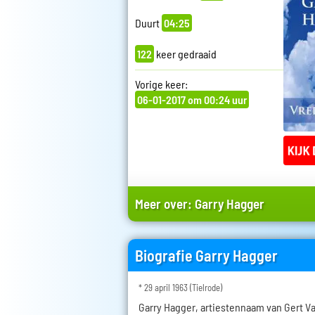
Duurt
04:25
122
keer gedraaid
Vorige keer:
06-01-2017 om 00:24 uur
Meer over:
Garry Hagger
Biografie Garry Hagger
* 29 april 1963 (Tielrode)
Garry Hagger, artiestennaam van Gert V