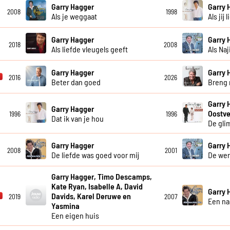
Garry Hagger
Garry 
2008
1998
Als je weggaat
Als jij l
Garry Hagger
Garry 
2018
2008
Als liefde vleugels geeft
Als Na
Garry Hagger
Garry 
2016
2026
Beter dan goed
Breng 
Garry 
Garry Hagger
Oostve
1996
1996
Dat ik van je hou
De gli
Garry Hagger
Garry 
2008
2001
De liefde was goed voor mij
De wer
Garry Hagger, Timo Descamps,
Kate Ryan, Isabelle A, David
Garry 
Davids, Karel Deruwe en
2019
2007
Een na
Yasmina
Een eigen huis