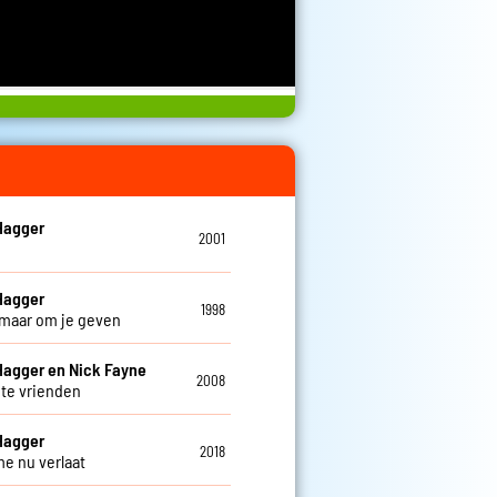
Hagger
2001
Hagger
1998
 maar om je geven
Hagger en Nick Fayne
2008
hte vrienden
Hagger
2018
me nu verlaat