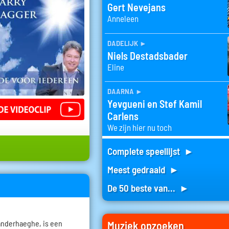
Gert Nevejans
Anneleen
dadelijk
►
Niels Destadsbader
Eline
daarna
►
Yevgueni en Stef Kamil
Carlens
We zijn hier nu toch
Complete speellijst ►
Meest gedraaid ►
De 50 beste van... ►
anderhaeghe, is een
Muziek opzoeken