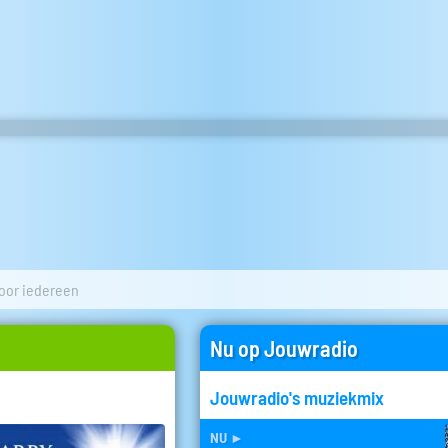
oor iedereen
Nu op Jouwradio
Jouwradio's muziekmix
nu
►