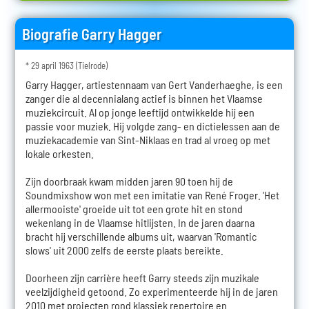
Biografie Garry Hagger
* 29 april 1963 (Tielrode)
Garry Hagger, artiestennaam van Gert Vanderhaeghe, is een
zanger die al decennialang actief is binnen het Vlaamse
muziekcircuit. Al op jonge leeftijd ontwikkelde hij een
passie voor muziek. Hij volgde zang- en dictielessen aan de
muziekacademie van Sint-Niklaas en trad al vroeg op met
lokale orkesten.
Zijn doorbraak kwam midden jaren 90 toen hij de
Soundmixshow won met een imitatie van René Froger. 'Het
allermooiste' groeide uit tot een grote hit en stond
wekenlang in de Vlaamse hitlijsten. In de jaren daarna
bracht hij verschillende albums uit, waarvan 'Romantic
slows' uit 2000 zelfs de eerste plaats bereikte.
Doorheen zijn carrière heeft Garry steeds zijn muzikale
veelzijdigheid getoond. Zo experimenteerde hij in de jaren
2010 met projecten rond klassiek repertoire en