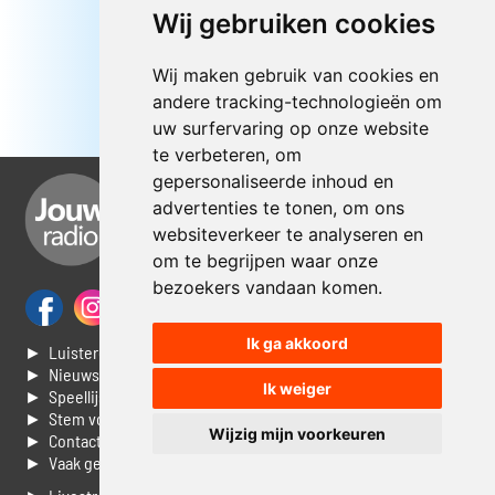
Wij gebruiken cookies
Wij maken gebruik van cookies en
andere tracking-technologieën om
uw surfervaring op onze website
te verbeteren, om
gepersonaliseerde inhoud en
advertenties te tonen, om ons
websiteverkeer te analyseren en
om te begrijpen waar onze
bezoekers vandaan komen.
Ik ga akkoord
► Luisteren naar Jouwradio
► Nieuws
Ik weiger
► Speellijst
► Stem voor de Dag top 3
Wijzig mijn voorkeuren
► Contacteer ons
► Vaak gestelde vragen