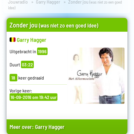
Jouwradio
Garry Hagger
Zonder jou
(was niet zo een goed
idee)
Zonder jou
(was niet zo een goed idee)
Garry Hagger
Uitgebracht in
1996
Duurt
03:22
18
keer gedraaid
Vorige keer:
16-09-2016 om 19:42 uur
Meer over:
Garry Hagger