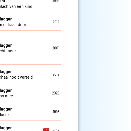
ldt
1998
mlach van een kind
Hagger
2012
eld draait door
Hagger
2001
cht meer
Hagger
2012
rhaal nooit verteld
Hagger
2025
dan mee
Hagger
1998
lusie
Hagger
2017