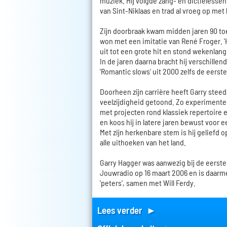
muziek. Hij volgde zang- en dictieless
van Sint-Niklaas en trad al vroeg op met 
Zijn doorbraak kwam midden jaren 90 t
won met een imitatie van René Froger. '
uit tot een grote hit en stond wekenlang 
In de jaren daarna bracht hij verschillen
'Romantic slows' uit 2000 zelfs de eerste
Doorheen zijn carrière heeft Garry steed
veelzijdigheid getoond. Zo experimentee
met projecten rond klassiek repertoire
en koos hij in latere jaren bewust voo
Met zijn herkenbare stem is hij geliefd o
alle uithoeken van het land.
Garry Hagger was aanwezig bij de eerste
Jouwradio op 16 maart 2006 en is daarm
'peters', samen met Will Ferdy.
Lees verder ►