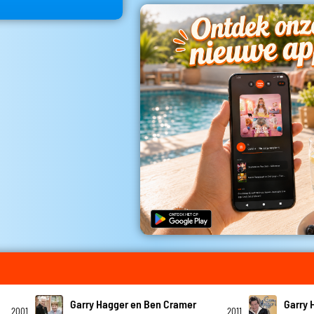
Garry Hagger en Ben Cramer
Garry 
2001
2011