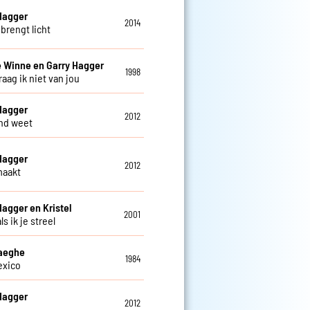
Hagger
2014
brengt licht
 Winne en Garry Hagger
1998
aag ik niet van jou
Hagger
2012
nd weet
Hagger
2012
maakt
Hagger en Kristel
2001
s ik je streel
Haeghe
1984
exico
Hagger
2012
j