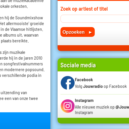
en aan de muziekacademie
lokale orkesten.
Zoek op artiest of titel
oen hij de Soundmixshow
Het allermooiste' groeide
in de Vlaamse hitlijsten.
de albums uit, waarvan
 plaats bereikte.
s zijn muzikale
rde hij in de jaren 2010
 en songfestivalnummers
Sociale media
r een modernere popsound.
p verschillende podia in
Facebook
Volg
Jouwradio
op Facebook
 uitzending van
ee een van onze twee
Instagram
Alle nieuwe muziek op
@Jouw
Instagram