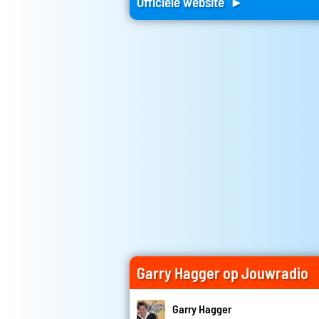
Officiele website ►
Garry Hagger op Jouwradio
Garry Hagger