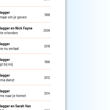
Hagger
1998
 maar om je geven
Hagger en Nick Fayne
2008
hte vrienden
Hagger
2018
me nu verlaat
Hagger
1996
igt bij mij
Hagger
2012
jima danst
Hagger
2014
me naar je hemel
Hagger en Sarah Van