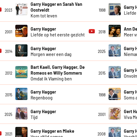
Garry Hagger en Sarah Van
Garry 
Oostveldt
2023
1998
Liefde 
Kom tot leven
Garry Hagger
Ann De
2001
2018
Liefde op het eerste gezicht
Meer vr
Garry Hagger
Garry 
2014
2025
Morgen weer een dag
Niema
Bart Kaell, Garry Hagger, De
Garry 
Romeos en Willy Sommers
2012
2015
Onvol
Omdat ik Vlaming ben
Garry Hagger
Garry 
2015
1998
Regenboog
Soms al
Garry Hagger
Gert 
2025
2001
Tijd
Viva M
Garry Hagger en Mieke
Garry 
2021
2008
Voor altijd samen
Voorbi