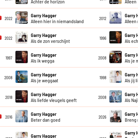
Achter de horizon
Alleen
Garry Hagger
Garry 
2022
2012
Alleen hier in niemandsland
Alleen
Garry Hagger
Garry 
2022
1996
Als de zon verschijnt
Als ec
Garry Hagger
Garry 
1997
2008
Als ik wegga
Als je 
Garry Hagger
Garry 
2008
1998
Als je weggaat
Als jij l
Garry Hagger
Garry 
2018
2008
Als liefde vleugels geeft
Als Na
Garry Hagger
Garry 
2016
2026
Beter dan goed
Breng 
Garry 
Garry Hagger