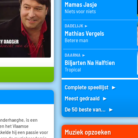
Mamas Jasje
Niets voor niets
dadelijk
►
Mathias Vergels
Betere man
daarna
►
Biljarten Na Halftien
Tropical
Complete speellijst ►
Meest gedraaid ►
De 50 beste van... ►
anderhaeghe, is een
nen het Vlaamse
Muziek opzoeken
kkelde hij een passie voor