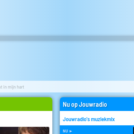
t in mijn hart
Nu op Jouwradio
Jouwradio's muziekmix
nu
►