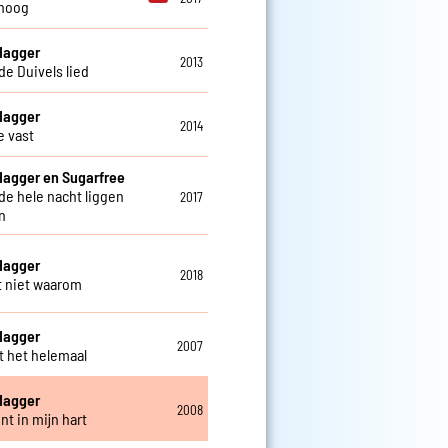
hoog
Hagger
2013
de Duivels lied
Hagger
2014
 vast
Hagger en Sugarfree
 de hele nacht liggen
2017
n
Hagger
2018
t niet waarom
Hagger
2007
nt het helemaal
Hagger
2008
nt in mijn hart