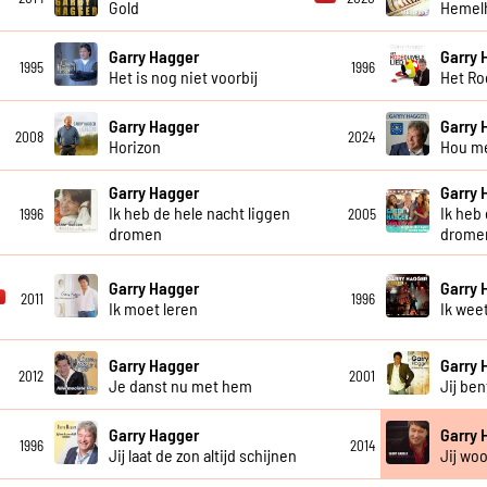
Gold
Hemel
Garry Hagger
Garry 
1995
1996
Het is nog niet voorbij
Het Ro
Garry Hagger
Garry 
2008
2024
Horizon
Hou me
Garry Hagger
Garry 
Ik heb de hele nacht liggen
Ik heb
1996
2005
dromen
drome
Garry Hagger
Garry 
2011
1996
Ik moet leren
Ik wee
Garry Hagger
Garry 
2012
2001
Je danst nu met hem
Jij be
Garry Hagger
Garry 
1996
2014
Jij laat de zon altijd schijnen
Jij woo