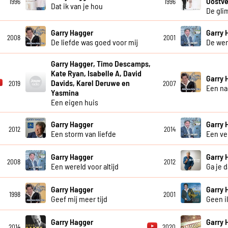
Oostve
1996
1996
Dat ik van je hou
De gli
Garry Hagger
Garry 
2008
2001
De liefde was goed voor mij
De wer
Garry Hagger, Timo Descamps,
Kate Ryan, Isabelle A, David
Garry 
Davids, Karel Deruwe en
2019
2007
Een na
Yasmina
Een eigen huis
Garry Hagger
Garry 
2012
2014
Een storm van liefde
Een ve
Garry Hagger
Garry 
2008
2012
Een wereld voor altijd
Ga je 
Garry Hagger
Garry 
1998
2001
Geef mij meer tijd
Geen il
Garry Hagger
Garry 
2014
2020