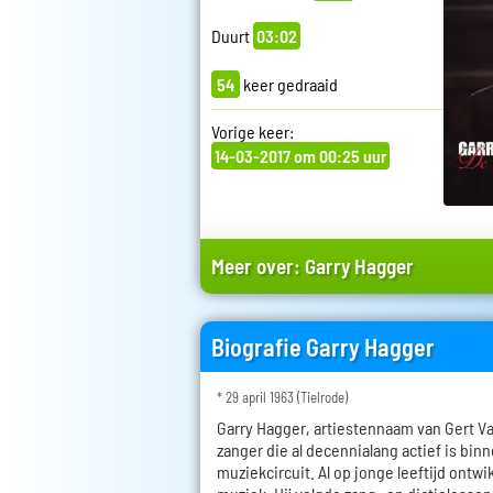
Duurt
03:02
54
keer gedraaid
Vorige keer:
14-03-2017 om 00:25 uur
Meer over:
Garry Hagger
Biografie Garry Hagger
* 29 april 1963 (Tielrode)
Garry Hagger, artiestennaam van Gert V
zanger die al decennialang actief is bin
muziekcircuit. Al op jonge leeftijd ontwi