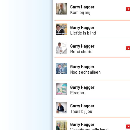
Garry Hagger
Kom bij mij
Garry Hagger
Liefde is blind
Garry Hagger
Merci cherie
Garry Hagger
Nooit echt alleen
Garry Hagger
Piranha
Garry Hagger
Thuis bij jou
Garry Hagger
Vlaanderen mijn land