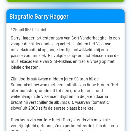
Biografie Garry Hagger
* 29 april 1963 (Tielrode)
Garry Hagger, artiestennaam van Gert Vanderhaeghe, is een
zanger die al decennialang actief is binnen het Vlaamse
muziekcircuit. Al op jonge leeftijd ontwikkelde hij een
passie voor muziek. Hij volgde zang- en dictielessen aan de
muziekacademie van Sint-Niklaas en trad al vroeg op met
lokale orkesten.
Zijn doorbraak kwam midden jaren 90 toen hij de
Soundmixshow won met een imitatie van René Froger. 'Het
allermooiste' groeide uit tot een grote hit en stond
wekenlang in de Vlaamse hitlijsten. In de jaren daarna
bracht hij verschillende albums uit, waarvan 'Romantic
slows' uit 2000 zelfs de eerste plaats bereikte.
Doorheen zijn carrière heeft Garry steeds zijn muzikale
veelzijdigheid getoond. Zo experimenteerde hij in de jaren