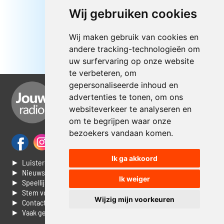
Wij gebruiken cookies
Wij maken gebruik van cookies en
andere tracking-technologieën om
uw surfervaring op onze website
te verbeteren, om
gepersonaliseerde inhoud en
advertenties te tonen, om ons
websiteverkeer te analyseren en
om te begrijpen waar onze
bezoekers vandaan komen.
Ik ga akkoord
► Luisteren naar Jouwradio
► Nieuws
Ik weiger
► Speellijst
► Stem voor de Dag top 3
Wijzig mijn voorkeuren
► Contacteer ons
► Vaak gestelde vragen