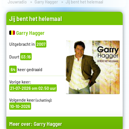
Jouwradio
Garry Hagger
Jij bent het helemaal
Jij bent het helemaal
Garry Hagger
Uitgebracht in
2007
Duurt
03:16
64
keer gedraaid
Vorige keer:
21-07-2026 om 02:50 uur
Volgende keer
:
(schatting)
10-10-2026
Meer over:
Garry Hagger