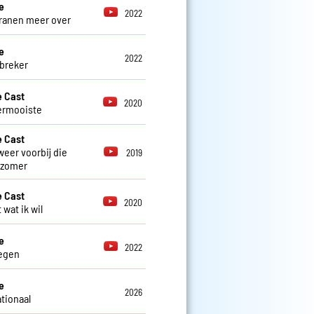
e
2022
ranen meer over
e
2022
breker
 Cast
2020
lermooiste
 Cast
weer voorbij die
2019
 zomer
 Cast
2020
 wat ik wil
e
2022
regen
e
2026
ationaal