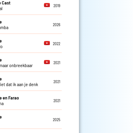
 Cast
2019
al
e
2026
amba
e
2022
zo
e
2021
maar onbreekbaar
e
2021
et dat ik aan je denk
e en Farao
2021
ma
e
2025