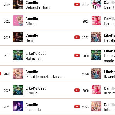
Camille
Camill
2023
2022
Gebarsten hart
Geen t
Camille
Camill
2026
2021
Glitter
Harten
Camille
LikeMe
2025
2022
He jij
Het al
LikeMe
LikeMe Cast
Het is 
2021
2019
Het is over
mooie
Camille
LikeMe
2020
2026
Ik had je moeten kussen
Ik weet
LikeMe Cast
Camill
2025
2019
Ik wil je
In de 
Camille
Camill
2025
2023
Insomnia
Intern