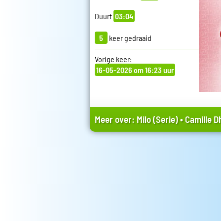
Duurt
03:04
5
keer gedraaid
Vorige keer:
16-05-2026 om 16:23 uur
Meer over:
Milo (Serie)
•
Camille D