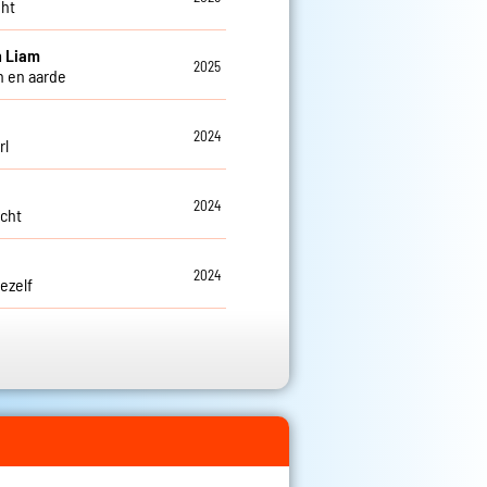
ght
n Liam
2025
n en aarde
2024
rl
2024
icht
2024
ezelf