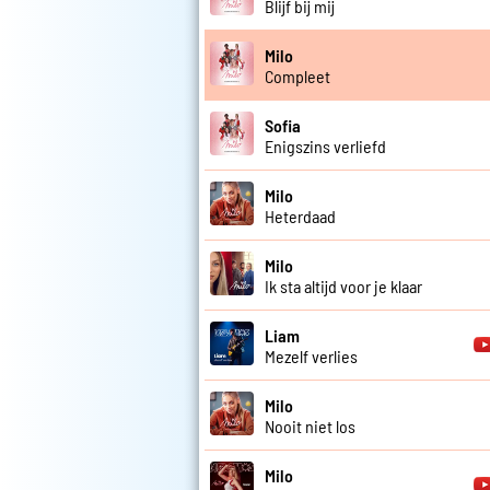
Blijf bij mij
Milo
Compleet
Sofia
Enigszins verliefd
Milo
Heterdaad
Milo
Ik sta altijd voor je klaar
Liam
Mezelf verlies
Milo
Nooit niet los
Milo