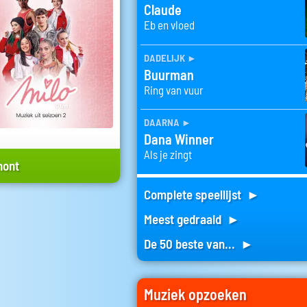
Claude
Eb en vloed
dadelijk
►
Buurman
Ring van vuur
daarna
►
Dana Winner
Als je zingt
hont
Complete speellijst ►
Meest gedraaid ►
De 50 beste van... ►
Muziek opzoeken