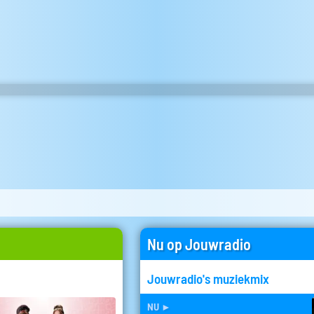
Nu op Jouwradio
Jouwradio's muziekmix
nu
►