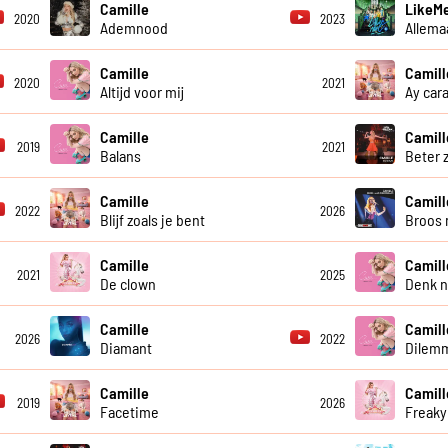
Camille
LikeMe
2020
2023
Ademnood
Allema
Camille
Camill
2020
2021
Altijd voor mij
Ay car
Camille
Camill
2019
2021
Balans
Beter 
Camille
Camill
2022
2026
Blijf zoals je bent
Broos 
Camille
Camill
2021
2025
De clown
Denk ni
Camille
Camill
2026
2022
Diamant
Dilem
Camille
Camill
2019
2026
Facetime
Freaky