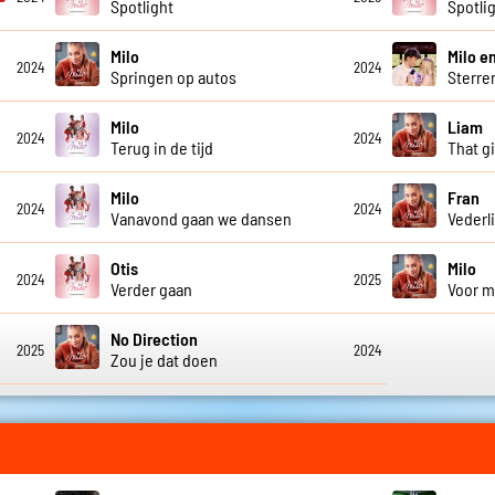
Spotlight
Spotli
Milo
Milo e
2024
2024
Springen op autos
Sterre
Milo
Liam
2024
2024
Terug in de tijd
That gi
Milo
Fran
2024
2024
Vanavond gaan we dansen
Vederl
Otis
Milo
2024
2025
Verder gaan
Voor m
No Direction
2025
2024
Zou je dat doen