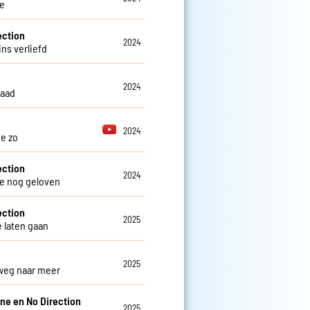
e
ection
2024
ins verliefd
2024
daad
2024
je zo
ection
2024
e nog geloven
ection
2025
e laten gaan
2025
weg naar meer
ine en No Direction
2025