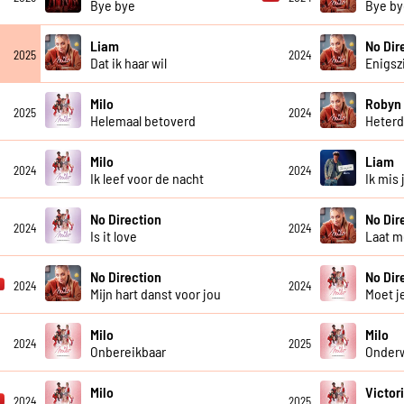
Bye bye
Bye by
Liam
No Dir
2025
2024
Dat ik haar wil
Enigsz
Milo
Robyn
2025
2024
Helemaal betoverd
Heter
Milo
Liam
2024
2024
Ik leef voor de nacht
Ik mis 
No Direction
No Dir
2024
2024
Is it love
Laat m
No Direction
No Dir
2024
2024
Mijn hart danst voor jou
Moet j
Milo
Milo
2024
2025
Onbereikbaar
Onder
Milo
Victor
2024
2025