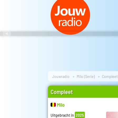
Jouwradio
Milo (Serie)
Compleet
Compleet
Milo
Uitgebracht in
2025