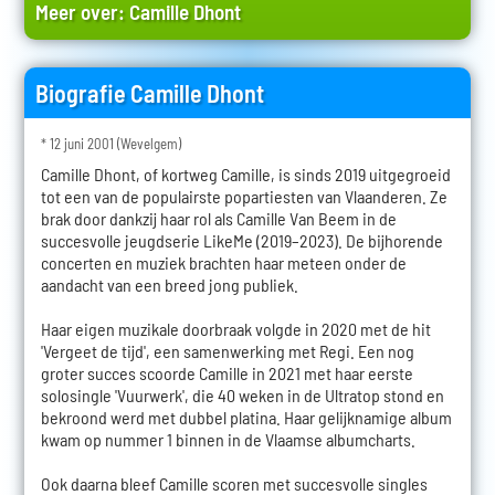
Meer over:
Camille Dhont
Biografie Camille Dhont
* 12 juni 2001 (Wevelgem)
Camille Dhont, of kortweg Camille, is sinds 2019 uitgegroeid
tot een van de populairste popartiesten van Vlaanderen. Ze
brak door dankzij haar rol als Camille Van Beem in de
succesvolle jeugdserie LikeMe (2019–2023). De bijhorende
concerten en muziek brachten haar meteen onder de
aandacht van een breed jong publiek.
Haar eigen muzikale doorbraak volgde in 2020 met de hit
'Vergeet de tijd', een samenwerking met Regi. Een nog
groter succes scoorde Camille in 2021 met haar eerste
solosingle 'Vuurwerk', die 40 weken in de Ultratop stond en
bekroond werd met dubbel platina. Haar gelijknamige album
kwam op nummer 1 binnen in de Vlaamse albumcharts.
Ook daarna bleef Camille scoren met succesvolle singles