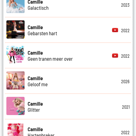
Camille
2023
Galactisch
Camille
2022
Gebarsten hart
Camille
2022
Geen tranen meer over
Camille
2026
Geloof me
Camille
2021
Glitter
Camille
2022
Hartenbreker