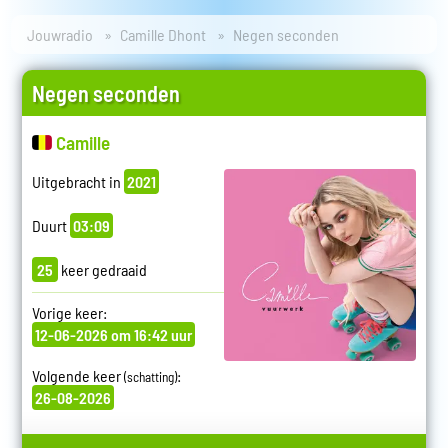
Jouwradio
Camille Dhont
Negen seconden
Negen seconden
Camille
Uitgebracht in
2021
Duurt
03:09
25
keer gedraaid
Vorige keer:
12-06-2026 om 16:42 uur
Volgende keer
:
(schatting)
26-08-2026