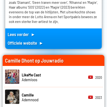
zoals 'Diamant', 'Geen tranen meer over', 'Rihanna' en 'Magie'.
Haar albums 'SOS' (2022) en 'Magie' (2023) bereikten
eveneens de top van de hitlijsten. Met uitverkochte shows
in onder meer de Lotto Arena en het Sportpaleis bewees ze
ook een sterke live-artiest te zijn.
Lees verder ►
Officiele website ►
Camille Dhont op Jouwradio
LikeMe Cast
2020
Ademloos
Camille
2023
Ademnood