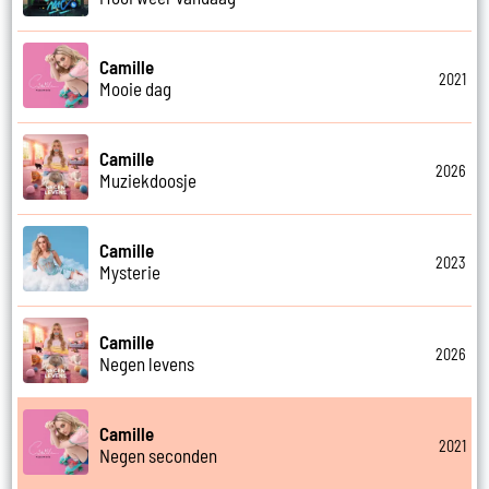
Camille
2021
Mooie dag
Camille
2026
Muziekdoosje
Camille
2023
Mysterie
Camille
2026
Negen levens
Camille
2021
Negen seconden