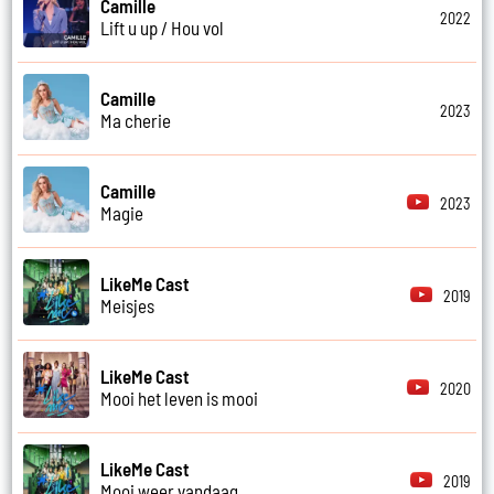
Camille
2022
Lift u up / Hou vol
Camille
2023
Ma cherie
Camille
2023
Magie
LikeMe Cast
2019
Meisjes
LikeMe Cast
2020
Mooi het leven is mooi
LikeMe Cast
2019
Mooi weer vandaag