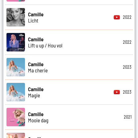
Camille
2022
Licht
Camille
2022
Lift u up / Hou vol
Camille
2023
Ma cherie
Camille
2023
Magie
Camille
2021
Mooie dag