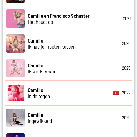
Camille en Francisco Schuster
2021
Het houdt op
Camille
2026
Ik had je moeten kussen
Camille
2025
Ik werk eraan
Camille
2022
In de regen
Camille
2025
Ingewikkeld