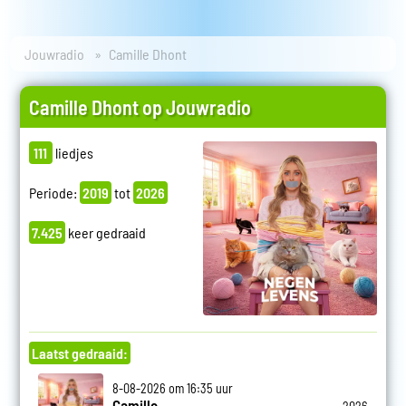
Jouwradio
Camille Dhont
Camille Dhont op Jouwradio
111
liedjes
Periode:
2019
tot
2026
7.425
keer gedraaid
Laatst gedraaid:
8-08-2026 om 16:35 uur
Camille