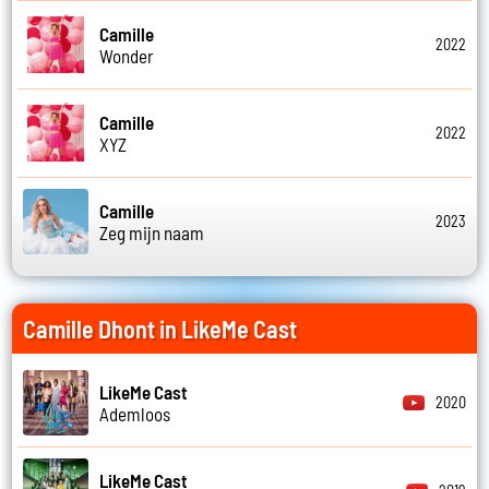
Camille
2022
Wonder
Camille
2022
XYZ
Camille
2023
Zeg mijn naam
Camille Dhont in LikeMe Cast
LikeMe Cast
2020
Ademloos
LikeMe Cast