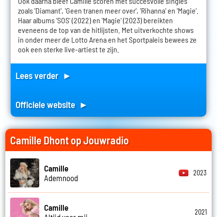
Ook daarna bleef Camille scoren met succesvolle singles
zoals 'Diamant', 'Geen tranen meer over', 'Rihanna' en 'Magie'.
Haar albums 'SOS' (2022) en 'Magie' (2023) bereikten
eveneens de top van de hitlijsten. Met uitverkochte shows
in onder meer de Lotto Arena en het Sportpaleis bewees ze
ook een sterke live-artiest te zijn.
Lees verder ►
Officiele website ►
Camille Dhont op Jouwradio
Camille
2023
Ademnood
Camille
2021
Altijd voor mij