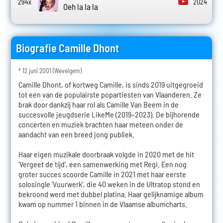
294x
2024
Oeh la la la
Biografie Camille Dhont
* 12 juni 2001 (Wevelgem)
Camille Dhont, of kortweg Camille, is sinds 2019 uitgegroeid
tot een van de populairste popartiesten van Vlaanderen. Ze
brak door dankzij haar rol als Camille Van Beem in de
succesvolle jeugdserie LikeMe (2019–2023). De bijhorende
concerten en muziek brachten haar meteen onder de
aandacht van een breed jong publiek.
Haar eigen muzikale doorbraak volgde in 2020 met de hit
'Vergeet de tijd', een samenwerking met Regi. Een nog
groter succes scoorde Camille in 2021 met haar eerste
solosingle 'Vuurwerk', die 40 weken in de Ultratop stond en
bekroond werd met dubbel platina. Haar gelijknamige album
kwam op nummer 1 binnen in de Vlaamse albumcharts.