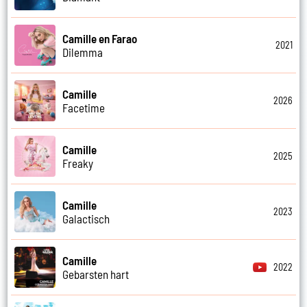
Camille en Farao
2021
Dilemma
Camille
2026
Facetime
Camille
2025
Freaky
Camille
2023
Galactisch
Camille
2022
Gebarsten hart