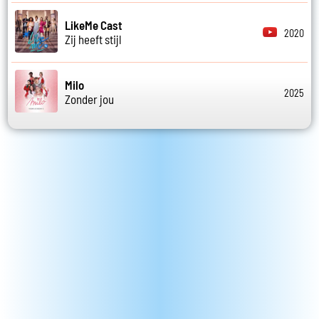
LikeMe Cast
2020
Zij heeft stijl
Milo
2025
Zonder jou