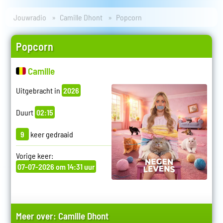
Jouwradio
Camille Dhont
Popcorn
Popcorn
Camille
Uitgebracht in
2026
Duurt
02:15
9
keer gedraaid
Vorige keer:
07-07-2026 om 14:31 uur
Meer over:
Camille Dhont