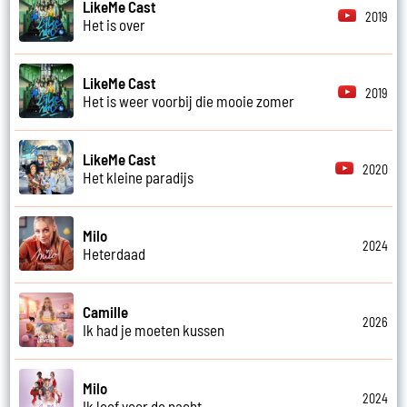
LikeMe Cast
2019
Het is over
LikeMe Cast
2019
Het is weer voorbij die mooie zomer
LikeMe Cast
2020
Het kleine paradijs
Milo
2024
Heterdaad
Camille
2026
Ik had je moeten kussen
Milo
2024
Ik leef voor de nacht