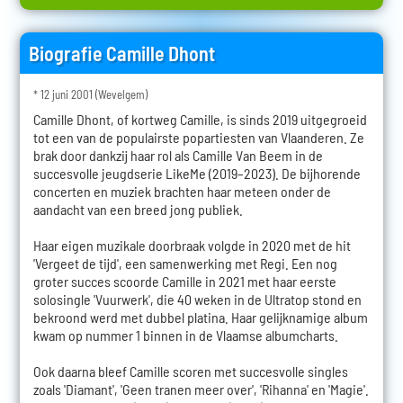
Biografie Camille Dhont
* 12 juni 2001 (Wevelgem)
Camille Dhont, of kortweg Camille, is sinds 2019 uitgegroeid
tot een van de populairste popartiesten van Vlaanderen. Ze
brak door dankzij haar rol als Camille Van Beem in de
succesvolle jeugdserie LikeMe (2019–2023). De bijhorende
concerten en muziek brachten haar meteen onder de
aandacht van een breed jong publiek.
Haar eigen muzikale doorbraak volgde in 2020 met de hit
'Vergeet de tijd', een samenwerking met Regi. Een nog
groter succes scoorde Camille in 2021 met haar eerste
solosingle 'Vuurwerk', die 40 weken in de Ultratop stond en
bekroond werd met dubbel platina. Haar gelijknamige album
kwam op nummer 1 binnen in de Vlaamse albumcharts.
Ook daarna bleef Camille scoren met succesvolle singles
zoals 'Diamant', 'Geen tranen meer over', 'Rihanna' en 'Magie'.