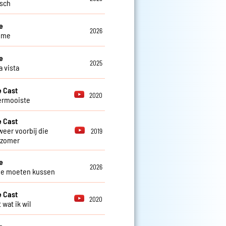
isch
e
2026
 me
e
2025
a vista
 Cast
2020
lermooiste
 Cast
weer voorbij die
2019
 zomer
e
2026
 je moeten kussen
 Cast
2020
 wat ik wil