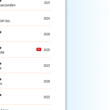
e
2021
 seconden
2024
iet los
e
2026
e
2025
nde
e
2023
s
e
2026
rn
e
2022