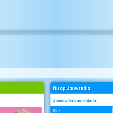
Nu op Jouwradio
Jouwradio's muziekmix
nu
►