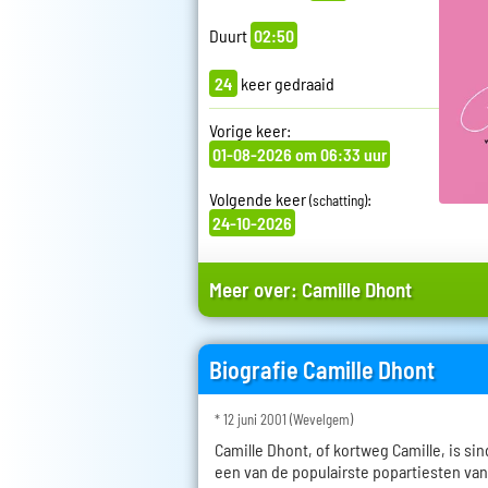
Duurt
02:50
24
keer gedraaid
Vorige keer:
01-08-2026 om 06:33 uur
Volgende keer
:
(schatting)
24-10-2026
Meer over:
Camille Dhont
Biografie Camille Dhont
* 12 juni 2001 (Wevelgem)
Camille Dhont, of kortweg Camille, is si
een van de populairste popartiesten van