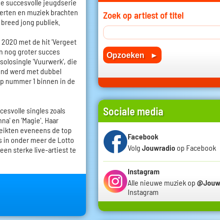
 de succesvolle jeugdserie
certen en muziek brachten
Zoek op artiest of titel
breed jong publiek.
 2020 met de hit 'Vergeet
n nog groter succes
solosingle 'Vuurwerk', die
ond werd met dubbel
op nummer 1 binnen in de
Sociale media
cesvolle singles zoals
na' en 'Magie'. Haar
ereikten eveneens de top
Facebook
ws in onder meer de Lotto
Volg
Jouwradio
op Facebook
en sterke live-artiest te
Instagram
Alle nieuwe muziek op
@Jouw
Instagram