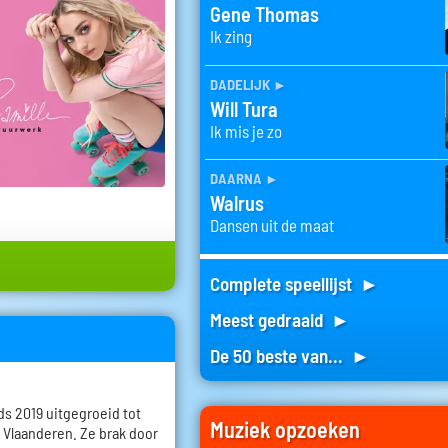
Gene Thomas
Ik zing
dadelijk
►
Will Tura
Ik mis je zo
daarna
►
Walrus
Dansen uit de maat
Complete speellijst ►
Meest gedraaid ►
De 50 beste van... ►
nds 2019 uitgegroeid tot
Muziek opzoeken
 Vlaanderen. Ze brak door