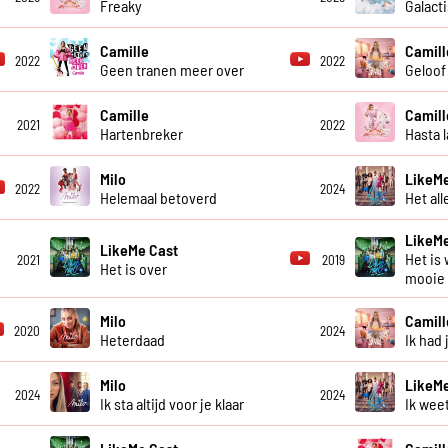
Freaky
Galact
Camille
Camill
2022
2022
Geen tranen meer over
Geloof
Camille
Camill
2021
2022
Hartenbreker
Hasta l
Milo
LikeMe
2022
2024
Helemaal betoverd
Het al
LikeMe
LikeMe Cast
Het is 
2021
2019
Het is over
mooie
Milo
Camill
2020
2024
Heterdaad
Ik had
Milo
LikeMe
2024
2024
Ik sta altijd voor je klaar
Ik weet