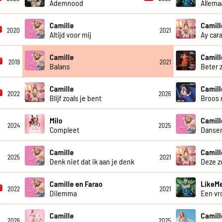
Ademnood
Allema
Camille
Camill
2020
2021
Altijd voor mij
Ay car
Camille
Camill
2019
2021
Balans
Beter 
Camille
Camill
2022
2026
Blijf zoals je bent
Broos 
Milo
Camill
2024
2025
Compleet
Dansen
Camille
Camill
2025
2021
Denk niet dat ik aan je denk
Deze 
Camille en Farao
LikeMe
2022
2021
Dilemma
Een v
Camille
Camill
2026
2025