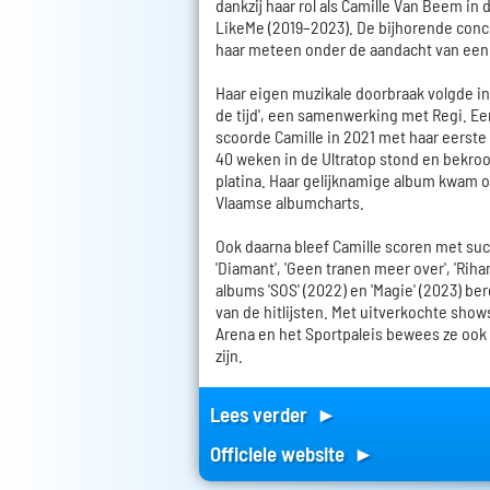
dankzij haar rol als Camille Van Beem in
LikeMe (2019–2023). De bijhorende con
haar meteen onder de aandacht van een 
Haar eigen muzikale doorbraak volgde in
de tijd', een samenwerking met Regi. Ee
scoorde Camille in 2021 met haar eerste 
40 weken in de Ultratop stond en bekro
platina. Haar gelijknamige album kwam 
Vlaamse albumcharts.
Ook daarna bleef Camille scoren met suc
'Diamant', 'Geen tranen meer over', 'Rihan
albums 'SOS' (2022) en 'Magie' (2023) b
van de hitlijsten. Met uitverkochte sho
Arena en het Sportpaleis bewees ze ook e
zijn.
Lees verder ►
Officiele website ►