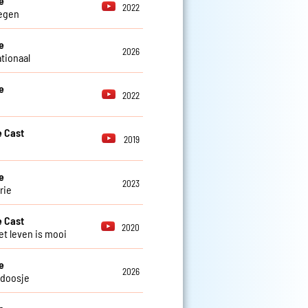
e
2022
regen
e
2026
ationaal
e
2022
 Cast
2019
e
2023
rie
 Cast
2020
et leven is mooi
e
2026
kdoosje