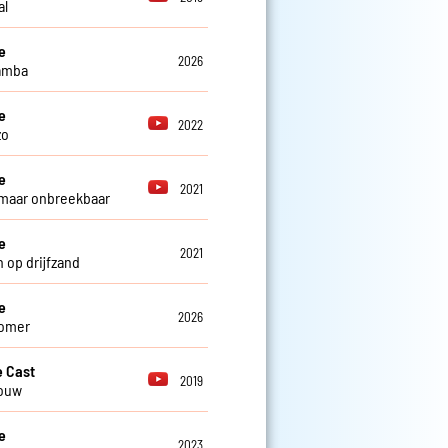
al
e
2026
amba
e
2022
zo
e
2021
maar onbreekbaar
e
2021
 op drijfzand
e
2026
zomer
 Cast
2019
rouw
e
2023