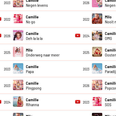
Camille
Camill
2023
2026
Negen levens
Negen
Camille
Milo
2022
2022
No go
Nooit n
Camille
Camill
2026
2024
Oeh la la la
OMG
Milo
Camill
2025
2025
Onderweg naar meer
Ooste
Camille
Camill
2023
2023
Papa
Paradij
Camille
Camill
2023
2026
Pingpong
Popco
Camille
Camill
2024
2023
Rihanna
SOS