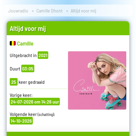
Jouwradio
Camille Dhont
Altijd voor mij
Altijd voor mij
Camille
Uitgebracht in
2021
Duurt
03:05
25
keer gedraaid
Vorige keer:
24-07-2026 om 14:26 uur
Volgende keer
:
(schatting)
14-10-2026