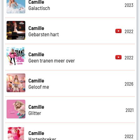
Camille
2023
Galactisch
Camille
2022
Gebarsten hart
Camille
2022
Geen tranen meer over
Camille
2026
Geloof me
Camille
2021
Glitter
Camille
2022
Hartenbreker