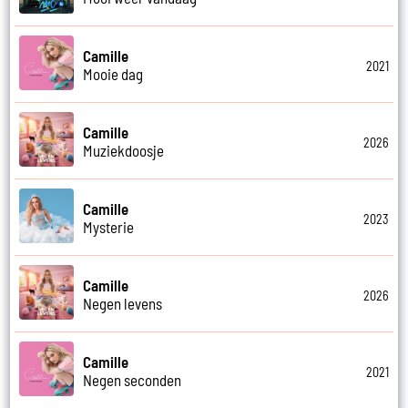
Camille
2021
Mooie dag
Camille
2026
Muziekdoosje
Camille
2023
Mysterie
Camille
2026
Negen levens
Camille
2021
Negen seconden