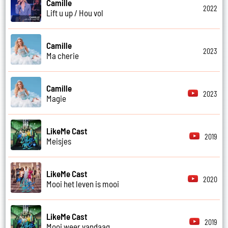
Camille
2022
Lift u up / Hou vol
Camille
2023
Ma cherie
Camille
2023
Magie
LikeMe Cast
2019
Meisjes
LikeMe Cast
2020
Mooi het leven is mooi
LikeMe Cast
2019
Mooi weer vandaag