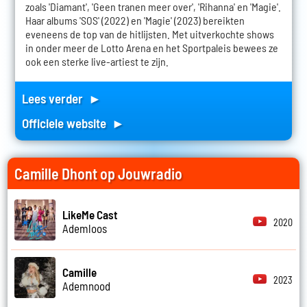
zoals 'Diamant', 'Geen tranen meer over', 'Rihanna' en 'Magie'.
Haar albums 'SOS' (2022) en 'Magie' (2023) bereikten
eveneens de top van de hitlijsten. Met uitverkochte shows
in onder meer de Lotto Arena en het Sportpaleis bewees ze
ook een sterke live-artiest te zijn.
Lees verder ►
Officiele website ►
Camille Dhont op Jouwradio
LikeMe Cast
2020
Ademloos
Camille
2023
Ademnood