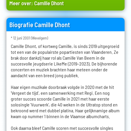
Meer over:
Camille Dhont
Biografie Camille Dhont
* 12 juni 2001 (Wevelgem)
Camille Dhont, of kortweg Camille, is sinds 2019 uitgegroeid
tot een van de populairste popartiesten van Vlaanderen. Ze
brak door dankzij haar rol als Camille Van Beem in de
succesvolle jeugdserie LikeMe (2019–2023). De bijhorende
concerten en muziek brachten haar meteen onder de
aandacht van een breed jong publiek.
Haar eigen muzikale doorbraak volgde in 2020 met de hit
'Vergeet de tijd', een samenwerking met Regi. Een nog
groter succes scoorde Camille in 2021 met haar eerste
solosingle 'Vuurwerk', die 40 weken in de Ultratop stond en
bekroond werd met dubbel platina. Haar gelijknamige album
kwam op nummer 1 binnen in de Vlaamse albumcharts.
Ook daarna bleef Camille scoren met succesvolle singles