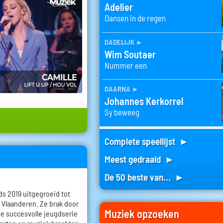
Adelier
Dansen in de regen
dadelijk
►
Wim Soutaer
Nummer een
daarna
►
Johannes Kerkorrel
Sy beweeg
Complete speellijst ►
Meest gedraaid ►
De 50 beste van... ►
nds 2019 uitgegroeid tot
 Vlaanderen. Ze brak door
Muziek opzoeken
 de succesvolle jeugdserie