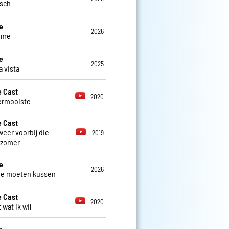
isch
e
2026
 me
e
2025
a vista
 Cast
2020
lermooiste
 Cast
weer voorbij die
2019
 zomer
e
2026
 je moeten kussen
 Cast
2020
 wat ik wil