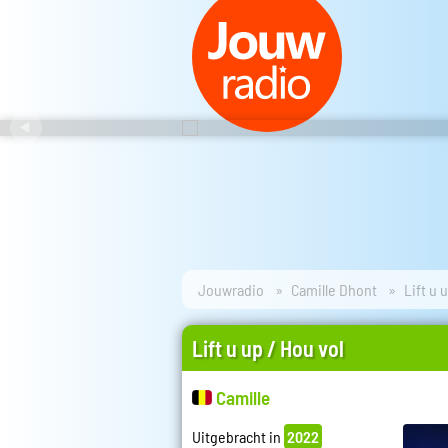
Jouwradio
Camille Dhont
Lift u 
Lift u up / Hou vol
Camille
Uitgebracht in
2022