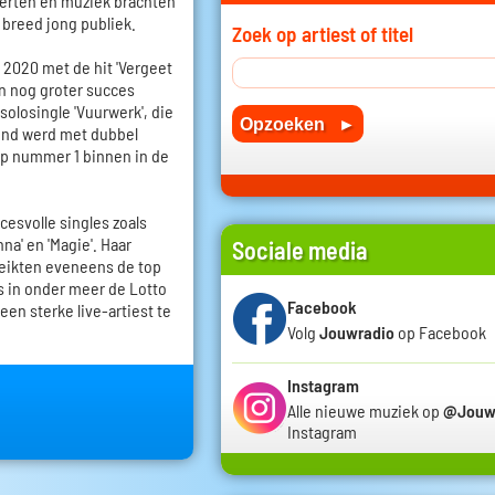
certen en muziek brachten
breed jong publiek.
Zoek op artiest of titel
 2020 met de hit 'Vergeet
n nog groter succes
solosingle 'Vuurwerk', die
ond werd met dubbel
op nummer 1 binnen in de
cesvolle singles zoals
na' en 'Magie'. Haar
Sociale media
ereikten eveneens de top
ws in onder meer de Lotto
Facebook
en sterke live-artiest te
Volg
Jouwradio
op Facebook
Instagram
Alle nieuwe muziek op
@Jouw
Instagram