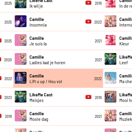
LikeMe Cast
Camill
2025
2019
Ik wil je
In de 
Camille
Camill
2025
2023
Insomnia
Intern
Camille
Camill
2025
2021
Je suis la
Kleur
Camille
LikeMe
2020
2021
Ladies laat je horen
Leef
Camille
Camill
2022
2022
Lift u up / Hou vol
Ma che
LikeMe Cast
LikeMe
2023
2019
Meisjes
Mooi h
Camille
Camill
2019
2021
Mooie dag
Muzie