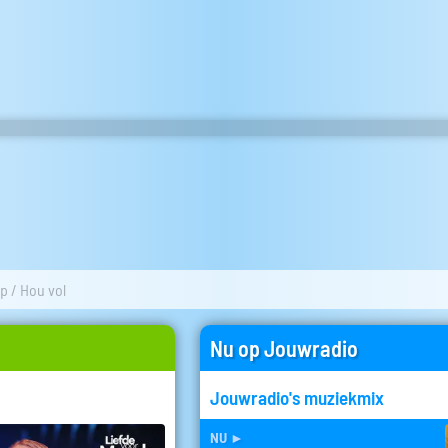
up / Hou vol
Nu op Jouwradio
Jouwradio's muziekmix
nu
►