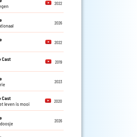
e
2022
regen
e
2026
ationaal
e
2022
 Cast
2019
e
2023
rie
 Cast
2020
et leven is mooi
e
2026
kdoosje