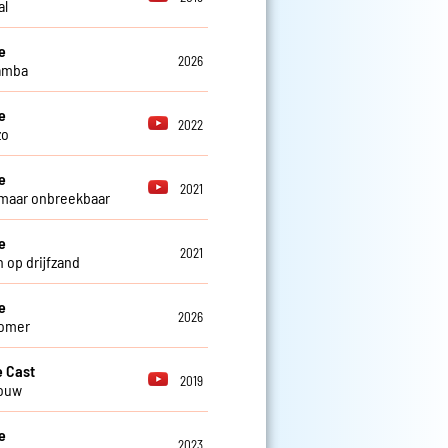
al
e
2026
amba
e
2022
zo
e
2021
maar onbreekbaar
e
2021
 op drijfzand
e
2026
zomer
 Cast
2019
rouw
e
2023