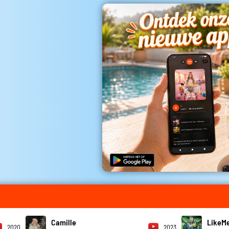
Camille
LikeMe
2020
2023