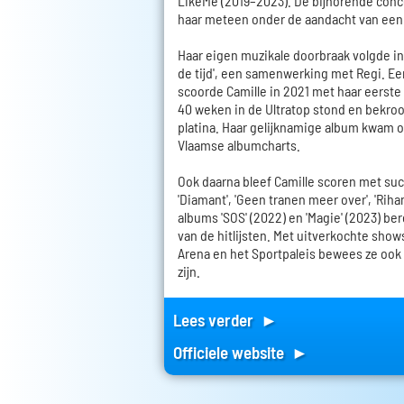
LikeMe (2019–2023). De bijhorende con
haar meteen onder de aandacht van een 
Haar eigen muzikale doorbraak volgde in
de tijd', een samenwerking met Regi. Ee
scoorde Camille in 2021 met haar eerste 
40 weken in de Ultratop stond en bekro
platina. Haar gelijknamige album kwam 
Vlaamse albumcharts.
Ook daarna bleef Camille scoren met suc
'Diamant', 'Geen tranen meer over', 'Rihan
albums 'SOS' (2022) en 'Magie' (2023) b
van de hitlijsten. Met uitverkochte sho
Arena en het Sportpaleis bewees ze ook e
zijn.
Lees verder ►
Officiele website ►