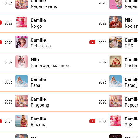
Camille
Camill
2023
2026
Negen levens
Negen
Camille
Milo
2022
2022
No go
Nooit n
Camille
Camill
2026
2024
Oeh la la la
OMG
Milo
Camill
2025
2025
Onderweg naar meer
Ooste
Camille
Camill
2023
2023
Papa
Paradij
Camille
Camill
2023
2026
Pingpong
Popco
Camille
Camill
2024
2023
Rihanna
SOS