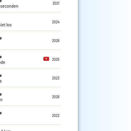
e
2021
 seconden
2024
iet los
e
2026
e
2025
nde
e
2023
s
e
2026
rn
e
2022