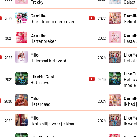
Freaky
Galact
Camille
Camill
2022
2022
Geen tranen meer over
Geloof
Camille
Camill
2021
2022
Hartenbreker
Hasta l
Milo
LikeMe
2022
2024
Helemaal betoverd
Het al
LikeMe
LikeMe Cast
Het is 
2021
2019
Het is over
mooie
Milo
Camill
2020
2024
Heterdaad
Ik had
Milo
LikeMe
2024
2024
Ik sta altijd voor je klaar
Ik weet