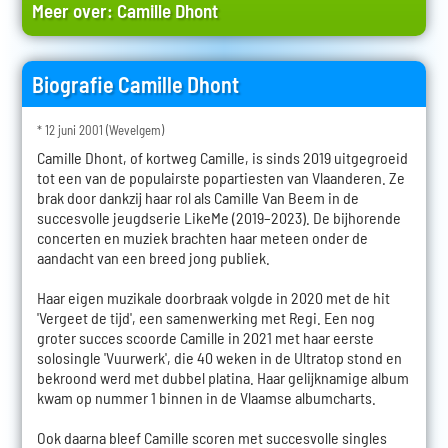
Meer over:
Camille Dhont
Biografie Camille Dhont
* 12 juni 2001 (Wevelgem)
Camille Dhont, of kortweg Camille, is sinds 2019 uitgegroeid
tot een van de populairste popartiesten van Vlaanderen. Ze
brak door dankzij haar rol als Camille Van Beem in de
succesvolle jeugdserie LikeMe (2019–2023). De bijhorende
concerten en muziek brachten haar meteen onder de
aandacht van een breed jong publiek.
Haar eigen muzikale doorbraak volgde in 2020 met de hit
'Vergeet de tijd', een samenwerking met Regi. Een nog
groter succes scoorde Camille in 2021 met haar eerste
solosingle 'Vuurwerk', die 40 weken in de Ultratop stond en
bekroond werd met dubbel platina. Haar gelijknamige album
kwam op nummer 1 binnen in de Vlaamse albumcharts.
Ook daarna bleef Camille scoren met succesvolle singles