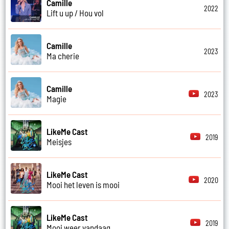
Camille
2022
Lift u up / Hou vol
Camille
2023
Ma cherie
Camille
2023
Magie
LikeMe Cast
2019
Meisjes
LikeMe Cast
2020
Mooi het leven is mooi
LikeMe Cast
2019
Mooi weer vandaag