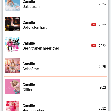
Camille
2023
Galactisch
Camille
2022
Gebarsten hart
Camille
2022
Geen tranen meer over
Camille
2026
Geloof me
Camille
2021
Glitter
Camille
2022
Hartenbreker