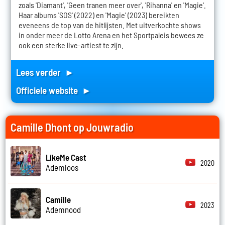
zoals 'Diamant', 'Geen tranen meer over', 'Rihanna' en 'Magie'.
Haar albums 'SOS' (2022) en 'Magie' (2023) bereikten
eveneens de top van de hitlijsten. Met uitverkochte shows
in onder meer de Lotto Arena en het Sportpaleis bewees ze
ook een sterke live-artiest te zijn.
Lees verder ►
Officiele website ►
Camille Dhont op Jouwradio
LikeMe Cast
2020
Ademloos
Camille
2023
Ademnood