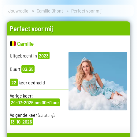
Jouwradio
Camille Dhont
Perfect voor mij
Perfect voor mij
Camille
Uitgebracht in
2023
Duurt
03:35
22
keer gedraaid
Vorige keer:
24-07-2026 om 00:41 uur
Volgende keer
:
(schatting)
13-10-2026