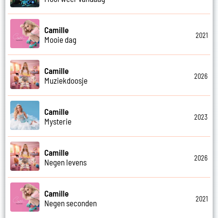
Camille
2021
Mooie dag
Camille
2026
Muziekdoosje
Camille
2023
Mysterie
Camille
2026
Negen levens
Camille
2021
Negen seconden